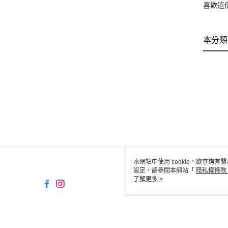
喜歡這
本分類
本網站中使用 cookie，欲查詢有關
設定，請參閱本網站「
隱私權條款
使用 cookie。
了解更多 >