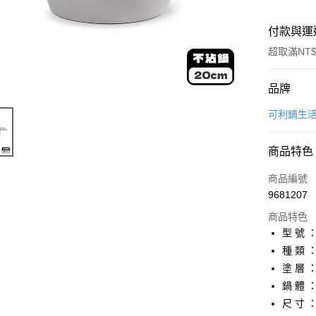
付款與運
超取滿NT$
付款方式
品牌
信用卡一
可利鍋生
LINE Pay
商品特色
Apple Pay
商品編號
街口支付
9681207
商品特色
悠遊付
型 號 ：
Google Pa
種 類 
塗 層
全盈+PAY
鍋 體 
大哥付你
尺 寸 ：2
相關說明