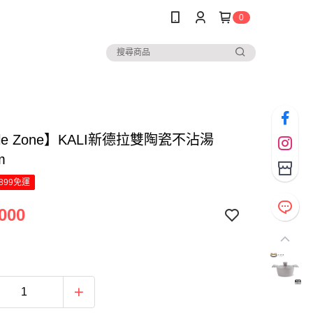
0
ple Zone】KALI新德拉雙陶瓷不沾湯
m
899免運
000