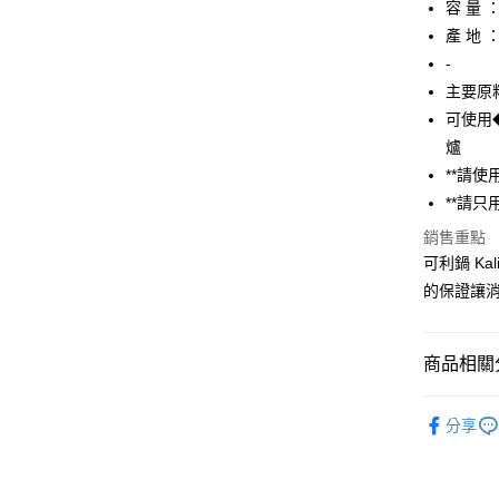
容 量 ：2
【大哥付
AFTEE先
產 地 
1.本服務
2.付款方
相關說明
-
流程，驗
【關於「A
主要原
ATM付款
完成交易
AFTEE
3.實際核
可使用
便利好安
4.訂單成
１．簡單
爐
消。如遇
２．便利
運送方式
**請使
無法說明
３．安心
【繳款方
**請只
付款後全
1.分期款
【「AFT
銷售重點
醒簡訊。
每筆NT$7
１．於結帳
2.透過簡
可利鍋 K
付」結帳
帳／街口支
付款後7-1
２．訂單
的保證讓消
３．收到繳
每筆NT$7
【注意事
／ATM／
1.本服務
※ 請注意
宅配
用戶於交
商品相關分
絡購買商品
款買賣價
先享後付
每筆NT$1
2.基於同
※ 交易是
餐廚用品
資料（包
是否繳費成
京站台北店
分享
用，由本
Simple 
付客戶支
請自備購
3.完整用
免運費
【注意事