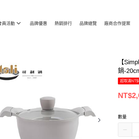
會員活動
品牌優惠
熱銷排行
品牌總覽
廠商合作提案
【Sim
鍋-20c
超取滿NT$
NT$2,
數量