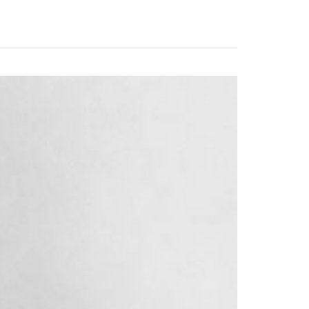
恩沛科技股份有限公司提供之「AFTEE先享後付」服務完成之
依本服務之必要範圍內提供個人資料，並將交易相關給付款項請
讓予恩沛科技股份有限公司。
個人資料處理事宜，請瀏覽以下網址：
ee.tw/terms/#terms3
年的使用者請事先徵得法定代理人或監護人之同意方可使用
E先享後付」，若未經同意申辦者引起之損失，本公司不負相關責
AFTEE先享後付」時，將依據個別帳號之用戶狀況，依本公司
核予不同之上限額度；若仍有額度不足之情形，本公司將視審查
用戶進行身份認證。
一人註冊多個帳號或使用他人資訊註冊。若發現惡意使用之情
科技股份有限公司將有權停止該用戶之使用額度並採取法律行