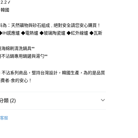
.2 𝓁
你分期使用說明】
享後付
：韓國
由台灣大哥大提供，台灣大哥大用戶可立即使用無須另外申請。
式選擇「大哥付你分期」，訂單成立後會自動跳轉到大哥付的交易
證手機門號後，選擇欲分期的期數、繳款截止日，確認付款後即
FTEE先享後付」】
料為：天然礦物與砂石組成 , 絕對安全請您安心購買！
。
先享後付是「在收到商品之後才付款」的支付方式。 讓您購物簡單
准額度、可分期數及費用金額請依後續交易確認頁面所載為準。
◆IH感應爐 ◆電熱爐 ◆玻璃陶瓷爐 ◆紅外線爐 ◆瓦斯
心！
立30分鐘內，如未前往確認交易或遇審核未通過，訂單將自動取
：不需註冊會員、不需綁卡、不需儲值。
「轉專審核」未通過狀況，表示未達大哥付你分期系統評分，恕
：只要手機號碼，簡訊認證，即可結帳。
用海綿刷清洗鍋具**
評估內容。
：先確認商品／服務後，再付款。
式說明】
用不沾鍋專用鍋鏟與湯勺**
家取貨
項不併入電信帳單，「大哥付你分期」於每月結算日後寄送繳費提
EE先享後付」結帳流程】
0，滿NT$899(含以上)免運費
方式選擇「AFTEE先享後付」後，將跳轉至「AFTEE先享後
訊連結打開帳單後，可選擇「超商條碼／台灣大直營門市／銀行轉
ali 不沾系列商品，堅持台灣設計，韓國生產，為的是品質
頁面，進行簡訊認證並確認金額後，即可完成結帳。
付／iPASS MONEY」等通路繳費。
1取貨
成立數日內，您將收到繳費通知簡訊。
費者-食的安心！
費通知簡訊後14天內，點擊此簡訊中的連結，可透過四大超商
0，滿NT$899(含以上)免運費
項】
網路銀行／等多元方式進行付款，方視為交易完成。
係由「台灣大哥大股份有限公司」（以下簡稱本公司）所提供，讓
：結帳手續完成當下不需立刻繳費，但若您需要取消訂單，請聯
易時，得透過本服務購買商品或服務，並由商店將買賣／分期付
類 (2)
的店家。未經商家同意取消之訂單仍視為有效，需透過AFTEE
金債權讓與本公司後，依約使用本公司帳單繳交帳款。
繳納相關費用。
00，滿NT$1,000(含以上)免運費
意付款使用「大哥付你分期」之契約關係目的，商店將以您的個人
否成功請以「AFTEE先享後付 」之結帳頁面顯示為準，若有關於
【鍋具】
含姓名、電話或地址）提供予台灣大哥大進項蒐集、處理及利
功／繳費後需取消欲退款等相關疑問，請聯繫「AFTEE先享後
客服中心(1F星巴克旁) 即日起不提供京站紙袋，取件時
客服
公司與您本人進行分期帳單所需資料之確認、核對及更正。
Zone- 好感生活選物
援中心」
https://netprotections.freshdesk.com/support/home
AMONKA可利鍋
物袋，若需購買紙袋可現場詢問
戶服務條款，請詳閱以下連結：
https://oppay.tw/userRule
項】