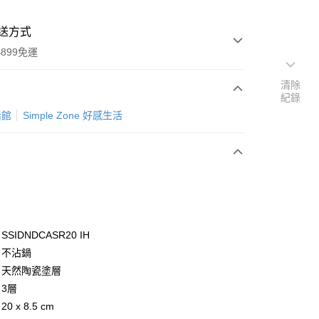
送方式
899免運
清除
紀錄
次付款
活館
Simple Zone 好感生活
SSIDNDCASR20 IH
y
：不沾鍋
 ：天然陶瓷塗層
：3層
分期
0 x 8.5 cm