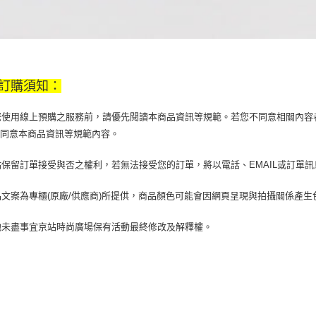
訂購須知：
當您使用線上預購之服務前，請優先閱讀本商品資訊等規範。若您不同意相關內
您同意本商品資訊等規範內容。
京站保留訂單接受與否之權利，若無法接受您的訂單，將以電話、EMAIL或訂單
商品文案為專櫃(原廠/供應商)所提供，商品顏色可能會因網頁呈現與拍攝關係產
其他未盡事宜京站時尚廣場保有活動最終修改及解釋權。