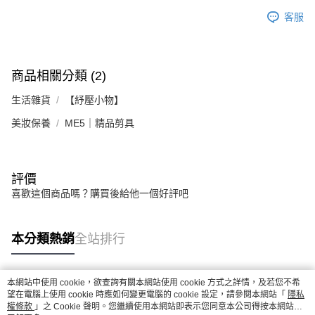
客服
商品相關分類 (2)
生活雜貨
【紓壓小物】
美妝保養
ME5｜精品剪具
評價
喜歡這個商品嗎？購買後給他一個好評吧
本分類熱銷
全站排行
本網站中使用 cookie，欲查詢有關本網站使用 cookie 方式之詳情，及若您不希
熱門標籤
望在電腦上使用 cookie 時應如何變更電腦的 cookie 設定，請參閱本網站「
隱私
權條款
」之 Cookie 聲明。您繼續使用本網站即表示您同意本公司得按本網站使