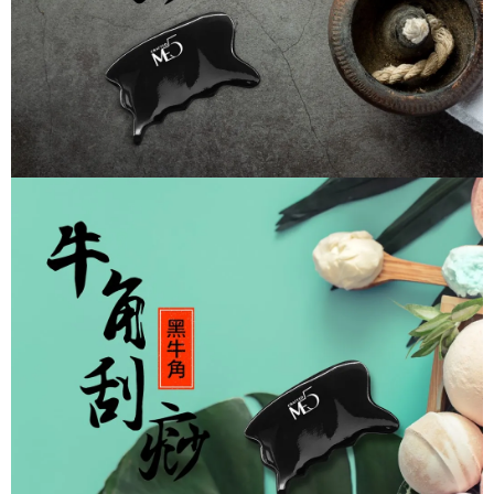
每筆NT$70，滿NT$899(含以上)免運費
３．收到繳費通知簡訊後14天內，點擊此簡訊中的連結，可透過四大超商／
【注意事項】
ATM／網路銀行／等多元方式進行付款，方視為交易完成。
宅配
1.本服務係由「台灣大哥大股份有限公司」（以下簡稱本公司）所提供，讓
※ 請注意：結帳手續完成當下不需立刻繳費，但若您需要取消訂單，請聯絡
用戶於交易時，得透過本服務購買商品或服務，並由商店將買賣／分期付款
每筆NT$100，滿NT$1,000(含以上)免運費
購買商品的店家。未經商家同意取消之訂單仍視為有效，需透過AFTEE先享
買賣價金債權讓與本公司後，依約使用本公司帳單繳交帳款。
後付繳納相關費用。
2.基於同意付款使用「大哥付你分期」之契約關係目的，商店將以您的個人
京站台北店客服中心(1F星巴克旁) 即日起不提供京站紙袋，取件時
※ 交易是否成功請以「AFTEE先享後付 」之結帳頁面顯示為準，若有關於
資料（包含姓名、電話或地址）提供予台灣大哥大進項蒐集、處理及利用，
是否繳費成功／繳費後需取消欲退款等相關疑問，請聯繫「AFTEE先享後付
請自備購物袋，若需購買紙袋可現場詢問
由本公司與您本人進行分期帳單所需資料之確認、核對及更正。
客戶支援中心」
https://netprotections.freshdesk.com/support/home
3.完整用戶服務條款，請詳閱以下連結：
https://oppay.tw/userRule
免運費
【注意事項】
１．透過由恩沛科技股份有限公司提供之「AFTEE先享後付」服務完成之交
易，需依本服務之必要範圍內提供個人資料，並將交易相關給付款項請求債
權轉讓予恩沛科技股份有限公司。
２．關於個人資料處理事宜，請瀏覽以下網址：
https://aftee.tw/terms/#terms3
３．未成年的使用者請事先徵得法定代理人或監護人之同意方可使用
「AFTEE先享後付」，若未經同意申辦者引起之損失，本公司不負相關責
任。
４．使用「AFTEE先享後付」時，將依據個別帳號之用戶狀況，依本公司即
時審查核予不同之上限額度；若仍有額度不足之情形，本公司將視審查結果
請求用戶進行身份認證。
５．嚴禁一人註冊多個帳號或使用他人資訊註冊。若發現惡意使用之情形，
恩沛科技股份有限公司將有權停止該用戶之使用額度並採取法律行動。