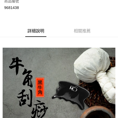
商品編號
街口支付
9681438
悠遊付
Google Pay
全盈+PAY
詳細說明
相關推薦
大哥付你分期
相關說明
【大哥付你分期使用說明】
AFTEE先享後付
1.本服務由台灣大哥大提供，台灣大哥大用戶可立即使用無須另外申請。
2.付款方式選擇「大哥付你分期」，訂單成立後會自動跳轉到大哥付的交易
相關說明
流程，驗證手機門號後，選擇欲分期的期數、繳款截止日，確認付款後即完
【關於「AFTEE先享後付」】
成交易。
ATM付款
AFTEE先享後付是「在收到商品之後才付款」的支付方式。 讓您購物簡單
3.實際核准額度、可分期數及費用金額請依後續交易確認頁面所載為準。
便利好安心！
4.訂單成立30分鐘內，如未前往確認交易或遇審核未通過，訂單將自動取
１．簡單：不需註冊會員、不需綁卡、不需儲值。
運送方式
消。如遇「轉專審核」未通過狀況，表示未達大哥付你分期系統評分，恕無
２．便利：只要手機號碼，簡訊認證，即可結帳。
法說明評估內容。
３．安心：先確認商品／服務後，再付款。
付款後全家取貨
【繳款方式說明】
1.分期款項不併入電信帳單，「大哥付你分期」於每月結算日後寄送繳費提
每筆NT$70，滿NT$899(含以上)免運費
【「AFTEE先享後付」結帳流程】
醒簡訊。
１．於結帳方式選擇「AFTEE先享後付」後，將跳轉至「AFTEE先享後付」
2.透過簡訊連結打開帳單後，可選擇「超商條碼／台灣大直營門市／銀行轉
付款後7-11取貨
結帳頁面，進行簡訊認證並確認金額後，即可完成結帳。
帳／街口支付／iPASS MONEY」等通路繳費。
２．訂單成立數日內，您將收到繳費通知簡訊。