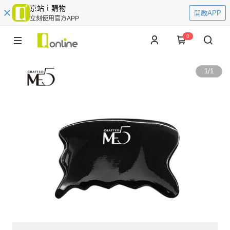
京站ｉ購物
開啟APP
立刻使用官方APP
0
1
/
1