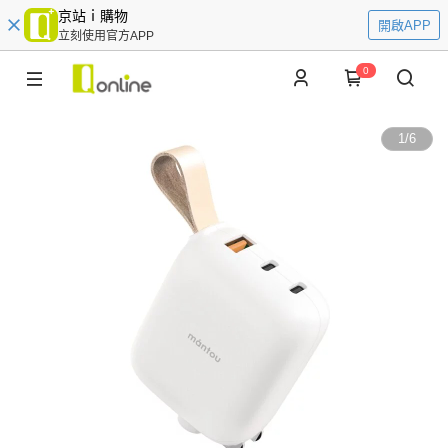
京站ｉ購物
開啟APP
立刻使用官方APP
0
1
/
6