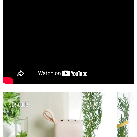
２．訂單成立數日內，您將收到繳費通知簡訊。
每筆NT$70，滿NT$899(含以上)免運費
３．收到繳費通知簡訊後14天內，點擊此簡訊中的連結，可透過四大超商／
【注意事項】
ATM／網路銀行／等多元方式進行付款，方視為交易完成。
宅配
1.本服務係由「台灣大哥大股份有限公司」（以下簡稱本公司）所提供，讓
※ 請注意：結帳手續完成當下不需立刻繳費，但若您需要取消訂單，請聯絡
用戶於交易時，得透過本服務購買商品或服務，並由商店將買賣／分期付款
每筆NT$100，滿NT$1,000(含以上)免運費
購買商品的店家。未經商家同意取消之訂單仍視為有效，需透過AFTEE先享
買賣價金債權讓與本公司後，依約使用本公司帳單繳交帳款。
後付繳納相關費用。
2.基於同意付款使用「大哥付你分期」之契約關係目的，商店將以您的個人
京站台北店客服中心(1F星巴克旁) 即日起不提供京站紙袋，取件時
※ 交易是否成功請以「AFTEE先享後付 」之結帳頁面顯示為準，若有關於
資料（包含姓名、電話或地址）提供予台灣大哥大進項蒐集、處理及利用，
是否繳費成功／繳費後需取消欲退款等相關疑問，請聯繫「AFTEE先享後付
請自備購物袋，若需購買紙袋可現場詢問
由本公司與您本人進行分期帳單所需資料之確認、核對及更正。
客戶支援中心」
https://netprotections.freshdesk.com/support/home
3.完整用戶服務條款，請詳閱以下連結：
https://oppay.tw/userRule
免運費
【注意事項】
１．透過由恩沛科技股份有限公司提供之「AFTEE先享後付」服務完成之交
易，需依本服務之必要範圍內提供個人資料，並將交易相關給付款項請求債
權轉讓予恩沛科技股份有限公司。
２．關於個人資料處理事宜，請瀏覽以下網址：
https://aftee.tw/terms/#terms3
３．未成年的使用者請事先徵得法定代理人或監護人之同意方可使用
「AFTEE先享後付」，若未經同意申辦者引起之損失，本公司不負相關責
任。
４．使用「AFTEE先享後付」時，將依據個別帳號之用戶狀況，依本公司即
時審查核予不同之上限額度；若仍有額度不足之情形，本公司將視審查結果
請求用戶進行身份認證。
５．嚴禁一人註冊多個帳號或使用他人資訊註冊。若發現惡意使用之情形，
恩沛科技股份有限公司將有權停止該用戶之使用額度並採取法律行動。