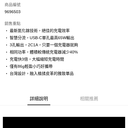
商品編號
街口支付
9696503
悠遊付
銷售重點
Google Pay
‧ 最新氮化鎵技術，絕佳的充電效率
全盈+PAY
‧ 智慧分流，USB-C單孔最高65W輸出
‧ 3孔輸出，2C1A，只要一個充電器就夠
大哥付你分期
‧ 相同功率，體積較傳統充電器減少40%
相關說明
‧ 充電快3倍，大幅縮短充電時間
【大哥付你分期使用說明】
AFTEE先享後付
1.本服務由台灣大哥大提供，台灣大哥大用戶可立即使用無須另外申請。
‧ 僅有86g輕盈小巧好攜帶
2.付款方式選擇「大哥付你分期」，訂單成立後會自動跳轉到大哥付的交易
相關說明
‧ 台灣設計，融入植揉皮革的雅致單品
流程，驗證手機門號後，選擇欲分期的期數、繳款截止日，確認付款後即完
【關於「AFTEE先享後付」】
成交易。
ATM付款
AFTEE先享後付是「在收到商品之後才付款」的支付方式。 讓您購物簡單
3.實際核准額度、可分期數及費用金額請依後續交易確認頁面所載為準。
便利好安心！
4.訂單成立30分鐘內，如未前往確認交易或遇審核未通過，訂單將自動取
１．簡單：不需註冊會員、不需綁卡、不需儲值。
運送方式
消。如遇「轉專審核」未通過狀況，表示未達大哥付你分期系統評分，恕無
詳細說明
相關推薦
２．便利：只要手機號碼，簡訊認證，即可結帳。
法說明評估內容。
３．安心：先確認商品／服務後，再付款。
付款後全家取貨
【繳款方式說明】
1.分期款項不併入電信帳單，「大哥付你分期」於每月結算日後寄送繳費提
每筆NT$70，滿NT$899(含以上)免運費
【「AFTEE先享後付」結帳流程】
醒簡訊。
１．於結帳方式選擇「AFTEE先享後付」後，將跳轉至「AFTEE先享後付」
2.透過簡訊連結打開帳單後，可選擇「超商條碼／台灣大直營門市／銀行轉
付款後7-11取貨
結帳頁面，進行簡訊認證並確認金額後，即可完成結帳。
帳／街口支付／iPASS MONEY」等通路繳費。