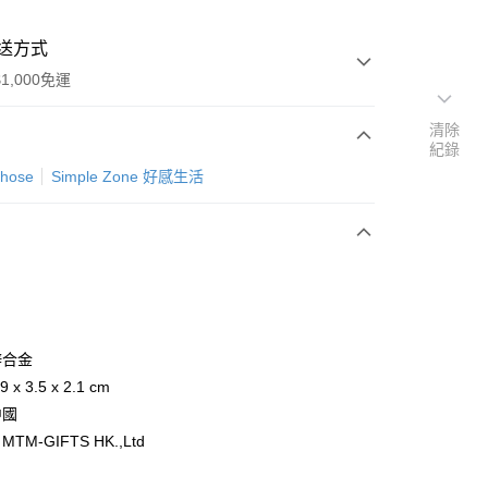
送方式
1,000免運
清除
紀錄
次付款
phose
Simple Zone 好感生活
鋅合金
y
 x 3.5 x 2.1 cm
中國
MTM-GIFTS HK.,Ltd
分期