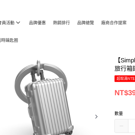
會員活動
品牌優惠
熱銷排行
品牌總覽
廠商合作提案
 比利時鑰匙圈
【Simp
旅行箱
超取滿NT$
NT$3
數量