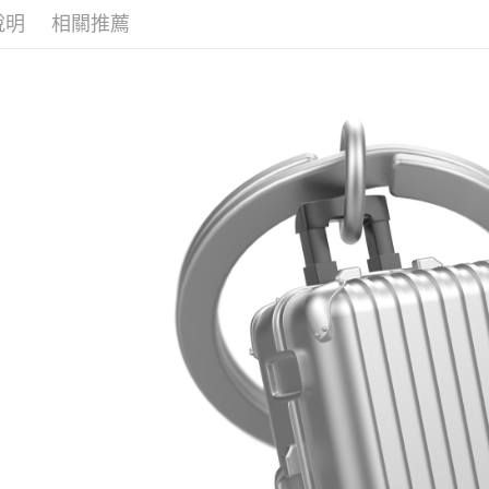
１．透過由
說明
相關推薦
交易，需
求債權轉
２．關於
https://aft
３．未成
「AFTE
任。
４．使用「
即時審查
結果請求
５．嚴禁
形，恩沛
動。