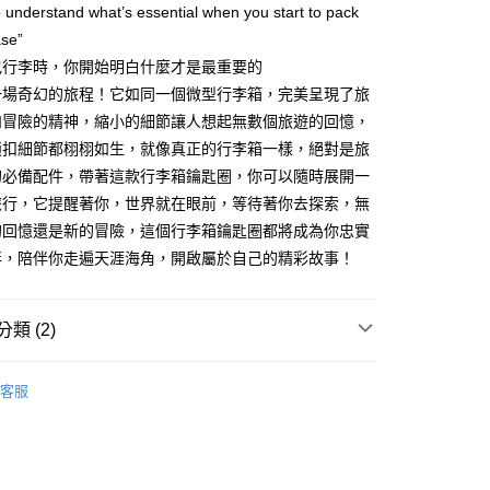
o understand what’s essential when you start to pack
你分期使用說明】
享後付
由台灣大哥大提供，台灣大哥大用戶可立即使用無須另外申請。
ase”
式選擇「大哥付你分期」，訂單成立後會自動跳轉到大哥付的交易
包行李時，你開始明白什麼才是最重要的
證手機門號後，選擇欲分期的期數、繳款截止日，確認付款後即
FTEE先享後付」】
一場奇幻的旅程！它如同一個微型行李箱，完美呈現了旅
。
先享後付是「在收到商品之後才付款」的支付方式。 讓您購物簡單
准額度、可分期數及費用金額請依後續交易確認頁面所載為準。
心！
和冒險的精神，縮小的細節讓人想起無數個旅遊的回憶，
立30分鐘內，如未前往確認交易或遇審核未通過，訂單將自動取
：不需註冊會員、不需綁卡、不需儲值。
鎖扣細節都栩栩如生，就像真正的行李箱一樣，絕對是旅
「轉專審核」未通過狀況，表示未達大哥付你分期系統評分，恕
：只要手機號碼，簡訊認證，即可結帳。
評估內容。
的必備配件，帶著這款行李箱鑰匙圈，你可以隨時展開一
：先確認商品／服務後，再付款。
式說明】
旅行，它提醒著你，世界就在眼前，等待著你去探索，無
家取貨
項不併入電信帳單，「大哥付你分期」於每月結算日後寄送繳費提
EE先享後付」結帳流程】
的回憶還是新的冒險，這個行李箱鑰匙圈都將成為你忠實
0，滿NT$1,000(含以上)免運費
方式選擇「AFTEE先享後付」後，將跳轉至「AFTEE先享後
訊連結打開帳單後，可選擇「超商條碼／台灣大直營門市／銀行轉
伴，陪伴你走遍天涯海角，開啟屬於自己的精彩故事！
頁面，進行簡訊認證並確認金額後，即可完成結帳。
付／iPASS MONEY」等通路繳費。
1取貨
成立數日內，您將收到繳費通知簡訊。
費通知簡訊後14天內，點擊此簡訊中的連結，可透過四大超商
0，滿NT$1,000(含以上)免運費
項】
網路銀行／等多元方式進行付款，方視為交易完成。
類 (2)
係由「台灣大哥大股份有限公司」（以下簡稱本公司）所提供，讓
：結帳手續完成當下不需立刻繳費，但若您需要取消訂單，請聯
易時，得透過本服務購買商品或服務，並由商店將買賣／分期付
的店家。未經商家同意取消之訂單仍視為有效，需透過AFTEE
Zone- 好感生活選物
金債權讓與本公司後，依約使用本公司帳單繳交帳款。
Metalmorphose 比利時鑰匙圈
繳納相關費用。
00，滿NT$1,200(含以上)免運費
客服
意付款使用「大哥付你分期」之契約關係目的，商店將以您的個人
否成功請以「AFTEE先享後付 」之結帳頁面顯示為準，若有關於
【吊飾/鑰匙圈】
含姓名、電話或地址）提供予台灣大哥大進項蒐集、處理及利
功／繳費後需取消欲退款等相關疑問，請聯繫「AFTEE先享後
客服中心(1F星巴克旁) 即日起不提供京站紙袋，取件時
公司與您本人進行分期帳單所需資料之確認、核對及更正。
援中心」
https://netprotections.freshdesk.com/support/home
物袋，若需購買紙袋可現場詢問
戶服務條款，請詳閱以下連結：
https://oppay.tw/userRule
項】