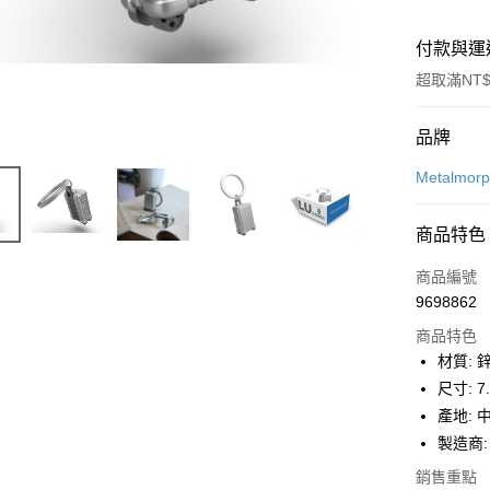
付款與運
超取滿NT$
付款方式
品牌
信用卡一
Metalmor
LINE Pay
商品特色
Apple Pay
商品編號
街口支付
9698862
商品特色
悠遊付
材質: 
Google Pa
尺寸: 7.9
產地: 
全盈+PAY
製造商: 
大哥付你
銷售重點
相關說明