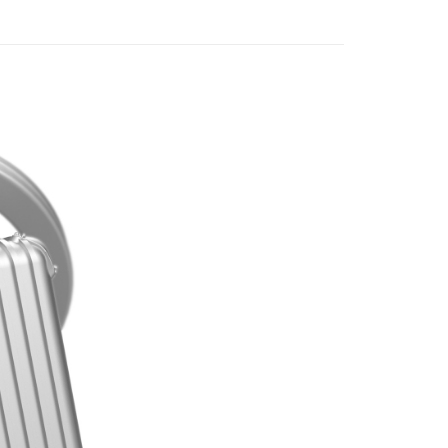
恩沛科技股份有限公司提供之「AFTEE先享後付」服務完成之
依本服務之必要範圍內提供個人資料，並將交易相關給付款項請
讓予恩沛科技股份有限公司。
個人資料處理事宜，請瀏覽以下網址：
ee.tw/terms/#terms3
年的使用者請事先徵得法定代理人或監護人之同意方可使用
E先享後付」，若未經同意申辦者引起之損失，本公司不負相關責
AFTEE先享後付」時，將依據個別帳號之用戶狀況，依本公司
核予不同之上限額度；若仍有額度不足之情形，本公司將視審查
用戶進行身份認證。
一人註冊多個帳號或使用他人資訊註冊。若發現惡意使用之情
科技股份有限公司將有權停止該用戶之使用額度並採取法律行