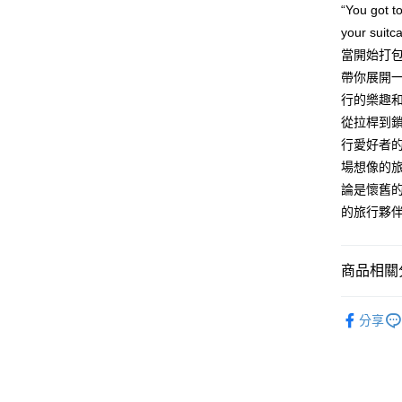
“You got t
【大哥付
AFTEE先
1.本服務
your suitc
2.付款方
相關說明
當開始打
流程，驗
【關於「A
帶你展開
ATM付款
完成交易
AFTEE
3.實際核
便利好安
行的樂趣
4.訂單成
１．簡單
從拉桿到
消。如遇
２．便利
運送方式
無法說明
行愛好者
３．安心
【繳款方
場想像的
付款後全
1.分期款
【「AFT
論是懷舊
醒簡訊。
每筆NT$7
１．於結帳
2.透過簡
的旅行夥
付」結帳
帳／街口支
付款後7-1
２．訂單
３．收到繳
每筆NT$7
【注意事
／ATM／
商品相關分
1.本服務
※ 請注意
宅配
用戶於交
絡購買商品
Simple 
款買賣價
先享後付
每筆NT$1
分享
2.基於同
※ 交易是
飾品/配件
資料（包
是否繳費成
京站台北店
用，由本
付客戶支
請自備購
3.完整用
免運費
【注意事