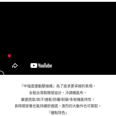
4.訂單成立30分鐘內，如未前往確認交易或遇審核未通過，訂單將自動取
１．簡單：不需註冊會員、不需綁卡、不需儲值。
運送方式
消。如遇「轉專審核」未通過狀況，表示未達大哥付你分期系統評分，恕無
２．便利：只要手機號碼，簡訊認證，即可結帳。
法說明評估內容。
３．安心：先確認商品／服務後，再付款。
AREX SPORT-宅配
【繳款方式說明】
1.分期款項不併入電信帳單，「大哥付你分期」於每月結算日後寄送繳費提
每筆NT$80，滿NT$699(含以上)免運費
【「AFTEE先享後付」結帳流程】
醒簡訊。
１．於結帳方式選擇「AFTEE先享後付」後，將跳轉至「AFTEE先享後付」
2.透過簡訊連結打開帳單後，可選擇「超商條碼／台灣大直營門市／銀行轉
結帳頁面，進行簡訊認證並確認金額後，即可完成結帳。
帳／街口支付／iPASS MONEY」等通路繳費。
２．訂單成立數日內，您將收到繳費通知簡訊。
３．收到繳費通知簡訊後14天內，點擊此簡訊中的連結，可透過四大超商／
【注意事項】
ATM／網路銀行／等多元方式進行付款，方視為交易完成。
1.本服務係由「台灣大哥大股份有限公司」（以下簡稱本公司）所提供，讓
※ 請注意：結帳手續完成當下不需立刻繳費，但若您需要取消訂單，請聯絡
用戶於交易時，得透過本服務購買商品或服務，並由商店將買賣／分期付款
購買商品的店家。未經商家同意取消之訂單仍視為有效，需透過AFTEE先享
買賣價金債權讓與本公司後，依約使用本公司帳單繳交帳款。
後付繳納相關費用。
2.基於同意付款使用「大哥付你分期」之契約關係目的，商店將以您的個人
※ 交易是否成功請以「AFTEE先享後付 」之結帳頁面顯示為準，若有關於
資料（包含姓名、電話或地址）提供予台灣大哥大進項蒐集、處理及利用，
是否繳費成功／繳費後需取消欲退款等相關疑問，請聯繫「AFTEE先享後付
由本公司與您本人進行分期帳單所需資料之確認、核對及更正。
客戶支援中心」
https://netprotections.freshdesk.com/support/home
3.完整用戶服務條款，請詳閱以下連結：
https://oppay.tw/userRule
【注意事項】
『中強度運動壓縮褲』為了追求更卓越的表現，
１．透過由恩沛科技股份有限公司提供之「AFTEE先享後付」服務完成之交
易，需依本服務之必要範圍內提供個人資料，並將交易相關給付款項請求債
全程台灣製開發設計，冷調機能布，
權轉讓予恩沛科技股份有限公司。
嚴選透氣/排汗/速乾/防曬/耐磨/多款機能特性，
２．關於個人資料處理事宜，請瀏覽以下網址：
長時間穿著也能持續舒適感，激烈的大動作也可駕馭。
https://aftee.tw/terms/#terms3
３．未成年的使用者請事先徵得法定代理人或監護人之同意方可使用
『優點特色』
「AFTEE先享後付」，若未經同意申辦者引起之損失，本公司不負相關責