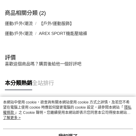
商品相關分類 (2)
運動/戶外/潮流
【戶外/運動服飾】
運動/戶外/潮流
AREX SPORT機能壓縮褲
評價
喜歡這個商品嗎？購買後給他一個好評吧
本分類熱銷
全站排行
本網站中使用 cookie，欲查詢有關本網站使用 cookie 方式之詳情，及若您不希
熱門標籤
望在電腦上使用 cookie 時應如何變更電腦的 cookie 設定，請參閱本網站「
隱私
權條款
」之 Cookie 聲明。您繼續使用本網站即表示您同意本公司得按本網站使
用條款之 Cookie 聲明使用 cookie。
了解更多 >