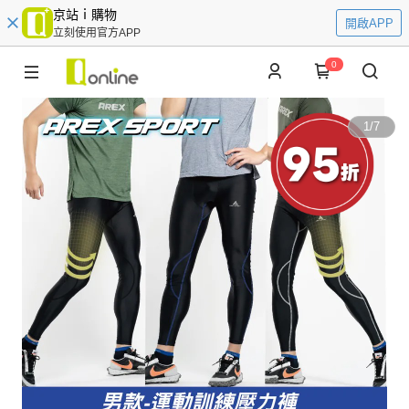
京站ｉ購物
開啟APP
立刻使用官方APP
0
1
/
7