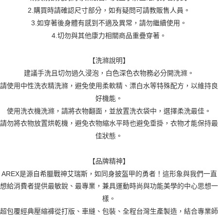
2.購買時請確認尺寸部分，如有疑問可請教販售人員。
3.如穿著後身體有感到不適及異常，請勿繼續使用。
4.切勿與其他康力相關商品重疊穿著。
【洗滌說明】
建議手洗且切勿過久浸泡，白色深色衣物務必分開洗滌。
請使用中性洗衣精洗滌，避免使用柔軟精、漂白水等特殊配方，以維持良
好機能。
使用洗衣機洗滌，請將衣物翻面，並放置洗衣袋中，選擇柔洗最佳。
請勿將衣物放置烘乾機，避免衣物縮水平時也避免垂掛，衣物才能保持最
佳狀態。
【品牌精神】
AREX是源自希臘戰神艾瑞斯，如同身披盔甲的勇者！這形象與我們一直
想給消費者提供最敏銳、最專業，兼具運動時尚與功能美學的中心思想一
樣。
超包覆經典壓縮褲從打版、車縫、包裝、全程台灣生產製造，結合專業師