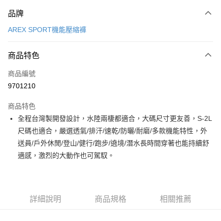
付款方式
品牌
信用卡一次付款
AREX SPORT機能壓縮褲
LINE Pay
商品特色
Apple Pay
商品編號
街口支付
9701210
悠遊付
商品特色
Google Pay
全程台灣製開發設計，水陸兩棲都適合，大碼尺寸更友善，S-2L
全盈+PAY
尺碼也適合，嚴選透氣/排汗/速乾/防曬/耐磨/多款機能特性，外
送員/戶外休閒/登山/健行/跑步/遶境/潛水長時間穿著也能持續舒
大哥付你分期
適感，激烈的大動作也可駕馭。
相關說明
【大哥付你分期使用說明】
AFTEE先享後付
1.本服務由台灣大哥大提供，台灣大哥大用戶可立即使用無須另外申請。
2.付款方式選擇「大哥付你分期」，訂單成立後會自動跳轉到大哥付的交易
相關說明
流程，驗證手機門號後，選擇欲分期的期數、繳款截止日，確認付款後即完
詳細說明
商品規格
相關推薦
【關於「AFTEE先享後付」】
成交易。
ATM付款
AFTEE先享後付是「在收到商品之後才付款」的支付方式。 讓您購物簡單
3.實際核准額度、可分期數及費用金額請依後續交易確認頁面所載為準。
便利好安心！