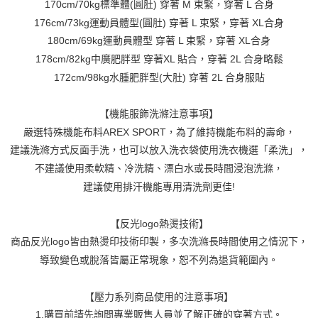
170cm/70kg標準體(圓肚) 穿著 M 束緊，穿著 L 合身
176cm/73kg運動員體型(圓肚) 穿著 L 束緊，穿著 XL合身
180cm/69kg運動員體型 穿著 L 束緊，穿著 XL合身
178cm/82kg中廣肥胖型 穿著XL 貼合，穿著 2L 合身略鬆
172cm/98kg水腫肥胖型(大肚) 穿著 2L 合身服貼
【機能服飾洗滌注意事項】
嚴選特殊機能布料AREX SPORT，為了維持機能布料的壽命，
建議洗滌方式反面手洗，也可以放入洗衣袋使用洗衣機選「柔洗」，
不建議使用柔軟精、冷洗精、漂白水或長時間浸泡洗滌，
建議使用排汗機能專用清洗劑更佳!
【反光logo熱燙技術】
商品反光logo皆由熱燙印技術印製，多次洗滌長時間使用之情況下，
導致變色或脫落皆屬正常現象，恕不列為退貨範圍內。
【壓力系列商品使用的注意事項】
1.購買前請先詢問專業販售人員並了解正確的穿著方式。