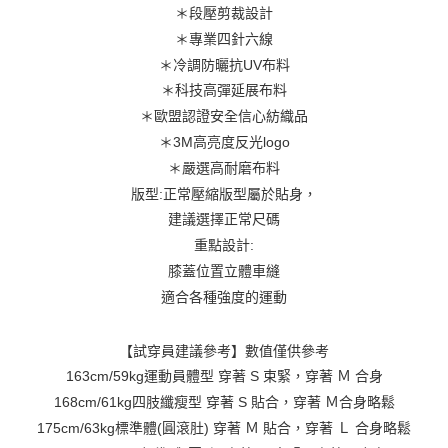
＊段壓剪裁設計
任。
４．使用「AFTEE先享後付」時，將依據個別帳號之用戶狀況，依本公司即
＊專業四針六線
時審查核予不同之上限額度；若仍有額度不足之情形，本公司將視審查結果
＊冷調防曬抗UV布料
請求用戶進行身份認證。
５．嚴禁一人註冊多個帳號或使用他人資訊註冊。若發現惡意使用之情形，
＊科技高彈延展布料
恩沛科技股份有限公司將有權停止該用戶之使用額度並採取法律行動。
＊歐盟認證安全信心紡織品
＊3M高亮度反光logo
＊嚴選高耐磨布料
版型:正常壓縮版型屬於貼身，
建議選擇正常尺碼
重點設計:
膝蓋位置立體車縫
適合各種強度的運動
【試穿員建議參考】數值僅供參考
163cm/59kg運動員體型 穿著 S 束緊，穿著 Ｍ 合身
168cm/61kg四肢纖瘦型 穿著 S 貼合，穿著 Ｍ合身略鬆
175cm/63kg標準體(圓滾肚) 穿著 Ｍ 貼合，穿著 Ｌ 合身略鬆