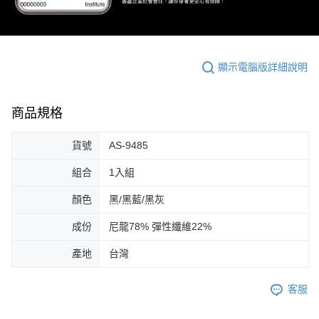
顯示電腦版詳細說明
商品規格
貨號
AS-9485
組合
1入組
顏色
黑/黑藍/黑灰
成份
尼龍78% 彈性纖維22%
產地
台灣
客服