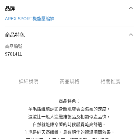
付款方式
品牌
信用卡一次付款
AREX SPORT機能壓縮褲
LINE Pay
商品特色
Apple Pay
商品編號
街口支付
9701411
悠遊付
Google Pay
全盈+PAY
詳細說明
商品規格
相關推薦
大哥付你分期
相關說明
商品特色：
【大哥付你分期使用說明】
羊毛纖維能調節身體肌膚表面濕氣的速度，
AFTEE先享後付
1.本服務由台灣大哥大提供，台灣大哥大用戶可立即使用無須另外申請。
遠遠比一般人造纖維製品及相類似產品快，
2.付款方式選擇「大哥付你分期」，訂單成立後會自動跳轉到大哥付的交易
相關說明
流程，驗證手機門號後，選擇欲分期的期數、繳款截止日，確認付款後即完
自然就能讓穿著的時候感覺乾爽舒適。
【關於「AFTEE先享後付」】
成交易。
ATM付款
AFTEE先享後付是「在收到商品之後才付款」的支付方式。 讓您購物簡單
羊毛是純天然纖維，具有絕佳的體溫調節效果，
3.實際核准額度、可分期數及費用金額請依後續交易確認頁面所載為準。
便利好安心！