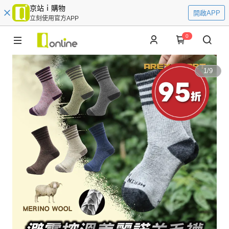
京站ｉ購物
開啟APP
立刻使用官方APP
0
1
/
9