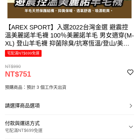
【AREX SPORT】入選2022台灣金選 避震控
溫美麗諾羊毛襪 100％美麗諾羊毛 男女適穿(M-
XL) 登山羊毛襪 抑菌除臭/抗寒恆溫/登山/美麗
諾羊毛襪/健行百岳攀岩(6色)-廠商直送
宅配滿NT$699免運
NT$990
NT$751
預購商品：預計 3 個工作天出貨
請選擇商品選項
付款與運送方式
宅配滿NT$699免運