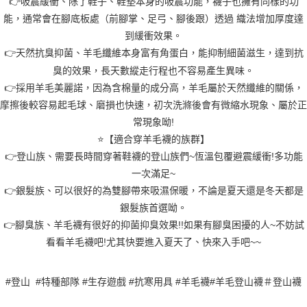
👉吸震緩衝、除了鞋子、鞋墊本身的吸震功能，襪子也擁有同樣的功
能，通常會在腳底板處（前腳掌、足弓、腳後跟）透過 織法增加厚度達
到緩衝效果。
👉天然抗臭抑菌、羊毛纖維本身富有角蛋白，能抑制細菌滋生，達到抗
臭的效果，長天數縱走行程也不容易產生異味。
👉採用羊毛美麗諾，因為含棉量的成分高，羊毛屬於天然纖維的關係，
摩擦後較容易起毛球、磨損也快速，初次洗滌後會有微縮水現象、屬於正
常現象呦!
⭐️【適合穿羊毛襪的族群】
👉登山族、需要長時間穿著鞋襪的登山族們~恆溫包覆避震緩衝!多功能
一次滿足~
👉銀髮族、可以很好的為雙腳帶來吸濕保暖，不論是夏天還是冬天都是
銀髮族首選呦。
👉腳臭族、羊毛襪有很好的抑菌抑臭效果!!如果有腳臭困擾的人~不妨試
看看羊毛襪吧!尤其快要進入夏天了、快來入手吧~~
#登山 #特種部隊 #生存遊戲 #抗寒用具 #羊毛襪#羊毛登山襪＃登山襪