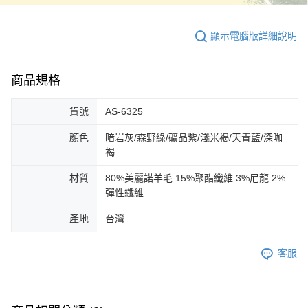
顯示電腦版詳細說明
商品規格
貨號
AS-6325
顏色
暗岩灰/森野綠/礦晶紫/淺米褐/天青藍/深咖
褐
材質
80%美麗諾羊毛 15%聚酯纖維 3%尼龍 2%
彈性纖維
產地
台灣
客服