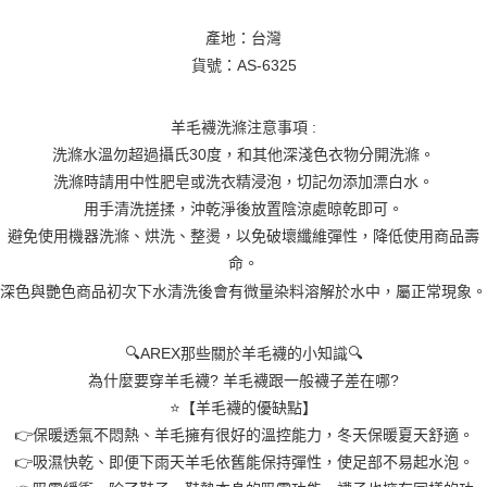
任。
４．使用「AFTEE先享後付」時，將依據個別帳號之用戶狀況，依本公司即
產地：台灣
時審查核予不同之上限額度；若仍有額度不足之情形，本公司將視審查結果
貨號：AS-6325
請求用戶進行身份認證。
５．嚴禁一人註冊多個帳號或使用他人資訊註冊。若發現惡意使用之情形，
恩沛科技股份有限公司將有權停止該用戶之使用額度並採取法律行動。
羊毛襪洗滌注意事項 :
洗滌水溫勿超過攝氏30度，和其他深淺色衣物分開洗滌。
洗滌時請用中性肥皂或洗衣精浸泡，切記勿添加漂白水。
用手清洗搓揉，沖乾淨後放置陰涼處晾乾即可。
避免使用機器洗滌、烘洗、整燙，以免破壞纖維彈性，降低使用商品壽
命。
深色與艷色商品初次下水清洗後會有微量染料溶解於水中，屬正常現象。
🔍AREX那些關於羊毛襪的小知識🔍
為什麼要穿羊毛襪? 羊毛襪跟一般襪子差在哪?
⭐️【羊毛襪的優缺點】
👉保暖透氣不悶熱、羊毛擁有很好的溫控能力，冬天保暖夏天舒適。
👉吸濕快乾、即便下雨天羊毛依舊能保持彈性，使足部不易起水泡。