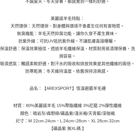
不論夏天、冬天穿著，都感覺到一樣的舒適。
4.訂單成立30分鐘內，如未前往確認交易或遇審核未通過，訂單將自動取
１．簡單：不需註冊會員、不需綁卡、不需儲值。
運送方式
消。如遇「轉專審核」未通過狀況，表示未達大哥付你分期系統評分，恕無
２．便利：只要手機號碼，簡訊認證，即可結帳。
法說明評估內容。
３．安心：先確認商品／服務後，再付款。
AREX SPORT-宅配
【繳款方式說明】
美麗諾羊毛特點：
1.分期款項不併入電信帳單，「大哥付你分期」於每月結算日後寄送繳費提
每筆NT$80，滿NT$699(含以上)免運費
天然環保：天然環保、對身體與環境不會產生任何有害物質。
【「AFTEE先享後付」結帳流程】
醒簡訊。
１．於結帳方式選擇「AFTEE先享後付」後，將跳轉至「AFTEE先享後付」
無臭機能：羊毛天然抑臭功能，讓你久穿不產生異味。
2.透過簡訊連結打開帳單後，可選擇「超商條碼／台灣大直營門市／銀行轉
結帳頁面，進行簡訊認證並確認金額後，即可完成結帳。
帳／街口支付／iPASS MONEY」等通路繳費。
抗紫外線：可抗UV抵抗紫外線，不讓肌膚直接曝曬。
２．訂單成立數日內，您將收到繳費通知簡訊。
３．收到繳費通知簡訊後14天內，點擊此簡訊中的連結，可透過四大超商／
保溫舒適：保溫效果極佳，透過羊毛纖維保溫，材質耐用易清理保養，洗
【注意事項】
ATM／網路銀行／等多元方式進行付款，方視為交易完成。
1.本服務係由「台灣大哥大股份有限公司」（以下簡稱本公司）所提供，讓
滌容易。
※ 請注意：結帳手續完成當下不需立刻繳費，但若您需要取消訂單，請聯絡
用戶於交易時，得透過本服務購買商品或服務，並由商店將買賣／分期付款
吸濕透氣：觸感柔軟舒適，對汗水的吸收和排放效果是其他纖維的兩倍。
購買商品的店家。未經商家同意取消之訂單仍視為有效，需透過AFTEE先享
買賣價金債權讓與本公司後，依約使用本公司帳單繳交帳款。
後付繳納相關費用。
防寒乾爽：冬天維持溫度，依舊保持涼爽感。
2.基於同意付款使用「大哥付你分期」之契約關係目的，商店將以您的個人
※ 交易是否成功請以「AFTEE先享後付 」之結帳頁面顯示為準，若有關於
資料（包含姓名、電話或地址）提供予台灣大哥大進項蒐集、處理及利用，
是否繳費成功／繳費後需取消欲退款等相關疑問，請聯繫「AFTEE先享後付
由本公司與您本人進行分期帳單所需資料之確認、核對及更正。
客戶支援中心」
https://netprotections.freshdesk.com/support/home
品名：【AREXSPORT】恆溫避震羊毛襪
3.完整用戶服務條款，請詳閱以下連結：
https://oppay.tw/userRule
【注意事項】
１．透過由恩沛科技股份有限公司提供之「AFTEE先享後付」服務完成之交
材質：80%美麗諾羊毛 15%聚酯纖維 3%尼龍 2%彈性纖維
易，需依本服務之必要範圍內提供個人資料，並將交易相關給付款項請求債
權轉讓予恩沛科技股份有限公司。
顏色：暗岩灰/森野綠/礦晶紫/淺米褐/天青藍/深咖褐
２．關於個人資料處理事宜，請瀏覽以下網址：
尺寸：M 22cm-24cm、L 24cm~28cm、XL 28cm-32cm
https://aftee.tw/terms/#terms3
【礦晶紫 無XL碼 】
３．未成年的使用者請事先徵得法定代理人或監護人之同意方可使用
「AFTEE先享後付」，若未經同意申辦者引起之損失，本公司不負相關責