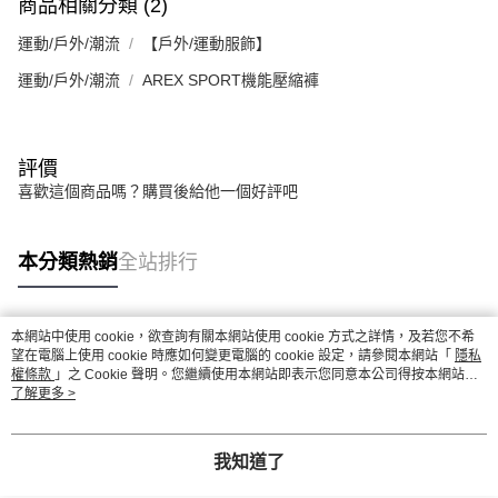
商品相關分類 (2)
運動/戶外/潮流
【戶外/運動服飾】
運動/戶外/潮流
AREX SPORT機能壓縮褲
評價
喜歡這個商品嗎？購買後給他一個好評吧
本分類熱銷
全站排行
本網站中使用 cookie，欲查詢有關本網站使用 cookie 方式之詳情，及若您不希
熱門標籤
望在電腦上使用 cookie 時應如何變更電腦的 cookie 設定，請參閱本網站「
隱私
權條款
」之 Cookie 聲明。您繼續使用本網站即表示您同意本公司得按本網站使
用條款之 Cookie 聲明使用 cookie。
了解更多 >
我知道了