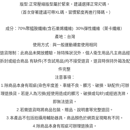
版型:正常壓縮版型屬於緊束，建議選擇正常尺碼，
（首次穿著建議可帶XL碼，習慣緊度再進行降碼。）
成分：70%聚醯胺纖維(含石墨烯纖維) 30%彈性纖維（萊卡纖維）
產地：台灣
使用方式 : 與一般運動襪套使用相同
退貨限制：此商品未開放體驗，除特殊狀況外，個人衛生用品凡主商品經
拆封或組合商品 有缺件(不含試用品)均不接受退貨，退貨時保持外箱及配
件完整
注意事項：
1.除商品本身有瑕疵(染色牢度差、車縫不良、髒污、破損、缺配件)可辦
理退換貨，若是人為污損(經使用造成的髒污、破損或勾紗)或經過洗滌，
即無法退貨。
2.若需退貨時將商品包裝、贈品、說明書等完整退回。
3.本產品不包括拍攝用輔助器具，商品顏色於網頁呈現略有不同。
4.除商品本身有瑕疵可辦理退換貨。