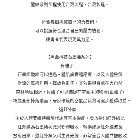
壓縮系列全程使用台灣流程，台灣製造。
任。
４．使用「AFTEE先享後付」時，將依據個別帳號之用戶狀況，依本公司即
時審查核予不同之上限額度；若仍有額度不足之情形，本公司將視審查結果
請求用戶進行身份認證。
符合每個挑戰自己的勇者們，
５．嚴禁一人註冊多個帳號或使用他人資訊註冊。若發現惡意使用之情形，
可以挑選符合適合自己的壓力襪套，
恩沛科技股份有限公司將有權停止該用戶之使用額度並採取法律行動。
讓勇者們表現更具力量。
【黑金科技石墨烯系列】
負離子----
石墨烯纖維可以透過人體肌膚實體摩擦，以及人體熱氣
對流的摩擦作用，釋放負離子，其效果與身處在大自然
森林地區相近，負離子可以捕捉在空氣中的粉塵(正離子)
，粉塵全部掉落地面，居家環境的空氣品質將可逐步獲得改善。
遠紅外線---
由於人體要維持新陳代謝等基本機能，會放射出紅外線此
紅外線為石墨烯次微米粉體吸收，轉換成遠紅外線波長
放射出來，遠紅外線又稱生育光線，非常適合人體共振吸收