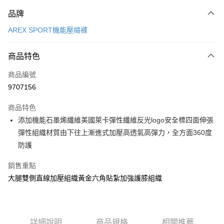
付款方式
品牌
信用卡一次付款
AREX SPORT機能壓縮褲
LINE Pay
商品特色
Apple Pay
商品編號
街口支付
9707156
悠遊付
商品特色
Google Pay
添加機能石墨烯纖維美國萊卡彈性纖維反光logo安全標四面伸張
全盈+PAY
彈性組織材質由下往上漸進式加壓高透氣高彈力，全方面360度
防護
大哥付你分期
相關說明
銷售重點
【大哥付你分期使用說明】
大腿雙側直線加壓組織黃金六角貼紮加強護膝組織
AFTEE先享後付
1.本服務由台灣大哥大提供，台灣大哥大用戶可立即使用無須另外申請。
2.付款方式選擇「大哥付你分期」，訂單成立後會自動跳轉到大哥付的交易
相關說明
流程，驗證手機門號後，選擇欲分期的期數、繳款截止日，確認付款後即完
【關於「AFTEE先享後付」】
成交易。
ATM付款
AFTEE先享後付是「在收到商品之後才付款」的支付方式。 讓您購物簡單
3.實際核准額度、可分期數及費用金額請依後續交易確認頁面所載為準。
便利好安心！
詳細說明
商品規格
相關推薦