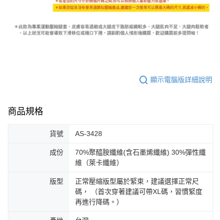
顯示電腦版詳細說明
商品規格
貨號
AS-3428
成份
70%聚醯胺纖維(含石墨烯纖維) 30%彈性纖
維（萊卡纖維）
版型
正常壓縮版型屬於緊束，建議選擇正常尺
碼， （首次穿著建議可帶XL碼，習慣緊度
再進行降碼。）