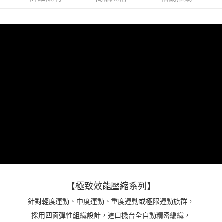
4.訂單成立30分鐘內，如未前往確認交易或遇審核未通過，訂單將自動取
１．簡單：不需註冊會員、不需綁卡、不需儲值。
運送方式
消。如遇「轉專審核」未通過狀況，表示未達大哥付你分期系統評分，恕無
２．便利：只要手機號碼，簡訊認證，即可結帳。
法說明評估內容。
３．安心：先確認商品／服務後，再付款。
AREX SPORT-宅配
【繳款方式說明】
1.分期款項不併入電信帳單，「大哥付你分期」於每月結算日後寄送繳費提
每筆NT$80，滿NT$699(含以上)免運費
【「AFTEE先享後付」結帳流程】
醒簡訊。
１．於結帳方式選擇「AFTEE先享後付」後，將跳轉至「AFTEE先享後付」
2.透過簡訊連結打開帳單後，可選擇「超商條碼／台灣大直營門市／銀行轉
結帳頁面，進行簡訊認證並確認金額後，即可完成結帳。
帳／街口支付／iPASS MONEY」等通路繳費。
２．訂單成立數日內，您將收到繳費通知簡訊。
３．收到繳費通知簡訊後14天內，點擊此簡訊中的連結，可透過四大超商／
【注意事項】
ATM／網路銀行／等多元方式進行付款，方視為交易完成。
1.本服務係由「台灣大哥大股份有限公司」（以下簡稱本公司）所提供，讓
※ 請注意：結帳手續完成當下不需立刻繳費，但若您需要取消訂單，請聯絡
用戶於交易時，得透過本服務購買商品或服務，並由商店將買賣／分期付款
購買商品的店家。未經商家同意取消之訂單仍視為有效，需透過AFTEE先享
買賣價金債權讓與本公司後，依約使用本公司帳單繳交帳款。
後付繳納相關費用。
2.基於同意付款使用「大哥付你分期」之契約關係目的，商店將以您的個人
※ 交易是否成功請以「AFTEE先享後付 」之結帳頁面顯示為準，若有關於
資料（包含姓名、電話或地址）提供予台灣大哥大進項蒐集、處理及利用，
是否繳費成功／繳費後需取消欲退款等相關疑問，請聯繫「AFTEE先享後付
由本公司與您本人進行分期帳單所需資料之確認、核對及更正。
客戶支援中心」
https://netprotections.freshdesk.com/support/home
3.完整用戶服務條款，請詳閱以下連結：
https://oppay.tw/userRule
【注意事項】
１．透過由恩沛科技股份有限公司提供之「AFTEE先享後付」服務完成之交
易，需依本服務之必要範圍內提供個人資料，並將交易相關給付款項請求債
權轉讓予恩沛科技股份有限公司。
【極致效能壓縮系列】
２．關於個人資料處理事宜，請瀏覽以下網址：
針對輕度運動、中度運動、重度運動或極限運動族群，
https://aftee.tw/terms/#terms3
３．未成年的使用者請事先徵得法定代理人或監護人之同意方可使用
採用四面彈性組織設計，進口機台全自動精密編織，
「AFTEE先享後付」，若未經同意申辦者引起之損失，本公司不負相關責