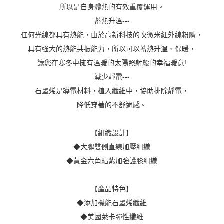
所以是自身體熱的有效重覆運用。
蓄熱升溫---
任何光線都具有熱能，由於高新科技的次微米紅外線粉體，
具有強大的熱能共振能力，所以可以蓄熱升溫、保暖，
讓您在寒冬中擁有溫暖的太陽照射般的幸福暖意!
減少靜電---
石墨烯是導電材料，植入纖維中，協助排除靜電，
降低穿著的不舒適感。
【組織設計】
◆大腿雙側直線加壓組織
◆黃金六角貼紮加強護膝組織
【產品特色】
◆添加機能石墨烯纖維
◆美國萊卡彈性纖維