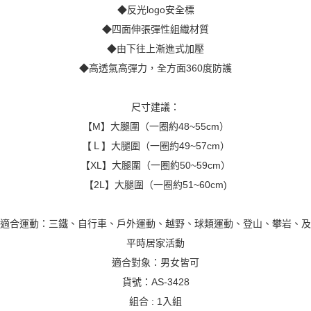
◆反光logo安全標
◆四面伸張彈性組織材質
◆由下往上漸進式加壓
◆高透氣高彈力，全方面360度防護
尺寸建議：
【M】大腿圍（一圈約48~55cm）
【Ｌ】大腿圍（一圈約49~57cm）
【XL】大腿圍（一圈約50~59cm）
【2L】大腿圍（一圈約51~60cm)
適合運動：三鐵、自行車、戶外運動、越野、球類運動、登山、攀岩、及
平時居家活動
適合對象：男女皆可
貨號：AS-3428
組合 : 1入組