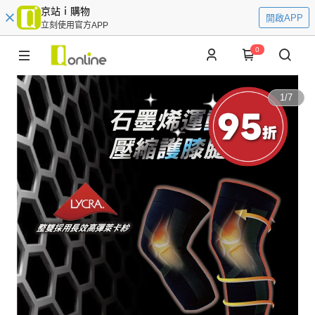
京站ｉ購物
開啟APP
立刻使用官方APP
0
1
/
7