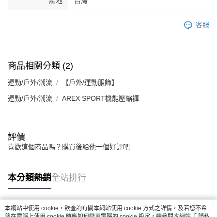
產地
台灣
客服
商品相關分類 (2)
運動/戶外/潮流
【戶外/運動服飾】
運動/戶外/潮流
AREX SPORT機能壓縮褲
評價
喜歡這個商品嗎？購買後給他一個好評吧
本分類熱銷
全站排行
本網站中使用 cookie，欲查詢有關本網站使用 cookie 方式之詳情，及若您不希
熱門標籤
望在電腦上使用 cookie 時應如何變更電腦的 cookie 設定，請參閱本網站「
隱私