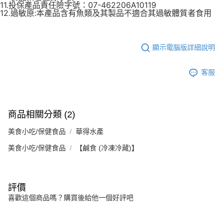
４．使用「AFTEE先享後付」時，將依據個別帳號之用戶狀況，依本公司即
11.投保產品責任險字號：07-462206A10119
12.過敏原:本產品含有魚類及其製品不適合其過敏體質者食用
時審查核予不同之上限額度；若仍有額度不足之情形，本公司將視審查結果
請求用戶進行身份認證。
５．嚴禁一人註冊多個帳號或使用他人資訊註冊。若發現惡意使用之情形，
恩沛科技股份有限公司將有權停止該用戶之使用額度並採取法律行動。
顯示電腦版詳細說明
客服
商品相關分類 (2)
美食小吃/保健食品
華得水產
美食小吃/保健食品
【鹹食 (冷凍冷藏)】
評價
喜歡這個商品嗎？購買後給他一個好評吧