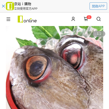
京站ｉ購物
開啟APP
立刻使用官方APP
0
1
/
2