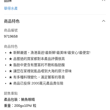
品牌
信用卡一次付款
華得水產
LINE Pay
商品特色
Apple Pay
商品編號
街口支付
9719658
悠遊付
商品特色
Google Pay
★ 新鮮嚴選，漁港直送!最新鮮!最美味!最安心!最便宜!
全盈+PAY
★ 品嘗過的買家都對本產品評價很高
★ 脂肪中更含有豐富的不飽和脂肪酸
大哥付你分期
★ 讓您在家裡就能品嚐到大海的原汁原味
相關說明
★ 有多種料理變化，滿足饕客的尊貴
【大哥付你分期使用說明】
AFTEE先享後付
1.本服務由台灣大哥大提供，台灣大哥大用戶可立即使用無須另外申請。
★ 商品已投保 2000萬元產品責任險
2.付款方式選擇「大哥付你分期」，訂單成立後會自動跳轉到大哥付的交易
相關說明
流程，驗證手機門號後，選擇欲分期的期數、繳款截止日，確認付款後即完
銷售重點
【關於「AFTEE先享後付」】
成交易。
ATM付款
AFTEE先享後付是「在收到商品之後才付款」的支付方式。 讓您購物簡單
產品包裝：鮪魚眼睛
3.實際核准額度、可分期數及費用金額請依後續交易確認頁面所載為準。
便利好安心！
4.訂單成立30分鐘內，如未前往確認交易或遇審核未通過，訂單將自動取
重量：200g±10%/ 粒
１．簡單：不需註冊會員、不需綁卡、不需儲值。
運送方式
消。如遇「轉專審核」未通過狀況，表示未達大哥付你分期系統評分，恕無