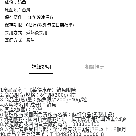
２．便利：只要手機號碼，簡訊認證，即可結帳。
成份：鮪魚
法說明評估內容。
３．安心：先確認商品／服務後，再付款。
華得水產-冷凍7-11取貨(快速到店)
原產地：台灣
【繳款方式說明】
1.分期款項不併入電信帳單，「大哥付你分期」於每月結算日後寄送繳費提
每筆NT$150，滿NT$999(含以上)免運費
保存條件：-18℃冷凍保存
【「AFTEE先享後付」結帳流程】
醒簡訊。
１．於結帳方式選擇「AFTEE先享後付」後，將跳轉至「AFTEE先享後付」
保存期限：6個月(以外包裝日期為準)
2.透過簡訊連結打開帳單後，可選擇「超商條碼／台灣大直營門市／銀行轉
華得水產-冷凍宅配
結帳頁面，進行簡訊認證並確認金額後，即可完成結帳。
帳／街口支付／iPASS MONEY」等通路繳費。
食用方式：煮熟後食用
２．訂單成立數日內，您將收到繳費通知簡訊。
每筆NT$150，滿NT$999(含以上)免運費
烹飪方式：煮湯
３．收到繳費通知簡訊後14天內，點擊此簡訊中的連結，可透過四大超商／
【注意事項】
ATM／網路銀行／等多元方式進行付款，方視為交易完成。
1.本服務係由「台灣大哥大股份有限公司」（以下簡稱本公司）所提供，讓
※ 請注意：結帳手續完成當下不需立刻繳費，但若您需要取消訂單，請聯絡
用戶於交易時，得透過本服務購買商品或服務，並由商店將買賣／分期付款
購買商品的店家。未經商家同意取消之訂單仍視為有效，需透過AFTEE先享
買賣價金債權讓與本公司後，依約使用本公司帳單繳交帳款。
後付繳納相關費用。
2.基於同意付款使用「大哥付你分期」之契約關係目的，商店將以您的個人
詳細說明
相關推薦
※ 交易是否成功請以「AFTEE先享後付 」之結帳頁面顯示為準，若有關於
資料（包含姓名、電話或地址）提供予台灣大哥大進項蒐集、處理及利用，
是否繳費成功／繳費後需取消欲退款等相關疑問，請聯繫「AFTEE先享後付
由本公司與您本人進行分期帳單所需資料之確認、核對及更正。
客戶支援中心」
https://netprotections.freshdesk.com/support/home
3.完整用戶服務條款，請詳閱以下連結：
https://oppay.tw/userRule
【注意事項】
1.商品品名：【華得水產】鮪魚眼睛
2.商品組合/規格：8件組(200g/ 粒)
１．透過由恩沛科技股份有限公司提供之「AFTEE先享後付」服務完成之交
3.商品重(容)量：鮪魚眼精200g±10g/粒
易，需依本服務之必要範圍內提供個人資料，並將交易相關給付款項請求債
4.內容物名稱(成分)：鮪魚
權轉讓予恩沛科技股份有限公司。
5.原產地(國)：台灣
２．關於個人資料處理事宜，請瀏覽以下網址：
6.製造廠商或國內負責廠商名稱：麒軒食品(監製出品)
https://aftee.tw/terms/#terms3
7.製造廠商或國內負責廠商地址：屏東縣東港鎮興漁里24號
３．未成年的使用者請事先徵得法定代理人或監護人之同意方可使用
8.製造廠商或國內負責廠商電話：088336453
「AFTEE先享後付」，若未經同意申辦者引起之損失，本公司不負相關責
9.以消費者收受日算起，至少距有效日期前?日以上：6個月
任。
10.食品業者登錄字號：T-134952800-00000-8