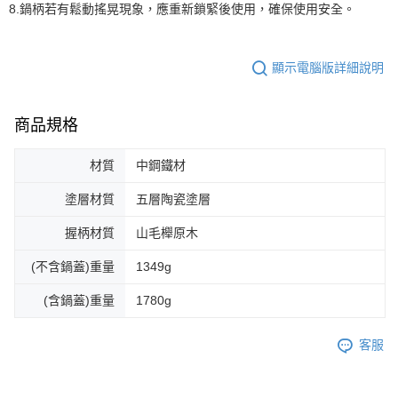
8.鍋柄若有鬆動搖晃現象，應重新鎖緊後使用，確保使用安全。
顯示電腦版詳細說明
商品規格
材質
中鋼鐵材
塗層材質
五層陶瓷塗層
握柄材質
山毛櫸原木
(不含鍋蓋)重量
1349g
(含鍋蓋)重量
1780g
客服