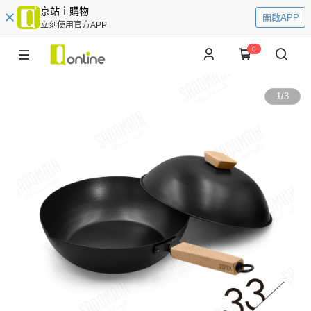
京站ｉ購物
開啟APP
立刻使用官方APP
0
1
/
3