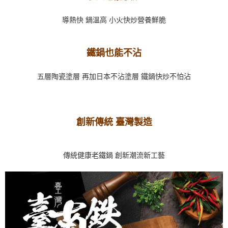
導熱快 鍋溫高 小火快炒營養鮮脆
鐵鍋也能不沾
五層陶瓷塗層 再加日本不沾塗層 鐵鍋快炒不怕沾
創新傳統 臺灣製造
傳統健康老鐵鍋 創新潮流新工藝