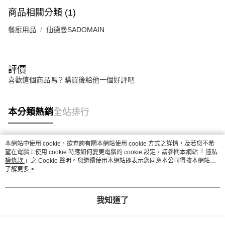
商品相關分類 (1)
餐廚用品
仙德曼SADOMAIN
評價
喜歡這個商品嗎？購買後給他一個好評吧
本分類熱銷
全站排行
本網站中使用 cookie，欲查詢有關本網站使用 cookie 方式之詳情，及若您不希
熱門標籤
望在電腦上使用 cookie 時應如何變更電腦的 cookie 設定，請參閱本網站「
隱私
權條款
」之 Cookie 聲明。您繼續使用本網站即表示您同意本公司得按本網站使
用條款之 Cookie 聲明使用 cookie。
了解更多 >
我知道了