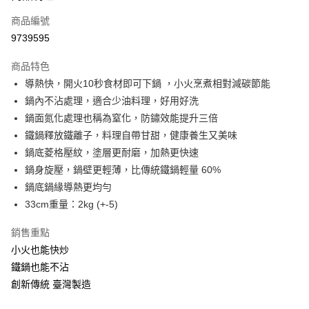
商品編號
街口支付
9739595
悠遊付
商品特色
Google Pay
導熱快，開火10秒食材即可下鍋 ，小火烹煮相對減碳節能
全盈+PAY
鍋內不沾處理，適合少油料理，好用好洗
鍋面氮化處理也稱為窒化，防鏽效能提升三倍
大哥付你分期
鐵鍋釋放鐵離子，料理自帶甘甜，健康養生又美味
相關說明
鍋底菱格壓紋，塗層更耐磨，加熱更快速
【大哥付你分期使用說明】
AFTEE先享後付
1.本服務由台灣大哥大提供，台灣大哥大用戶可立即使用無須另外申請。
鍋身旋壓，鍋壁更輕薄，比傳統鐵鍋輕量 60%
2.付款方式選擇「大哥付你分期」，訂單成立後會自動跳轉到大哥付的交易
相關說明
鍋底鍋緣導熱更均勻
流程，驗證手機門號後，選擇欲分期的期數、繳款截止日，確認付款後即完
【關於「AFTEE先享後付」】
33cm重量：2kg (+-5)
成交易。
ATM付款
AFTEE先享後付是「在收到商品之後才付款」的支付方式。 讓您購物簡單
3.實際核准額度、可分期數及費用金額請依後續交易確認頁面所載為準。
便利好安心！
4.訂單成立30分鐘內，如未前往確認交易或遇審核未通過，訂單將自動取
銷售重點
１．簡單：不需註冊會員、不需綁卡、不需儲值。
運送方式
消。如遇「轉專審核」未通過狀況，表示未達大哥付你分期系統評分，恕無
２．便利：只要手機號碼，簡訊認證，即可結帳。
小火也能快炒
法說明評估內容。
３．安心：先確認商品／服務後，再付款。
宅配
鐵鍋也能不沾
【繳款方式說明】
1.分期款項不併入電信帳單，「大哥付你分期」於每月結算日後寄送繳費提
每筆NT$100，滿NT$1,000(含以上)免運費
創新傳統 臺灣製造
【「AFTEE先享後付」結帳流程】
醒簡訊。
１．於結帳方式選擇「AFTEE先享後付」後，將跳轉至「AFTEE先享後付」
2.透過簡訊連結打開帳單後，可選擇「超商條碼／台灣大直營門市／銀行轉