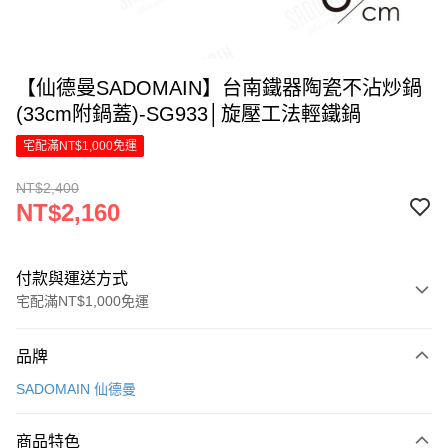
【仙德曼SADOMAIN】台南鐵器陶瓷不沾炒鍋
(33cm附鍋蓋)-SG933│旋壓工法輕鐵鍋
宅配滿NT$1,000免運
NT$2,400
NT$2,160
付款與運送方式
宅配滿NT$1,000免運
付款方式
品牌
信用卡一次付款
SADOMAIN 仙德曼
LINE Pay
商品特色
Apple Pay