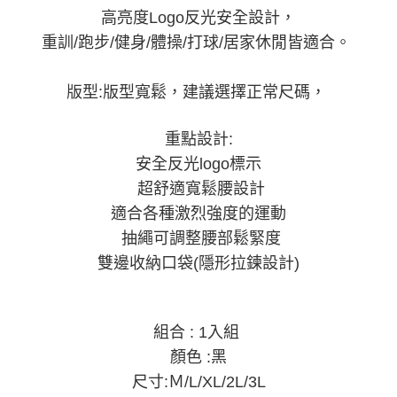
4.訂單成立30分鐘內，如未前往確認交易或遇審核未通過，訂單將自動取
１．簡單：不需註冊會員、不需綁卡、不需儲值。
高亮度Logo反光安全設計，
運送方式
消。如遇「轉專審核」未通過狀況，表示未達大哥付你分期系統評分，恕無
２．便利：只要手機號碼，簡訊認證，即可結帳。
法說明評估內容。
重訓/跑步/健身/體操/打球/居家休閒皆適合。
３．安心：先確認商品／服務後，再付款。
AREX SPORT-宅配
【繳款方式說明】
1.分期款項不併入電信帳單，「大哥付你分期」於每月結算日後寄送繳費提
每筆NT$80，滿NT$699(含以上)免運費
【「AFTEE先享後付」結帳流程】
醒簡訊。
版型:版型寬鬆，建議選擇正常尺碼，
１．於結帳方式選擇「AFTEE先享後付」後，將跳轉至「AFTEE先享後付」
2.透過簡訊連結打開帳單後，可選擇「超商條碼／台灣大直營門市／銀行轉
結帳頁面，進行簡訊認證並確認金額後，即可完成結帳。
帳／街口支付／iPASS MONEY」等通路繳費。
２．訂單成立數日內，您將收到繳費通知簡訊。
重點設計:
３．收到繳費通知簡訊後14天內，點擊此簡訊中的連結，可透過四大超商／
【注意事項】
ATM／網路銀行／等多元方式進行付款，方視為交易完成。
安全反光logo標示
1.本服務係由「台灣大哥大股份有限公司」（以下簡稱本公司）所提供，讓
※ 請注意：結帳手續完成當下不需立刻繳費，但若您需要取消訂單，請聯絡
用戶於交易時，得透過本服務購買商品或服務，並由商店將買賣／分期付款
超舒適寬鬆腰設計
購買商品的店家。未經商家同意取消之訂單仍視為有效，需透過AFTEE先享
買賣價金債權讓與本公司後，依約使用本公司帳單繳交帳款。
後付繳納相關費用。
適合各種激烈強度的運動
2.基於同意付款使用「大哥付你分期」之契約關係目的，商店將以您的個人
※ 交易是否成功請以「AFTEE先享後付 」之結帳頁面顯示為準，若有關於
資料（包含姓名、電話或地址）提供予台灣大哥大進項蒐集、處理及利用，
是否繳費成功／繳費後需取消欲退款等相關疑問，請聯繫「AFTEE先享後付
抽繩可調整腰部鬆緊度
由本公司與您本人進行分期帳單所需資料之確認、核對及更正。
客戶支援中心」
https://netprotections.freshdesk.com/support/home
3.完整用戶服務條款，請詳閱以下連結：
https://oppay.tw/userRule
雙邊收納口袋(隱形拉鍊設計)
【注意事項】
１．透過由恩沛科技股份有限公司提供之「AFTEE先享後付」服務完成之交
易，需依本服務之必要範圍內提供個人資料，並將交易相關給付款項請求債
組合 : 1入組
權轉讓予恩沛科技股份有限公司。
２．關於個人資料處理事宜，請瀏覽以下網址：
顏色 :黑
https://aftee.tw/terms/#terms3
３．未成年的使用者請事先徵得法定代理人或監護人之同意方可使用
尺寸:Ｍ/L/XL/2L/3L
「AFTEE先享後付」，若未經同意申辦者引起之損失，本公司不負相關責