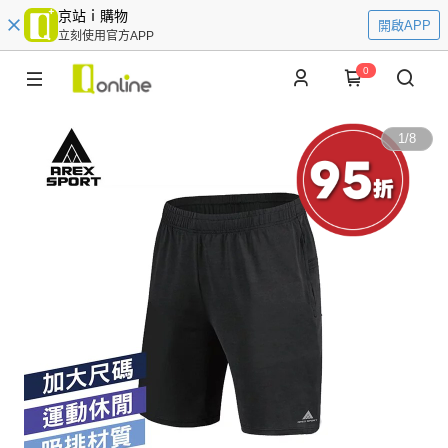
京站ｉ購物
開啟APP
立刻使用官方APP
0
1
/
8