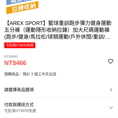
【AREX SPORT】籃球重訓跑步彈力健身運動
五分褲（運動隱形收納拉鍊）加大尺碼運動褲
(跑步/健身/馬拉松/球類運動/戶外休閒/重訓/籃
球)-廠商直送
宅配滿NT$699免運
NT$690
NT$466
預購商品：預計 3 個工作天出貨
請選擇商品選項
付款與運送方式
宅配滿NT$699免運