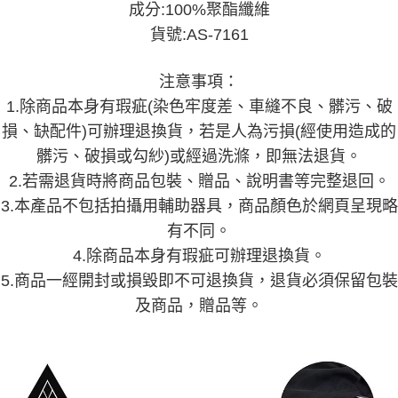
成分:100%聚酯纖維
任。
４．使用「AFTEE先享後付」時，將依據個別帳號之用戶狀況，依本公司即
貨號:AS-7161
時審查核予不同之上限額度；若仍有額度不足之情形，本公司將視審查結果
請求用戶進行身份認證。
５．嚴禁一人註冊多個帳號或使用他人資訊註冊。若發現惡意使用之情形，
注意事項：
恩沛科技股份有限公司將有權停止該用戶之使用額度並採取法律行動。
1.除商品本身有瑕疵(染色牢度差、車縫不良、髒污、破
損、缺配件)可辦理退換貨，若是人為污損(經使用造成的
髒污、破損或勾紗)或經過洗滌，即無法退貨。
2.若需退貨時將商品包裝、贈品、說明書等完整退回。
3.本產品不包括拍攝用輔助器具，商品顏色於網頁呈現略
有不同。
4.除商品本身有瑕疵可辦理退換貨。
5.商品一經開封或損毀即不可退換貨，退貨必須保留包裝
及商品，贈品等。