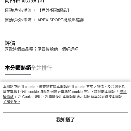
商品相關分類 (2)
運動/戶外/潮流
【戶外/運動服飾】
運動/戶外/潮流
AREX SPORT機能壓縮褲
評價
喜歡這個商品嗎？購買後給他一個好評吧
本分類熱銷
全站排行
本網站中使用 cookie，欲查詢有關本網站使用 cookie 方式之詳情，及若您不希
熱門標籤
望在電腦上使用 cookie 時應如何變更電腦的 cookie 設定，請參閱本網站「
隱私
權條款
」之 Cookie 聲明。您繼續使用本網站即表示您同意本公司得按本網站使
用條款之 Cookie 聲明使用 cookie。
了解更多 >
我知道了