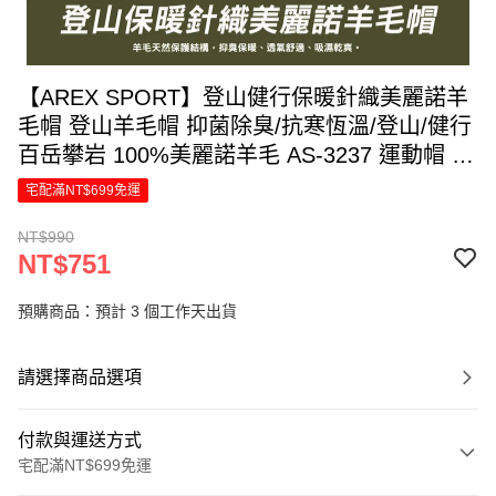
【AREX SPORT】登山健行保暖針織美麗諾羊
毛帽 登山羊毛帽 抑菌除臭/抗寒恆溫/登山/健行
百岳攀岩 100%美麗諾羊毛 AS-3237 運動帽 保
暖帽 銀髮族 出國 男女皆可適用(多色任選)-廠
宅配滿NT$699免運
商直送
NT$990
NT$751
預購商品：預計 3 個工作天出貨
請選擇商品選項
付款與運送方式
宅配滿NT$699免運