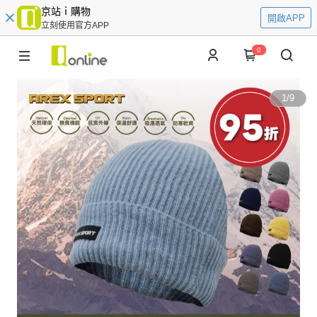
京站ｉ購物
開啟APP
立刻使用官方APP
0
1
/
9