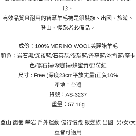
任。
形、
４．使用「AFTEE先享後付」時，將依據個別帳號之用戶狀況，依本公司即
時審查核予不同之上限額度；若仍有額度不足之情形，本公司將視審查結果
高效品質且耐用的智慧羊毛襪是銀髮族、出國、旅遊、
請求用戶進行身份認證。
５．嚴禁一人註冊多個帳號或使用他人資訊註冊。若發現惡意使用之情形，
登山、慢跑者必備品。
恩沛科技股份有限公司將有權停止該用戶之使用額度並採取法律行動。
成份：100% MERINO WOOL美麗諾羊毛
顏色
：
岩石黑/深夜藍/石英灰/夜靛藍/
丹寧藍/冰雪藍/摩卡
色/礦石褐/
深咖褐/蜂蜜黃/野莓紅
尺寸 : Free (深度23cm平放丈量)正負10%
產地：台灣
貨號：AS-3237
重量：57.16g
登山 露營 攀岩 戶外運動 健行慢跑 銀髮族 出國 男/女/大
童皆可適用