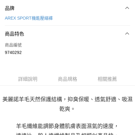
付款方式
品牌
信用卡一次付款
AREX SPORT機能壓縮褲
LINE Pay
商品特色
Apple Pay
商品編號
街口支付
9740292
悠遊付
Google Pay
全盈+PAY
詳細說明
商品規格
相關推薦
大哥付你分期
相關說明
美麗諾羊毛天然保護結構，抑臭保暖、透氣舒適、吸濕
【大哥付你分期使用說明】
AFTEE先享後付
乾爽。
1.本服務由台灣大哥大提供，台灣大哥大用戶可立即使用無須另外申請。
2.付款方式選擇「大哥付你分期」，訂單成立後會自動跳轉到大哥付的交易
相關說明
流程，驗證手機門號後，選擇欲分期的期數、繳款截止日，確認付款後即完
【關於「AFTEE先享後付」】
羊毛纖維能調節身體肌膚表面濕氣的速度，
成交易。
ATM付款
AFTEE先享後付是「在收到商品之後才付款」的支付方式。 讓您購物簡單
3.實際核准額度、可分期數及費用金額請依後續交易確認頁面所載為準。
便利好安心！