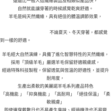
遠遠比一般人造纖維製品及相類似產品快，
4.訂單成立30分鐘內，如未前往確認交易或遇審核未通過，訂單將自動取
１．簡單：不需註冊會員、不需綁卡、不需儲值。
運送方式
消。如遇「轉專審核」未通過狀況，表示未達大哥付你分期系統評分，恕無
２．便利：只要手機號碼，簡訊認證，即可結帳。
自然就能讓穿著的時候感覺乾爽舒適。
法說明評估內容。
３．安心：先確認商品／服務後，再付款。
AREX SPORT-宅配
【繳款方式說明】
羊毛是純天然纖維，具有絕佳的體溫調節效果，
1.分期款項不併入電信帳單，「大哥付你分期」於每月結算日後寄送繳費提
每筆NT$80，滿NT$699(含以上)免運費
【「AFTEE先享後付」結帳流程】
醒簡訊。
１．於結帳方式選擇「AFTEE先享後付」後，將跳轉至「AFTEE先享後付」
2.透過簡訊連結打開帳單後，可選擇「超商條碼／台灣大直營門市／銀行轉
結帳頁面，進行簡訊認證並確認金額後，即可完成結帳。
不論夏天、冬天穿著，都感覺
帳／街口支付／iPASS MONEY」等通路繳費。
２．訂單成立數日內，您將收到繳費通知簡訊。
３．收到繳費通知簡訊後14天內，點擊此簡訊中的連結，可透過四大超商／
到一樣的舒適。
【注意事項】
ATM／網路銀行／等多元方式進行付款，方視為交易完成。
1.本服務係由「台灣大哥大股份有限公司」（以下簡稱本公司）所提供，讓
※ 請注意：結帳手續完成當下不需立刻繳費，但若您需要取消訂單，請聯絡
用戶於交易時，得透過本服務購買商品或服務，並由商店將買賣／分期付款
購買商品的店家。未經商家同意取消之訂單仍視為有效，需透過AFTEE先享
羊毛經大自然演練，具備了進化智慧特性的天然纖維，
買賣價金債權讓與本公司後，依約使用本公司帳單繳交帳款。
後付繳納相關費用。
2.基於同意付款使用「大哥付你分期」之契約關係目的，商店將以您的個人
※ 交易是否成功請以「AFTEE先享後付 」之結帳頁面顯示為準，若有關於
採用「頂級羊毛」嚴選羊毛保留舒適親膚感，
資料（包含姓名、電話或地址）提供予台灣大哥大進項蒐集、處理及利用，
是否繳費成功／繳費後需取消欲退款等相關疑問，請聯繫「AFTEE先享後付
由本公司與您本人進行分期帳單所需資料之確認、核對及更正。
經過特殊科技製程，保留透氣與恆溫的舒適性，並提升
客戶支援中心」
https://netprotections.freshdesk.com/support/home
3.完整用戶服務條款，請詳閱以下連結：
https://oppay.tw/userRule
耐用度，
【注意事項】
１．透過由恩沛科技股份有限公司提供之「AFTEE先享後付」服務完成之交
生產出柔軟的美麗諾羊毛系列產品特色
易，需依本服務之必要範圍內提供個人資料，並將交易相關給付款項請求債
權轉讓予恩沛科技股份有限公司。
「高機能 」「抑臭機能 」「高耐用」「絕佳保溫」「柔
２．關於個人資料處理事宜，請瀏覽以下網址：
https://aftee.tw/terms/#terms3
軟親膚」
３．未成年的使用者請事先徵得法定代理人或監護人之同意方可使用
即使連穿戴數日也不易產生臭味、經過機洗也不易變
「AFTEE先享後付」，若未經同意申辦者引起之損失，本公司不負相關責