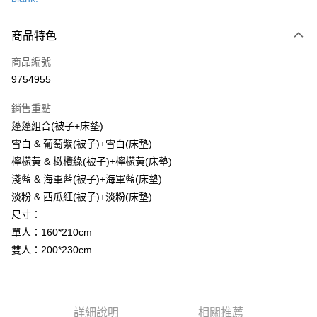
LINE Pay
商品特色
Apple Pay
商品編號
街口支付
9754955
悠遊付
銷售重點
Google Pay
蓬蓬組合(被子+床墊)
全盈+PAY
雪白 & 葡萄紫(被子)+雪白(床墊)
檸檬黃 & 橄欖綠(被子)+檸檬黃(床墊)
大哥付你分期
淺藍 & 海軍藍(被子)+海軍藍(床墊)
相關說明
淡粉 & 西瓜紅(被子)+淡粉(床墊)
【大哥付你分期使用說明】
AFTEE先享後付
1.本服務由台灣大哥大提供，台灣大哥大用戶可立即使用無須另外申請。
尺寸：
2.付款方式選擇「大哥付你分期」，訂單成立後會自動跳轉到大哥付的交易
相關說明
單人：160*210cm
流程，驗證手機門號後，選擇欲分期的期數、繳款截止日，確認付款後即完
【關於「AFTEE先享後付」】
雙人：200*230cm
成交易。
ATM付款
AFTEE先享後付是「在收到商品之後才付款」的支付方式。 讓您購物簡單
3.實際核准額度、可分期數及費用金額請依後續交易確認頁面所載為準。
便利好安心！
4.訂單成立30分鐘內，如未前往確認交易或遇審核未通過，訂單將自動取
１．簡單：不需註冊會員、不需綁卡、不需儲值。
運送方式
消。如遇「轉專審核」未通過狀況，表示未達大哥付你分期系統評分，恕無
２．便利：只要手機號碼，簡訊認證，即可結帳。
法說明評估內容。
３．安心：先確認商品／服務後，再付款。
詳細說明
相關推薦
宅配
【繳款方式說明】