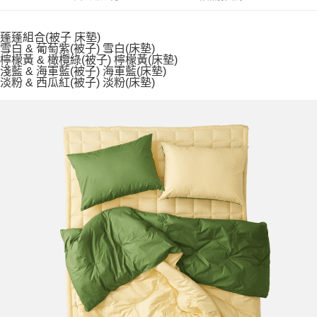
1.分期款項不併入電信帳單，「大哥付你分期」於每月結算日後寄送繳費提
每筆NT$100，滿NT$1,000(含以上)免運費
【「AFTEE先享後付」結帳流程】
醒簡訊。
１．於結帳方式選擇「AFTEE先享後付」後，將跳轉至「AFTEE先享後付」
蓬蓬組合(被子 床墊)
2.透過簡訊連結打開帳單後，可選擇「超商條碼／台灣大直營門市／銀行轉
京站台北店客服中心(1F星巴克旁) 即日起不提供京站紙袋，取件時
結帳頁面，進行簡訊認證並確認金額後，即可完成結帳。
雪白 & 葡萄紫(被子) 雪白(床墊)
帳／街口支付／iPASS MONEY」等通路繳費。
２．訂單成立數日內，您將收到繳費通知簡訊。
請自備購物袋，若需購買紙袋可現場詢問
檸檬黃 & 橄欖綠(被子) 檸檬黃(床墊)
３．收到繳費通知簡訊後14天內，點擊此簡訊中的連結，可透過四大超商／
淺藍 & 海軍藍(被子) 海軍藍(床墊)
【注意事項】
免運費
ATM／網路銀行／等多元方式進行付款，方視為交易完成。
淡粉 & 西瓜紅(被子) 淡粉(床墊)
1.本服務係由「台灣大哥大股份有限公司」（以下簡稱本公司）所提供，讓
※ 請注意：結帳手續完成當下不需立刻繳費，但若您需要取消訂單，請聯絡
用戶於交易時，得透過本服務購買商品或服務，並由商店將買賣／分期付款
購買商品的店家。未經商家同意取消之訂單仍視為有效，需透過AFTEE先享
買賣價金債權讓與本公司後，依約使用本公司帳單繳交帳款。
後付繳納相關費用。
2.基於同意付款使用「大哥付你分期」之契約關係目的，商店將以您的個人
※ 交易是否成功請以「AFTEE先享後付 」之結帳頁面顯示為準，若有關於
資料（包含姓名、電話或地址）提供予台灣大哥大進項蒐集、處理及利用，
是否繳費成功／繳費後需取消欲退款等相關疑問，請聯繫「AFTEE先享後付
由本公司與您本人進行分期帳單所需資料之確認、核對及更正。
客戶支援中心」
https://netprotections.freshdesk.com/support/home
3.完整用戶服務條款，請詳閱以下連結：
https://oppay.tw/userRule
【注意事項】
１．透過由恩沛科技股份有限公司提供之「AFTEE先享後付」服務完成之交
易，需依本服務之必要範圍內提供個人資料，並將交易相關給付款項請求債
權轉讓予恩沛科技股份有限公司。
２．關於個人資料處理事宜，請瀏覽以下網址：
https://aftee.tw/terms/#terms3
３．未成年的使用者請事先徵得法定代理人或監護人之同意方可使用
「AFTEE先享後付」，若未經同意申辦者引起之損失，本公司不負相關責
任。
４．使用「AFTEE先享後付」時，將依據個別帳號之用戶狀況，依本公司即
時審查核予不同之上限額度；若仍有額度不足之情形，本公司將視審查結果