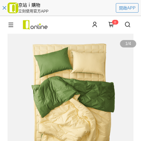
京站ｉ購物
開啟APP
立刻使用官方APP
0
1
/
4