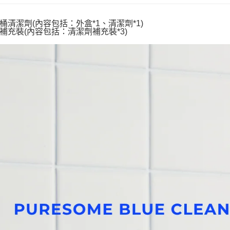
用，由本
付客戶支
請自備購
3.完整用
桶清潔劑(內容包括：外盒*1、清潔劑*1)
免運費
【注意事
補充裝(內容包括：清潔劑補充裝*3)
１．透過由
交易，需
求債權轉
２．關於
https://aft
３．未成
「AFTE
任。
４．使用「
即時審查
結果請求
５．嚴禁
形，恩沛
動。