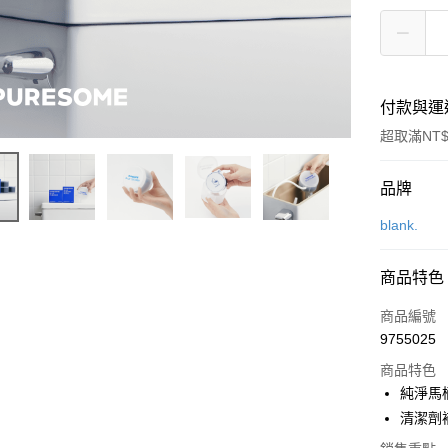
付款與運
超取滿NT$
付款方式
品牌
信用卡一
blank.
LINE Pay
商品特色
Apple Pay
商品編號
街口支付
9755025
商品特色
悠遊付
純淨馬
Google Pa
清潔劑
全盈+PAY