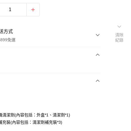
送方式
清除
899免運
紀錄
次付款
桶清潔劑(內容包括：外盒*1、清潔劑*1)
y
補充裝(內容包括：清潔劑補充裝*3)