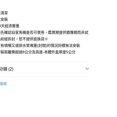
：
分期
成清潔
成安裝
你分期使用說明】
享後付
由台灣大哥大提供，台灣大哥大用戶可立即使用無須另外申請。
0天經濟實惠
式選擇「大哥付你分期」，訂單成立後會自動跳轉到大哥付的交易
請先確認自家馬桶是否可使用，鑑賞期提供猶豫期而非試
證手機門號後，選擇欲分期的期數、繳款截止日，確認付款後即
FTEE先享後付」】
品如經拆封，恕不提供退換貨※
。
先享後付是「在收到商品之後才付款」的支付方式。 讓您購物簡單
准額度、可分期數及費用金額請依後續交易確認頁面所載為準。
心！
有噴嘴又或排水管堵塞(封閉)的情況同樣無法安裝
立30分鐘內，如未前往確認交易或遇審核未通過，訂單將自動取
：不需註冊會員、不需綁卡、不需儲值。
裝距離需超過8公分及高度-本體外盒厚度5公分
「轉專審核」未通過狀況，表示未達大哥付你分期系統評分，恕
：只要手機號碼，簡訊認證，即可結帳。
評估內容。
：先確認商品／服務後，再付款。
式說明】
家取貨
項不併入電信帳單，「大哥付你分期」於每月結算日後寄送繳費提
EE先享後付」結帳流程】
類 (2)
0，滿NT$899(含以上)免運費
方式選擇「AFTEE先享後付」後，將跳轉至「AFTEE先享後
訊連結打開帳單後，可選擇「超商條碼／台灣大直營門市／銀行轉
頁面，進行簡訊認證並確認金額後，即可完成結帳。
【浴室配件】
付／iPASS MONEY」等通路繳費。
1取貨
成立數日內，您將收到繳費通知簡訊。
客服
費通知簡訊後14天內，點擊此簡訊中的連結，可透過四大超商
blank.-BODYLUV
0，滿NT$899(含以上)免運費
項】
網路銀行／等多元方式進行付款，方視為交易完成。
係由「台灣大哥大股份有限公司」（以下簡稱本公司）所提供，讓
：結帳手續完成當下不需立刻繳費，但若您需要取消訂單，請聯
易時，得透過本服務購買商品或服務，並由商店將買賣／分期付
的店家。未經商家同意取消之訂單仍視為有效，需透過AFTEE
金債權讓與本公司後，依約使用本公司帳單繳交帳款。
繳納相關費用。
00，滿NT$1,000(含以上)免運費
意付款使用「大哥付你分期」之契約關係目的，商店將以您的個人
否成功請以「AFTEE先享後付 」之結帳頁面顯示為準，若有關於
含姓名、電話或地址）提供予台灣大哥大進項蒐集、處理及利
功／繳費後需取消欲退款等相關疑問，請聯繫「AFTEE先享後
客服中心(1F星巴克旁) 即日起不提供京站紙袋，取件時