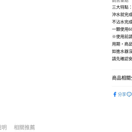
銷售重點
三大特點
大哥付你
沖水就完
相關說明
不沾水完
【大哥付
AFTEE先
1.本服務
一顆使用6
2.付款方
相關說明
※使用前
流程，驗
【關於「A
用期，商
ATM付款
完成交易
AFTEE
3.實際核
便利好安
如進水器沒
4.訂單成
１．簡單
請先確認安
消。如遇
２．便利
運送方式
無法說明
３．安心
【繳款方
付款後全
1.分期款
【「AFT
商品相關分
醒簡訊。
每筆NT$7
１．於結帳
2.透過簡
付」結帳
生活雜貨
帳／街口支
付款後7-1
２．訂單
分享
３．收到繳
居家傢飾
每筆NT$7
【注意事
／ATM／
1.本服務
※ 請注意
宅配
用戶於交
絡購買商品
款買賣價
先享後付
每筆NT$1
2.基於同
※ 交易是
說明
相關推薦
資料（包
是否繳費成
京站台北店