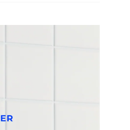
公司與您本人進行分期帳單所需資料之確認、核對及更正。
援中心」
https://netprotections.freshdesk.com/support/home
物袋，若需購買紙袋可現場詢問
戶服務條款，請詳閱以下連結：
https://oppay.tw/userRule
項】
恩沛科技股份有限公司提供之「AFTEE先享後付」服務完成之
依本服務之必要範圍內提供個人資料，並將交易相關給付款項請
讓予恩沛科技股份有限公司。
個人資料處理事宜，請瀏覽以下網址：
ee.tw/terms/#terms3
年的使用者請事先徵得法定代理人或監護人之同意方可使用
E先享後付」，若未經同意申辦者引起之損失，本公司不負相關責
AFTEE先享後付」時，將依據個別帳號之用戶狀況，依本公司
核予不同之上限額度；若仍有額度不足之情形，本公司將視審查
用戶進行身份認證。
一人註冊多個帳號或使用他人資訊註冊。若發現惡意使用之情
科技股份有限公司將有權停止該用戶之使用額度並採取法律行