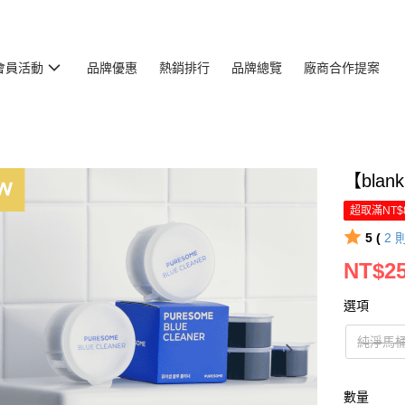
會員活動
品牌優惠
熱銷排行
品牌總覽
廠商合作提案
【bla
超取滿NT$
5 (
2
NT$25
選項
純淨馬
數量