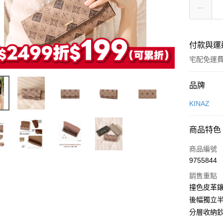
付款與運
宅配免運
付款方式
品牌
信用卡一
KINAZ
信用卡分
商品特色
6 期 
商品編號
合作金
LINE Pay
9755844
華南商
Apple Pay
上海商
銷售重點
國泰世
撞色皮革
街口支付
臺灣中
後幅獨立
匯豐（
悠遊付
分層收納鈔
聯邦商