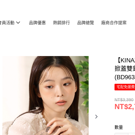
會員活動
品牌優惠
熱銷排行
品牌總覽
廠商合作提案
【KI
掀蓋雙
(BD963
宅配免運費
NT$3,390
NT$2,
數量