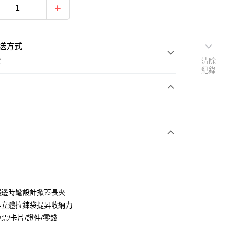
送方式
費
清除
紀錄
次付款
期付款
0 利率 每期
NT$452
21家銀行
庫商業銀行
第一商業銀行
業銀行
彰化商業銀行
業儲蓄銀行
台北富邦商業銀行
華商業銀行
兆豐國際商業銀行
鑲邊時髦設計掀蓋長夾
小企業銀行
台中商業銀行
半立體拉鍊袋提昇收納力
台灣）商業銀行
華泰商業銀行
票/卡片/證件/零錢
業銀行
遠東國際商業銀行