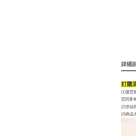
詳細
訂購
(1)
您同意
(2)京
(3)商