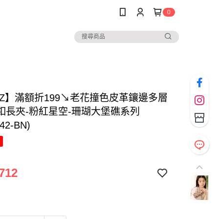
0
NAZ】滿額折199↘老花撞色皮革鑲邊多層
釦長夾-粉紅星空-珊瑚大堡礁系列
42-BN)
712