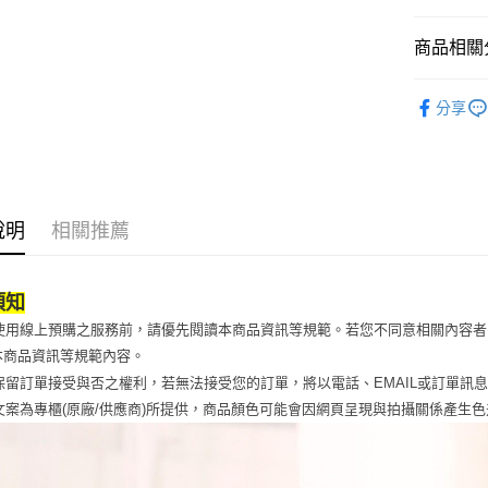
元大商
Google Pa
玉山商
商品相關分
台新國
全盈+PAY
台灣樂
鞋包/服飾
大哥付你
分享
相關說明
鞋包/服飾
【大哥付
AFTEE先
1.本服務
2.付款方
相關說明
流程，驗
【關於「A
ATM付款
完成交易
AFTEE
說明
相關推薦
3.實際核
便利好安
4.訂單成
１．簡單
消。如遇
２．便利
運送方式
須知
無法說明
３．安心
【繳款方
當您使用線上預購之服務前，請優先閱讀本商品資訊等規範。若您不同意相關內容
付款後全
1.分期款
【「AFT
本商品資訊等規範內容。
醒簡訊。
每筆NT$7
１．於結帳
2.透過簡
站保留訂單接受與否之權利，若無法接受您的訂單，將以電話、EMAIL或訂單訊
付」結帳
帳／街口支
付款後7-1
２．訂單
品文案為專櫃(原廠/供應商)所提供，商品顏色可能會因網頁呈現與拍攝關係產生
３．收到繳
每筆NT$7
【注意事
／ATM／
1.本服務
※ 請注意
宅配
用戶於交
絡購買商品