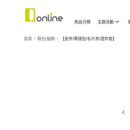
商品分類
主題活動
首頁
鞋包/服飾
【皮夾/零錢包/名片夾/證件套】