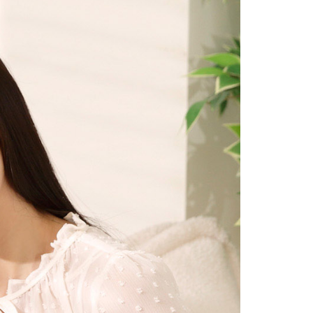
金債權讓與本公司後，依約使用本公司帳單繳交帳款。
繳納相關費用。
00，滿NT$1,000(含以上)免運費
意付款使用「大哥付你分期」之契約關係目的，商店將以您的個人
否成功請以「AFTEE先享後付 」之結帳頁面顯示為準，若有關於
含姓名、電話或地址）提供予台灣大哥大進項蒐集、處理及利
功／繳費後需取消欲退款等相關疑問，請聯繫「AFTEE先享後
公司與您本人進行分期帳單所需資料之確認、核對及更正。
援中心」
https://netprotections.freshdesk.com/support/home
戶服務條款，請詳閱以下連結：
https://oppay.tw/userRule
項】
客服中心(1F星巴克旁) 即日起不提供京站紙袋，取件時
恩沛科技股份有限公司提供之「AFTEE先享後付」服務完成之
依本服務之必要範圍內提供個人資料，並將交易相關給付款項請
物袋，若需購買紙袋可現場詢問
讓予恩沛科技股份有限公司。
個人資料處理事宜，請瀏覽以下網址：
ee.tw/terms/#terms3
年的使用者請事先徵得法定代理人或監護人之同意方可使用
E先享後付」，若未經同意申辦者引起之損失，本公司不負相關責
AFTEE先享後付」時，將依據個別帳號之用戶狀況，依本公司
核予不同之上限額度；若仍有額度不足之情形，本公司將視審查
用戶進行身份認證。
一人註冊多個帳號或使用他人資訊註冊。若發現惡意使用之情
科技股份有限公司將有權停止該用戶之使用額度並採取法律行