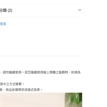
業銀行
永豐商業銀行
y
業銀行
星展（台灣）商業銀行
類 (2)
際商業銀行
中國信託商業銀行
天信用卡公司
【皮夾/零錢包/名片夾/證件套】
分期
客服
KINAZ 包包
你分期使用說明】
享後付
由台灣大哥大提供，台灣大哥大用戶可立即使用無須另外申請。
式選擇「大哥付你分期」，訂單成立後會自動跳轉到大哥付的交易
證手機門號後，選擇欲分期的期數、繳款截止日，確認付款後即
FTEE先享後付」】
。
先享後付是「在收到商品之後才付款」的支付方式。 讓您購物簡單
准額度、可分期數及費用金額請依後續交易確認頁面所載為準。
心！
立30分鐘內，如未前往確認交易或遇審核未通過，訂單將自動取
：不需註冊會員、不需綁卡、不需儲值。
「轉專審核」未通過狀況，表示未達大哥付你分期系統評分，恕
：只要手機號碼，簡訊認證，即可結帳。
評估內容。
：先確認商品／服務後，再付款。
式說明】
者，請勿繼續使用。若您繼續使用線上預購之服務時，則視為
家取貨
項不併入電信帳單，「大哥付你分期」於每月結算日後寄送繳費提
EE先享後付」結帳流程】
0，滿NT$899(含以上)免運費
方式選擇「AFTEE先享後付」後，將跳轉至「AFTEE先享後
訊連結打開帳單後，可選擇「超商條碼／台灣大直營門市／銀行轉
息其中之方式聯繫。
頁面，進行簡訊認證並確認金額後，即可完成結帳。
付／iPASS MONEY」等通路繳費。
1取貨
成立數日內，您將收到繳費通知簡訊。
色差，商品依實際供貨樣式為準。
費通知簡訊後14天內，點擊此簡訊中的連結，可透過四大超商
0，滿NT$899(含以上)免運費
項】
網路銀行／等多元方式進行付款，方視為交易完成。
係由「台灣大哥大股份有限公司」（以下簡稱本公司）所提供，讓
：結帳手續完成當下不需立刻繳費，但若您需要取消訂單，請聯
易時，得透過本服務購買商品或服務，並由商店將買賣／分期付
的店家。未經商家同意取消之訂單仍視為有效，需透過AFTEE