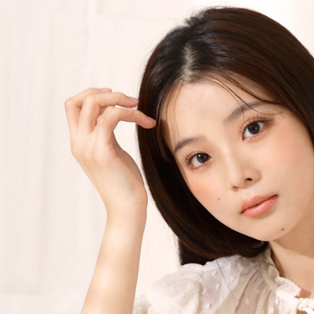
款買賣價
先享後付
每筆NT$1
2.基於同
※ 交易是
資料（包
是否繳費成
免運優惠
用，由本
付客戶支
免運費
3.完整用
【注意事
京站台北店
１．透過由
交易，需
請自備購
求債權轉
免運費
２．關於
https://aft
３．未成
「AFTE
任。
４．使用「
即時審查
結果請求
５．嚴禁
形，恩沛
動。