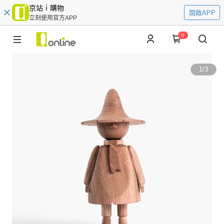
京站ｉ購物
開啟APP
立刻使用官方APP
0
1
/
3