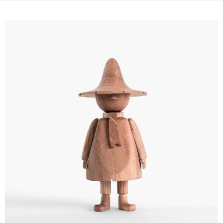
結帳頁面，進行簡訊認證並確認金額後，即可完成結帳。
帳／街口支付／iPASS MONEY」等通路繳費。
２．訂單成立數日內，您將收到繳費通知簡訊。
３．收到繳費通知簡訊後14天內，點擊此簡訊中的連結，可透過四大超商／
【注意事項】
ATM／網路銀行／等多元方式進行付款，方視為交易完成。
1.本服務係由「台灣大哥大股份有限公司」（以下簡稱本公司）所提供，讓
※ 請注意：結帳手續完成當下不需立刻繳費，但若您需要取消訂單，請聯絡
用戶於交易時，得透過本服務購買商品或服務，並由商店將買賣／分期付款
購買商品的店家。未經商家同意取消之訂單仍視為有效，需透過AFTEE先享
買賣價金債權讓與本公司後，依約使用本公司帳單繳交帳款。
後付繳納相關費用。
2.基於同意付款使用「大哥付你分期」之契約關係目的，商店將以您的個人
※ 交易是否成功請以「AFTEE先享後付 」之結帳頁面顯示為準，若有關於
資料（包含姓名、電話或地址）提供予台灣大哥大進項蒐集、處理及利用，
是否繳費成功／繳費後需取消欲退款等相關疑問，請聯繫「AFTEE先享後付
由本公司與您本人進行分期帳單所需資料之確認、核對及更正。
客戶支援中心」
https://netprotections.freshdesk.com/support/home
3.完整用戶服務條款，請詳閱以下連結：
https://oppay.tw/userRule
【注意事項】
１．透過由恩沛科技股份有限公司提供之「AFTEE先享後付」服務完成之交
易，需依本服務之必要範圍內提供個人資料，並將交易相關給付款項請求債
權轉讓予恩沛科技股份有限公司。
２．關於個人資料處理事宜，請瀏覽以下網址：
https://aftee.tw/terms/#terms3
３．未成年的使用者請事先徵得法定代理人或監護人之同意方可使用
「AFTEE先享後付」，若未經同意申辦者引起之損失，本公司不負相關責
任。
４．使用「AFTEE先享後付」時，將依據個別帳號之用戶狀況，依本公司即
時審查核予不同之上限額度；若仍有額度不足之情形，本公司將視審查結果
請求用戶進行身份認證。
５．嚴禁一人註冊多個帳號或使用他人資訊註冊。若發現惡意使用之情形，
恩沛科技股份有限公司將有權停止該用戶之使用額度並採取法律行動。