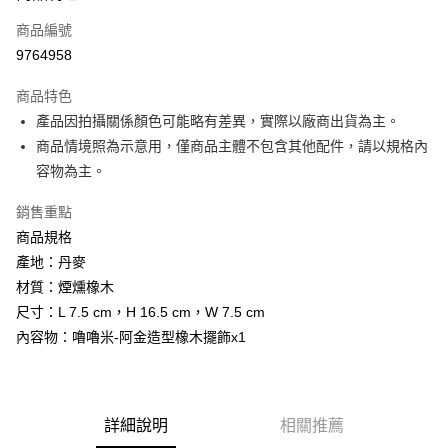
商品編號
街口支付
9764958
悠遊付
商品特色
Google Pay
產品因拍攝關係顏色可能略有差異，實際以廠商出貨為主。
全盈+PAY
商品情境照為示意用，僅商品主體不包含其他配件，請以規格內
容物為主。
大哥付你分期
相關說明
銷售重點
【大哥付你分期使用說明】
商品規格
AFTEE先享後付
1.本服務由台灣大哥大提供，台灣大哥大用戶可立即使用無須另外申請。
產地：丹麥
2.付款方式選擇「大哥付你分期」，訂單成立後會自動跳轉到大哥付的交易
相關說明
流程，驗證手機門號後，選擇欲分期的期數、繳款截止日，確認付款後即完
材質：煙燻橡木
【關於「AFTEE先享後付」】
成交易。
ATM付款
AFTEE先享後付是「在收到商品之後才付款」的支付方式。 讓您購物簡單
尺寸：L 7.5 cm，H 16.5 cm，W 7.5 cm
3.實際核准額度、可分期數及費用金額請依後續交易確認頁面所載為準。
便利好安心！
4.訂單成立30分鐘內，如未前往確認交易或遇審核未通過，訂單將自動取
內容物：嚕嚕米-阿金造型橡木擺飾x1
１．簡單：不需註冊會員、不需綁卡、不需儲值。
運送方式
消。如遇「轉專審核」未通過狀況，表示未達大哥付你分期系統評分，恕無
２．便利：只要手機號碼，簡訊認證，即可結帳。
法說明評估內容。
３．安心：先確認商品／服務後，再付款。
宅配
【繳款方式說明】
1.分期款項不併入電信帳單，「大哥付你分期」於每月結算日後寄送繳費提
每筆NT$100，滿NT$1,000(含以上)免運費
【「AFTEE先享後付」結帳流程】
醒簡訊。
詳細說明
相關推薦
１．於結帳方式選擇「AFTEE先享後付」後，將跳轉至「AFTEE先享後付」
2.透過簡訊連結打開帳單後，可選擇「超商條碼／台灣大直營門市／銀行轉