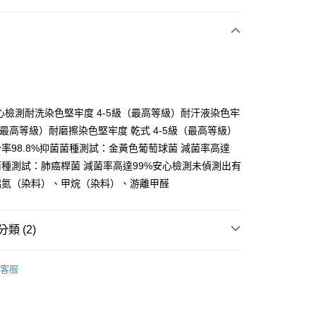
安心檢測耐洗染色堅牢度 4-5級（最高等級）耐汗液染色牢
y
級（最高等級）耐磨擦染色堅牢度 乾式 4-5級（最高等級）
率98.8%抑菌菌種測試：金黃色葡萄球菌 減菌率高達
菌種測試：肺癌桿菌 減菌率高達99%安心檢測未偵測出有
分期
偶氮（染料）、甲烷（染料）、游離甲醛
你分期使用說明】
享後付
由台灣大哥大提供，台灣大哥大用戶可立即使用無須另外申請。
類 (2)
式選擇「大哥付你分期」，訂單成立後會自動跳轉到大哥付的交易
證手機門號後，選擇欲分期的期數、繳款截止日，確認付款後即
FTEE先享後付」】
【襪子】
。
先享後付是「在收到商品之後才付款」的支付方式。 讓您購物簡單
客服
准額度、可分期數及費用金額請依後續交易確認頁面所載為準。
心！
/潮流
AREX SPORT機能壓縮褲
立30分鐘內，如未前往確認交易或遇審核未通過，訂單將自動取
：不需註冊會員、不需綁卡、不需儲值。
「轉專審核」未通過狀況，表示未達大哥付你分期系統評分，恕
：只要手機號碼，簡訊認證，即可結帳。
評估內容。
：先確認商品／服務後，再付款。