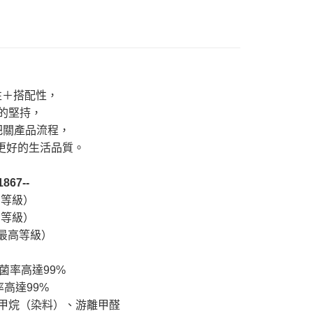
式說明】
ORT-宅配
項不併入電信帳單，「大哥付你分期」於每月結算日後寄送繳費提
EE先享後付」結帳流程】
0，滿NT$699(含以上)免運費
方式選擇「AFTEE先享後付」後，將跳轉至「AFTEE先享後
訊連結打開帳單後，可選擇「超商條碼／台灣大直營門市／銀行轉
頁面，進行簡訊認證並確認金額後，即可完成結帳。
付／iPASS MONEY」等通路繳費。
成立數日內，您將收到繳費通知簡訊。
費通知簡訊後14天內，點擊此簡訊中的連結，可透過四大超商
項】
網路銀行／等多元方式進行付款，方視為交易完成。
係由「台灣大哥大股份有限公司」（以下簡稱本公司）所提供，讓
機能性＋搭配性，
：結帳手續完成當下不需立刻繳費，但若您需要取消訂單，請聯
易時，得透過本服務購買商品或服務，並由商店將買賣／分期付
的店家。未經商家同意取消之訂單仍視為有效，需透過AFTEE
堅持，
金債權讓與本公司後，依約使用本公司帳單繳交帳款。
繳納相關費用。
關產品流程，
意付款使用「大哥付你分期」之契約關係目的，商店將以您的個人
否成功請以「AFTEE先享後付 」之結帳頁面顯示為準，若有關於
含姓名、電話或地址）提供予台灣大哥大進項蒐集、處理及利
功／繳費後需取消欲退款等相關疑問，請聯繫「AFTEE先享後
能有更好的生活品質。
公司與您本人進行分期帳單所需資料之確認、核對及更正。
援中心」
https://netprotections.freshdesk.com/support/home
戶服務條款，請詳閱以下連結：
https://oppay.tw/userRule
67--
項】
恩沛科技股份有限公司提供之「AFTEE先享後付」服務完成之
高等級）
依本服務之必要範圍內提供個人資料，並將交易相關給付款項請
高等級）
讓予恩沛科技股份有限公司。
（最高等級）
個人資料處理事宜，請瀏覽以下網址：
ee.tw/terms/#terms3
年的使用者請事先徵得法定代理人或監護人之同意方可使用
菌率高達99%
E先享後付」，若未經同意申辦者引起之損失，本公司不負相關責
高達99%
AFTEE先享後付」時，將依據個別帳號之用戶狀況，依本公司
甲烷（染料）、游離甲醛
核予不同之上限額度；若仍有額度不足之情形，本公司將視審查