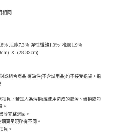
用戶進行身份認證。
一人註冊多個帳號或使用他人資訊註冊。若發現惡意使用之情
用相同
科技股份有限公司將有權停止該用戶之使用額度並採取法律行
％ 尼龍7.3％ 彈性纖維1.3％ 橡膠1.9％
cm) XL(28-32cm)
(
)
封或組合商品
有缺件
不含試用品
均不接受退貨，退
整
(
退換貨，若是人為污損
經使用造成的髒污、破損或勾
貨。
書等完整退回。
於網頁呈現略有不同。
換貨。