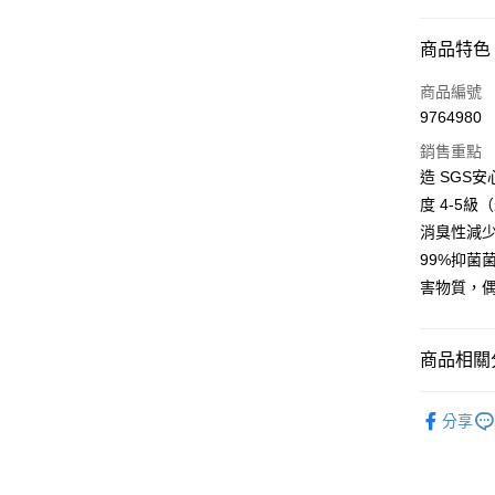
LINE Pay
商品特色
Apple Pay
商品編號
街口支付
9764980
銷售重點
悠遊付
造 SGS
Google Pa
度 4-5
消臭性減少
全盈+PAY
99%抑菌
大哥付你
害物質，
相關說明
【大哥付
AFTEE先
1.本服務
商品相關分
2.付款方
相關說明
流程，驗
【關於「A
飾品/配件
ATM付款
完成交易
AFTEE
分享
3.實際核
便利好安
運動/戶外
4.訂單成
１．簡單
消。如遇
２．便利
運送方式
無法說明
３．安心