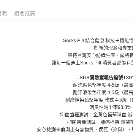
【繳款方
AREX SP
1.分期款
【「AFT
說明
相關推薦
醒簡訊。
每筆NT$8
１．於結帳
2.透過簡
付」結帳
帳／街口支
２．訂單
３．收到繳
【注意事
／ATM／
1.本服務
Socks Pill 結合健康 科技＋
※ 請注意
用戶於交
絡購買商品
創新的理念和專業的
款買賣價
先享後付
堅持台灣安心紡織生產，嚴格把
2.基於同
※ 交易是
資料（包
是否繳費成
讓每一個穿上Socks Pill 消費者都
用，由本
付客戶支
3.完整用
---SGS實驗室報告編號TX918
【注意事
１．透過由
耐洗染色堅牢度 4-5級（最
交易，需
耐汗液染色牢度 4-5級（最
求債權轉
耐磨擦染色堅牢度 乾式 4-5級
２．關於
https://aft
消臭性減少率98.8%
３．未成
抑菌菌種測試：金黃色葡萄球菌 滅
「AFTE
任。
抑菌菌種測試：肺癌桿菌 滅菌率
４．使用「
安心檢測未偵測出有害物質，偶氮（染料）、
即時審查