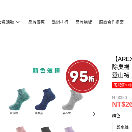
會員活動
品牌優惠
熱銷排行
品牌總覽
廠商合作提案
【AREX
除臭襪
登山襪
宅配滿NT$
NT$380
NT$2
顏色
碧水綠