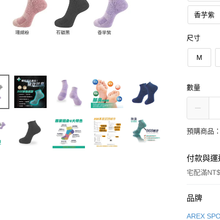
香芋紫
尺寸
M
數量
預購商品：
付款與運
宅配滿NT$
付款方式
品牌
信用卡一
AREX S