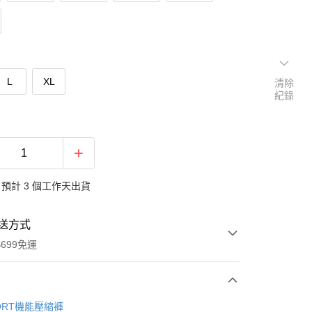
L
XL
清除
紀錄
預計 3 個工作天出貨
送方式
699免運
次付款
PORT機能壓縮褲