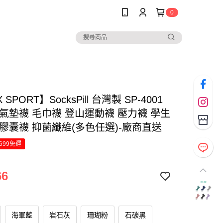
0
 SPORT】SocksPill 台灣製 SP-4001
 氣墊襪 毛巾襪 登山運動襪 壓力襪 學生
 膠囊襪 抑菌纖維(多色任選)-廠商直送
699免運
66
海軍藍
岩石灰
珊瑚粉
石碳黑