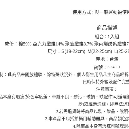
結果請求
５．嚴禁
:
使用方式
與一般運動襪使
形，恩沛
動。
商品描述
: 1
組合
入組
成份：棉59% 亞克力纖維14% 聚酯纖維8.7% 聚丙烯酸系纖維7.8
尺寸：S(19-22cm) M(22-25cm) L(25-28
產地：台灣
SP-4001
貨號：
制：此商品未開放體驗，除特殊狀況外，個人衛生用品凡主商品經拆
貨時保持外箱及配件完
注意事項：
(
)
品本身有瑕疵
染色牢度差、車縫不良、髒污、破損、缺配件
可辦理
)
紗
或經過洗滌，即無法退
2.
若需退貨時將商品包裝、贈品、說明
3.
本產品不包括拍攝用輔助器具，商品顏色
4.
除商品本身有瑕疵可辦理退