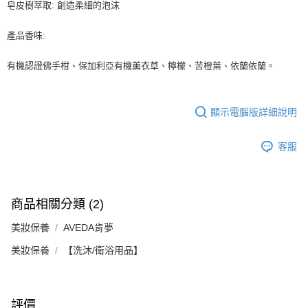
皂皮樹萃取: 創造柔細的泡沫
產品香味:
有機認證佛手柑、保加利亞有機薰衣草、檸檬、苦橙葉、依蘭依蘭。
顯示電腦版詳細說明
客服
商品相關分類 (2)
美妝保養
AVEDA肯夢
美妝保養
【洗沐/衛浴用品】
評價