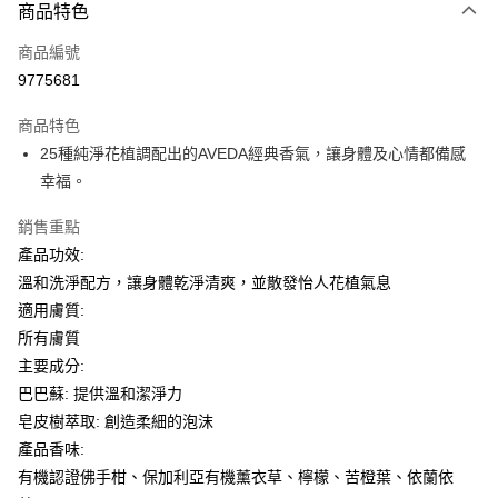
商品特色
Apple Pay
商品編號
街口支付
9775681
悠遊付
商品特色
Google Pay
25種純淨花植調配出的AVEDA經典香氣，讓身體及心情都備感
全盈+PAY
幸福。
大哥付你分期
銷售重點
相關說明
產品功效:
【大哥付你分期使用說明】
溫和洗淨配方，讓身體乾淨清爽，並散發怡人花植氣息
AFTEE先享後付
1.本服務由台灣大哥大提供，台灣大哥大用戶可立即使用無須另外申請。
適用膚質:
2.付款方式選擇「大哥付你分期」，訂單成立後會自動跳轉到大哥付的交易
相關說明
流程，驗證手機門號後，選擇欲分期的期數、繳款截止日，確認付款後即完
所有膚質
【關於「AFTEE先享後付」】
成交易。
ATM付款
AFTEE先享後付是「在收到商品之後才付款」的支付方式。 讓您購物簡單
主要成分:
3.實際核准額度、可分期數及費用金額請依後續交易確認頁面所載為準。
便利好安心！
4.訂單成立30分鐘內，如未前往確認交易或遇審核未通過，訂單將自動取
巴巴蘇: 提供溫和潔淨力
１．簡單：不需註冊會員、不需綁卡、不需儲值。
運送方式
消。如遇「轉專審核」未通過狀況，表示未達大哥付你分期系統評分，恕無
２．便利：只要手機號碼，簡訊認證，即可結帳。
皂皮樹萃取: 創造柔細的泡沫
法說明評估內容。
３．安心：先確認商品／服務後，再付款。
付款後全家取貨
產品香味:
【繳款方式說明】
1.分期款項不併入電信帳單，「大哥付你分期」於每月結算日後寄送繳費提
每筆NT$70，滿NT$899(含以上)免運費
有機認證佛手柑、保加利亞有機薰衣草、檸檬、苦橙葉、依蘭依
【「AFTEE先享後付」結帳流程】
醒簡訊。