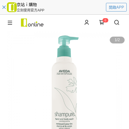
京站ｉ購物
開啟APP
立刻使用官方APP
0
1
/
2