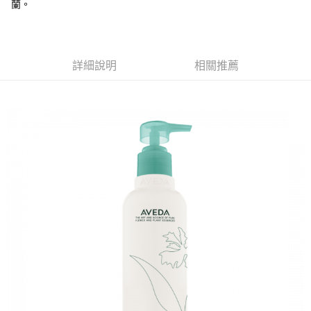
１．於結帳方式選擇「AFTEE先享後付」後，將跳轉至「AFTEE先享後付」
蘭。
2.透過簡訊連結打開帳單後，可選擇「超商條碼／台灣大直營門市／銀行轉
付款後7-11取貨
結帳頁面，進行簡訊認證並確認金額後，即可完成結帳。
帳／街口支付／iPASS MONEY」等通路繳費。
２．訂單成立數日內，您將收到繳費通知簡訊。
每筆NT$70，滿NT$899(含以上)免運費
３．收到繳費通知簡訊後14天內，點擊此簡訊中的連結，可透過四大超商／
【注意事項】
ATM／網路銀行／等多元方式進行付款，方視為交易完成。
宅配
1.本服務係由「台灣大哥大股份有限公司」（以下簡稱本公司）所提供，讓
※ 請注意：結帳手續完成當下不需立刻繳費，但若您需要取消訂單，請聯絡
詳細說明
相關推薦
用戶於交易時，得透過本服務購買商品或服務，並由商店將買賣／分期付款
每筆NT$100，滿NT$1,000(含以上)免運費
購買商品的店家。未經商家同意取消之訂單仍視為有效，需透過AFTEE先享
買賣價金債權讓與本公司後，依約使用本公司帳單繳交帳款。
後付繳納相關費用。
2.基於同意付款使用「大哥付你分期」之契約關係目的，商店將以您的個人
京站台北店客服中心(1F星巴克旁) 即日起不提供京站紙袋，取件時
※ 交易是否成功請以「AFTEE先享後付 」之結帳頁面顯示為準，若有關於
資料（包含姓名、電話或地址）提供予台灣大哥大進項蒐集、處理及利用，
是否繳費成功／繳費後需取消欲退款等相關疑問，請聯繫「AFTEE先享後付
請自備購物袋，若需購買紙袋可現場詢問
由本公司與您本人進行分期帳單所需資料之確認、核對及更正。
客戶支援中心」
https://netprotections.freshdesk.com/support/home
3.完整用戶服務條款，請詳閱以下連結：
https://oppay.tw/userRule
免運費
【注意事項】
１．透過由恩沛科技股份有限公司提供之「AFTEE先享後付」服務完成之交
易，需依本服務之必要範圍內提供個人資料，並將交易相關給付款項請求債
權轉讓予恩沛科技股份有限公司。
２．關於個人資料處理事宜，請瀏覽以下網址：
https://aftee.tw/terms/#terms3
３．未成年的使用者請事先徵得法定代理人或監護人之同意方可使用
「AFTEE先享後付」，若未經同意申辦者引起之損失，本公司不負相關責
任。
４．使用「AFTEE先享後付」時，將依據個別帳號之用戶狀況，依本公司即
時審查核予不同之上限額度；若仍有額度不足之情形，本公司將視審查結果
請求用戶進行身份認證。
５．嚴禁一人註冊多個帳號或使用他人資訊註冊。若發現惡意使用之情形，