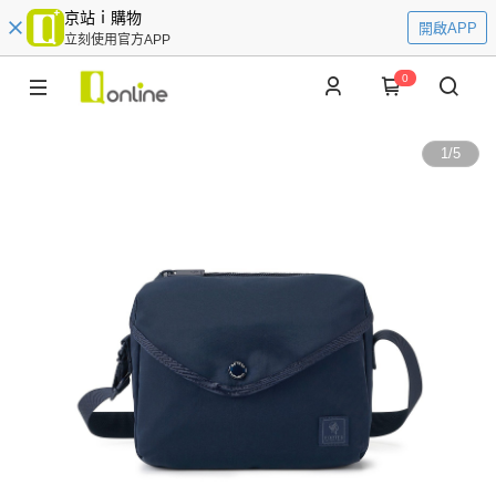
京站ｉ購物
開啟APP
立刻使用官方APP
0
1
/
5