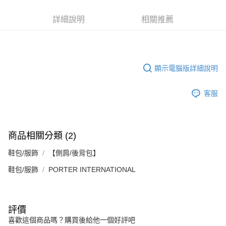
２．訂單成立數日內，您將收到繳費通知簡訊。
每筆NT$70，滿NT$899(含以上)免運費
３．收到繳費通知簡訊後14天內，點擊此簡訊中的連結，可透過四大超商／
【注意事項】
詳細說明
相關推薦
ATM／網路銀行／等多元方式進行付款，方視為交易完成。
宅配
1.本服務係由「台灣大哥大股份有限公司」（以下簡稱本公司）所提供，讓
※ 請注意：結帳手續完成當下不需立刻繳費，但若您需要取消訂單，請聯絡
用戶於交易時，得透過本服務購買商品或服務，並由商店將買賣／分期付款
每筆NT$100，滿NT$1,000(含以上)免運費
購買商品的店家。未經商家同意取消之訂單仍視為有效，需透過AFTEE先享
買賣價金債權讓與本公司後，依約使用本公司帳單繳交帳款。
後付繳納相關費用。
2.基於同意付款使用「大哥付你分期」之契約關係目的，商店將以您的個人
京站台北店客服中心(1F星巴克旁) 即日起不提供京站紙袋，取件時
※ 交易是否成功請以「AFTEE先享後付 」之結帳頁面顯示為準，若有關於
資料（包含姓名、電話或地址）提供予台灣大哥大進項蒐集、處理及利用，
是否繳費成功／繳費後需取消欲退款等相關疑問，請聯繫「AFTEE先享後付
顯示電腦版詳細說明
請自備購物袋，若需購買紙袋可現場詢問
由本公司與您本人進行分期帳單所需資料之確認、核對及更正。
客戶支援中心」
https://netprotections.freshdesk.com/support/home
3.完整用戶服務條款，請詳閱以下連結：
https://oppay.tw/userRule
免運費
客服
【注意事項】
１．透過由恩沛科技股份有限公司提供之「AFTEE先享後付」服務完成之交
易，需依本服務之必要範圍內提供個人資料，並將交易相關給付款項請求債
權轉讓予恩沛科技股份有限公司。
２．關於個人資料處理事宜，請瀏覽以下網址：
商品相關分類 (2)
https://aftee.tw/terms/#terms3
３．未成年的使用者請事先徵得法定代理人或監護人之同意方可使用
鞋包/服飾
【側肩/後背包】
「AFTEE先享後付」，若未經同意申辦者引起之損失，本公司不負相關責
任。
鞋包/服飾
PORTER INTERNATIONAL
４．使用「AFTEE先享後付」時，將依據個別帳號之用戶狀況，依本公司即
時審查核予不同之上限額度；若仍有額度不足之情形，本公司將視審查結果
請求用戶進行身份認證。
５．嚴禁一人註冊多個帳號或使用他人資訊註冊。若發現惡意使用之情形，
評價
恩沛科技股份有限公司將有權停止該用戶之使用額度並採取法律行動。
喜歡這個商品嗎？購買後給他一個好評吧