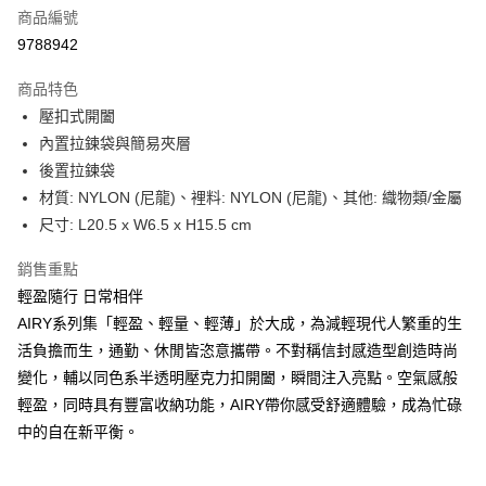
商品編號
街口支付
9788942
悠遊付
商品特色
Google Pay
壓扣式開闔
全盈+PAY
內置拉鍊袋與簡易夾層
後置拉鍊袋
大哥付你分期
材質: NYLON (尼龍)、裡料: NYLON (尼龍)、其他: 織物類/金屬
相關說明
尺寸: L20.5 x W6.5 x H15.5 cm
【大哥付你分期使用說明】
AFTEE先享後付
1.本服務由台灣大哥大提供，台灣大哥大用戶可立即使用無須另外申請。
銷售重點
2.付款方式選擇「大哥付你分期」，訂單成立後會自動跳轉到大哥付的交易
相關說明
流程，驗證手機門號後，選擇欲分期的期數、繳款截止日，確認付款後即完
輕盈隨行 日常相伴
【關於「AFTEE先享後付」】
成交易。
ATM付款
AFTEE先享後付是「在收到商品之後才付款」的支付方式。 讓您購物簡單
AIRY系列集「輕盈、輕量、輕薄」於大成，為減輕現代人繁重的生
3.實際核准額度、可分期數及費用金額請依後續交易確認頁面所載為準。
便利好安心！
4.訂單成立30分鐘內，如未前往確認交易或遇審核未通過，訂單將自動取
活負擔而生，通勤、休閒皆恣意攜帶。不對稱信封感造型創造時尚
１．簡單：不需註冊會員、不需綁卡、不需儲值。
運送方式
消。如遇「轉專審核」未通過狀況，表示未達大哥付你分期系統評分，恕無
２．便利：只要手機號碼，簡訊認證，即可結帳。
變化，輔以同色系半透明壓克力扣開闔，瞬間注入亮點。空氣感般
法說明評估內容。
３．安心：先確認商品／服務後，再付款。
付款後全家取貨
輕盈，同時具有豐富收納功能，AIRY帶你感受舒適體驗，成為忙碌
【繳款方式說明】
1.分期款項不併入電信帳單，「大哥付你分期」於每月結算日後寄送繳費提
每筆NT$70，滿NT$899(含以上)免運費
中的自在新平衡。
【「AFTEE先享後付」結帳流程】
醒簡訊。
１．於結帳方式選擇「AFTEE先享後付」後，將跳轉至「AFTEE先享後付」
2.透過簡訊連結打開帳單後，可選擇「超商條碼／台灣大直營門市／銀行轉
付款後7-11取貨
結帳頁面，進行簡訊認證並確認金額後，即可完成結帳。
帳／街口支付／iPASS MONEY」等通路繳費。