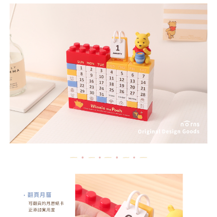
每筆NT$70，滿NT$899(含以上)免運費
３．收到繳費通知簡訊後14天內，點擊此簡訊中的連結，可透過四大超商／
【注意事項】
ATM／網路銀行／等多元方式進行付款，方視為交易完成。
宅配
1.本服務係由「台灣大哥大股份有限公司」（以下簡稱本公司）所提供，讓
※ 請注意：結帳手續完成當下不需立刻繳費，但若您需要取消訂單，請聯絡
用戶於交易時，得透過本服務購買商品或服務，並由商店將買賣／分期付款
每筆NT$100，滿NT$1,000(含以上)免運費
購買商品的店家。未經商家同意取消之訂單仍視為有效，需透過AFTEE先享
買賣價金債權讓與本公司後，依約使用本公司帳單繳交帳款。
後付繳納相關費用。
2.基於同意付款使用「大哥付你分期」之契約關係目的，商店將以您的個人
京站台北店客服中心(1F星巴克旁) 即日起不提供京站紙袋，取件時
※ 交易是否成功請以「AFTEE先享後付 」之結帳頁面顯示為準，若有關於
資料（包含姓名、電話或地址）提供予台灣大哥大進項蒐集、處理及利用，
是否繳費成功／繳費後需取消欲退款等相關疑問，請聯繫「AFTEE先享後付
請自備購物袋，若需購買紙袋可現場詢問
由本公司與您本人進行分期帳單所需資料之確認、核對及更正。
客戶支援中心」
https://netprotections.freshdesk.com/support/home
3.完整用戶服務條款，請詳閱以下連結：
https://oppay.tw/userRule
免運費
【注意事項】
１．透過由恩沛科技股份有限公司提供之「AFTEE先享後付」服務完成之交
易，需依本服務之必要範圍內提供個人資料，並將交易相關給付款項請求債
權轉讓予恩沛科技股份有限公司。
２．關於個人資料處理事宜，請瀏覽以下網址：
https://aftee.tw/terms/#terms3
３．未成年的使用者請事先徵得法定代理人或監護人之同意方可使用
「AFTEE先享後付」，若未經同意申辦者引起之損失，本公司不負相關責
任。
４．使用「AFTEE先享後付」時，將依據個別帳號之用戶狀況，依本公司即
時審查核予不同之上限額度；若仍有額度不足之情形，本公司將視審查結果
請求用戶進行身份認證。
５．嚴禁一人註冊多個帳號或使用他人資訊註冊。若發現惡意使用之情形，
恩沛科技股份有限公司將有權停止該用戶之使用額度並採取法律行動。