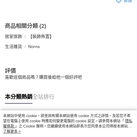
客服
商品相關分類 (2)
居家傢飾
【裝飾佈置】
生活雜貨
Norns
評價
喜歡這個商品嗎？購買後給他一個好評吧
本分類熱銷
全站排行
本網站中使用 cookie，欲查詢有關本網站使用 cookie 方式之詳情，及若您不希
熱門標籤
望在電腦上使用 cookie 時應如何變更電腦的 cookie 設定，請參閱本網站「
隱私
權條款
」之 Cookie 聲明。您繼續使用本網站即表示您同意本公司得按本網站使
用條款之 Cookie 聲明使用 cookie。
了解更多 >