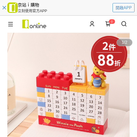
京站ｉ購物
開啟APP
立刻使用官方APP
0
1
/
2