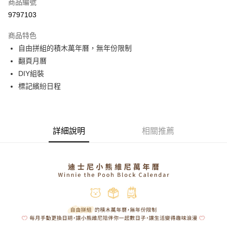
商品編號
街口支付
9797103
悠遊付
商品特色
Google Pay
自由拼組的積木萬年曆，無年份限制
全盈+PAY
翻頁月曆
DIY組裝
大哥付你分期
標記繽紛日程
相關說明
【大哥付你分期使用說明】
AFTEE先享後付
1.本服務由台灣大哥大提供，台灣大哥大用戶可立即使用無須另外申請。
2.付款方式選擇「大哥付你分期」，訂單成立後會自動跳轉到大哥付的交易
相關說明
流程，驗證手機門號後，選擇欲分期的期數、繳款截止日，確認付款後即完
詳細說明
相關推薦
【關於「AFTEE先享後付」】
成交易。
ATM付款
AFTEE先享後付是「在收到商品之後才付款」的支付方式。 讓您購物簡單
3.實際核准額度、可分期數及費用金額請依後續交易確認頁面所載為準。
便利好安心！
4.訂單成立30分鐘內，如未前往確認交易或遇審核未通過，訂單將自動取
１．簡單：不需註冊會員、不需綁卡、不需儲值。
運送方式
消。如遇「轉專審核」未通過狀況，表示未達大哥付你分期系統評分，恕無
２．便利：只要手機號碼，簡訊認證，即可結帳。
法說明評估內容。
３．安心：先確認商品／服務後，再付款。
付款後全家取貨
【繳款方式說明】
1.分期款項不併入電信帳單，「大哥付你分期」於每月結算日後寄送繳費提
每筆NT$70，滿NT$899(含以上)免運費
【「AFTEE先享後付」結帳流程】
醒簡訊。
１．於結帳方式選擇「AFTEE先享後付」後，將跳轉至「AFTEE先享後付」
2.透過簡訊連結打開帳單後，可選擇「超商條碼／台灣大直營門市／銀行轉
付款後7-11取貨
結帳頁面，進行簡訊認證並確認金額後，即可完成結帳。
帳／街口支付／iPASS MONEY」等通路繳費。
２．訂單成立數日內，您將收到繳費通知簡訊。