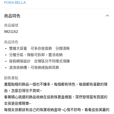
PORA BELLA
LINE Pay
商品特色
Apple Pay
商品編號
街口支付
9821152
悠遊付
商品特色
Google Pay
雙層大容量 可多存放首飾 分類清晰
全盈+PAY
分層分區，隔板可拆卸，靈活收納
掛鈎網袋設計 合理區分不同樣式項鍊
大哥付你分期
波浪收納槽，可收納戒指與耳飾
相關說明
【大哥付你分期使用說明】
銷售重點
AFTEE先享後付
1.本服務由台灣大哥大提供，台灣大哥大用戶可立即使用無須另外申請。
畫龍點睛的飾品一個也不嫌多，每個都有特色，每個都有喜歡的理
2.付款方式選擇「大哥付你分期」，訂單成立後會自動跳轉到大哥付的交易
相關說明
流程，驗證手機門號後，選擇欲分期的期數、繳款截止日，確認付款後即完
由，怎麼忍得住不買呢~
【關於「AFTEE先享後付」】
成交易。
ATM付款
AFTEE先享後付是「在收到商品之後才付款」的支付方式。 讓您購物簡單
看著精心挑選的飾品收納在這款珠寶盒裡面，突然發現當有質感的
3.實際核准額度、可分期數及費用金額請依後續交易確認頁面所載為準。
便利好安心！
4.訂單成立30分鐘內，如未前往確認交易或遇審核未通過，訂單將自動取
女孩是這樣簡單~
１．簡單：不需註冊會員、不需綁卡、不需儲值。
運送方式
消。如遇「轉專審核」未通過狀況，表示未達大哥付你分期系統評分，恕無
２．便利：只要手機號碼，簡訊認證，即可結帳。
每個女孩都該有自己的珠寶收納盒呀~心情不好時，看看這些美麗的
法說明評估內容。
３．安心：先確認商品／服務後，再付款。