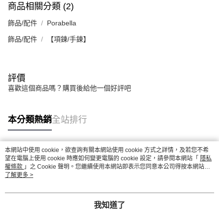
商品相關分類 (2)
飾品/配件
Porabella
飾品/配件
【項鍊/手鍊】
評價
喜歡這個商品嗎？購買後給他一個好評吧
本分類熱銷
全站排行
本網站中使用 cookie，欲查詢有關本網站使用 cookie 方式之詳情，及若您不希
熱門標籤
望在電腦上使用 cookie 時應如何變更電腦的 cookie 設定，請參閱本網站「
隱私
權條款
」之 Cookie 聲明。您繼續使用本網站即表示您同意本公司得按本網站使
用條款之 Cookie 聲明使用 cookie。
了解更多 >
我知道了