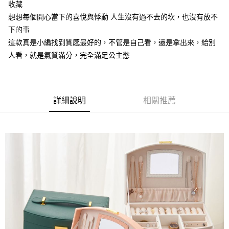
付款後全家取貨
收藏
【繳款方式說明】
1.分期款項不併入電信帳單，「大哥付你分期」於每月結算日後寄送繳費提
每筆NT$70，滿NT$899(含以上)免運費
想想每個開心當下的喜悅與悸動 人生沒有過不去的坎，也沒有放不
【「AFTEE先享後付」結帳流程】
醒簡訊。
１．於結帳方式選擇「AFTEE先享後付」後，將跳轉至「AFTEE先享後付」
下的事
2.透過簡訊連結打開帳單後，可選擇「超商條碼／台灣大直營門市／銀行轉
付款後7-11取貨
結帳頁面，進行簡訊認證並確認金額後，即可完成結帳。
帳／街口支付／iPASS MONEY」等通路繳費。
這款真是小編找到質感最好的，不管是自己看，還是拿出來，給別
２．訂單成立數日內，您將收到繳費通知簡訊。
每筆NT$70，滿NT$899(含以上)免運費
人看，就是氣質滿分，完全滿足公主慾
３．收到繳費通知簡訊後14天內，點擊此簡訊中的連結，可透過四大超商／
【注意事項】
ATM／網路銀行／等多元方式進行付款，方視為交易完成。
宅配
1.本服務係由「台灣大哥大股份有限公司」（以下簡稱本公司）所提供，讓
※ 請注意：結帳手續完成當下不需立刻繳費，但若您需要取消訂單，請聯絡
用戶於交易時，得透過本服務購買商品或服務，並由商店將買賣／分期付款
每筆NT$100，滿NT$1,000(含以上)免運費
購買商品的店家。未經商家同意取消之訂單仍視為有效，需透過AFTEE先享
買賣價金債權讓與本公司後，依約使用本公司帳單繳交帳款。
後付繳納相關費用。
2.基於同意付款使用「大哥付你分期」之契約關係目的，商店將以您的個人
詳細說明
相關推薦
免運優惠
※ 交易是否成功請以「AFTEE先享後付 」之結帳頁面顯示為準，若有關於
資料（包含姓名、電話或地址）提供予台灣大哥大進項蒐集、處理及利用，
是否繳費成功／繳費後需取消欲退款等相關疑問，請聯繫「AFTEE先享後付
免運費
由本公司與您本人進行分期帳單所需資料之確認、核對及更正。
客戶支援中心」
https://netprotections.freshdesk.com/support/home
3.完整用戶服務條款，請詳閱以下連結：
https://oppay.tw/userRule
京站台北店客服中心(1F星巴克旁) 即日起不提供京站紙袋，取件時
【注意事項】
請自備購物袋，若需購買紙袋可現場詢問
１．透過由恩沛科技股份有限公司提供之「AFTEE先享後付」服務完成之交
易，需依本服務之必要範圍內提供個人資料，並將交易相關給付款項請求債
免運費
權轉讓予恩沛科技股份有限公司。
２．關於個人資料處理事宜，請瀏覽以下網址：
https://aftee.tw/terms/#terms3
３．未成年的使用者請事先徵得法定代理人或監護人之同意方可使用
「AFTEE先享後付」，若未經同意申辦者引起之損失，本公司不負相關責
任。
４．使用「AFTEE先享後付」時，將依據個別帳號之用戶狀況，依本公司即