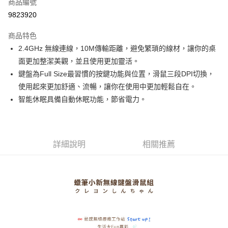
商品編號
街口支付
9823920
悠遊付
商品特色
Google Pay
2.4GHz 無線連線，10M傳輸距離，避免繁瑣的線材，讓你的桌
全盈+PAY
面更加整潔美觀，並且使用更加靈活。
鍵盤為Full Size最習慣的按鍵功能與位置，滑鼠三段DPI切換，
大哥付你分期
使用起來更加舒適、流暢，讓你在使用中更加輕鬆自在。
相關說明
智能休眠具備自動休眠功能，節省電力。
【大哥付你分期使用說明】
AFTEE先享後付
1.本服務由台灣大哥大提供，台灣大哥大用戶可立即使用無須另外申請。
2.付款方式選擇「大哥付你分期」，訂單成立後會自動跳轉到大哥付的交易
相關說明
流程，驗證手機門號後，選擇欲分期的期數、繳款截止日，確認付款後即完
【關於「AFTEE先享後付」】
成交易。
ATM付款
AFTEE先享後付是「在收到商品之後才付款」的支付方式。 讓您購物簡單
詳細說明
相關推薦
3.實際核准額度、可分期數及費用金額請依後續交易確認頁面所載為準。
便利好安心！
4.訂單成立30分鐘內，如未前往確認交易或遇審核未通過，訂單將自動取
１．簡單：不需註冊會員、不需綁卡、不需儲值。
運送方式
消。如遇「轉專審核」未通過狀況，表示未達大哥付你分期系統評分，恕無
２．便利：只要手機號碼，簡訊認證，即可結帳。
法說明評估內容。
３．安心：先確認商品／服務後，再付款。
宅配
【繳款方式說明】
1.分期款項不併入電信帳單，「大哥付你分期」於每月結算日後寄送繳費提
每筆NT$100，滿NT$1,200(含以上)免運費
【「AFTEE先享後付」結帳流程】
醒簡訊。
１．於結帳方式選擇「AFTEE先享後付」後，將跳轉至「AFTEE先享後付」
2.透過簡訊連結打開帳單後，可選擇「超商條碼／台灣大直營門市／銀行轉
京站台北店客服中心(1F星巴克旁) 即日起不提供京站紙袋，取件時
結帳頁面，進行簡訊認證並確認金額後，即可完成結帳。
帳／街口支付／iPASS MONEY」等通路繳費。
２．訂單成立數日內，您將收到繳費通知簡訊。