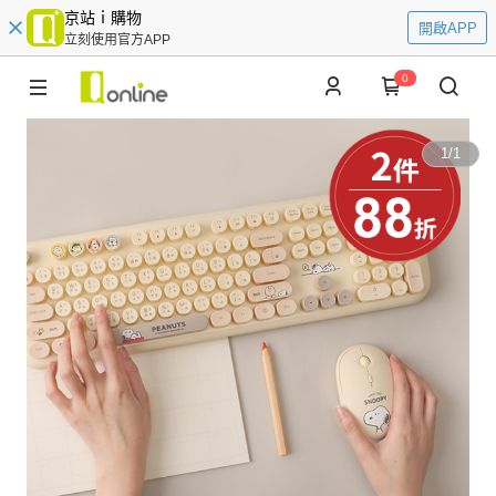
京站ｉ購物
開啟APP
立刻使用官方APP
0
1
/
1