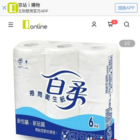
京站ｉ購物
開啟APP
立刻使用官方APP
0
1
/
2