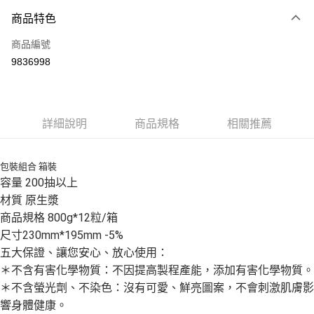
商品特色
Apple Pay
商品編號
街口支付
9836998
悠遊付
Google Pay
全盈+PAY
詳細說明
商品規格
相關推薦
大哥付你分期
相關說明
包裝組合 箱裝
容量 200抽以上
【大哥付你分期使用說明】
AFTEE先享後付
1.本服務由台灣大哥大提供，台灣大哥大用戶可立即使用無須另外申請。
材質 原生漿
2.付款方式選擇「大哥付你分期」，訂單成立後會自動跳轉到大哥付的交易
相關說明
商品規格 800g*12粒/箱
流程，驗證手機門號後，選擇欲分期的期數、繳款截止日，確認付款後即完
【關於「AFTEE先享後付」】
成交易。
尺寸230mm*195mm -5%
ATM付款
AFTEE先享後付是「在收到商品之後才付款」的支付方式。 讓您購物簡單
3.實際核准額度、可分期數及費用金額請依後續交易確認頁面所載為準。
便利好安心！
五大保證、讓您安心、放心使用：
4.訂單成立30分鐘內，如未前往確認交易或遇審核未通過，訂單將自動取
１．簡單：不需註冊會員、不需綁卡、不需儲值。
＊不含有害化學物質：不因提高製程產能，添加有害化學物質。
運送方式
消。如遇「轉專審核」未通過狀況，表示未達大哥付你分期系統評分，恕無
２．便利：只要手機號碼，簡訊認證，即可結帳。
法說明評估內容。
＊不含螢光劑、不染色：沒有可愛、鮮亮圖案，不會刺激肌膚影
３．安心：先確認商品／服務後，再付款。
免運優惠
【繳款方式說明】
響身體健康。
1.分期款項不併入電信帳單，「大哥付你分期」於每月結算日後寄送繳費提
免運費
【「AFTEE先享後付」結帳流程】