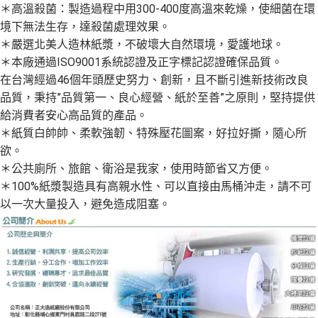
醒簡訊。
＊高溫殺菌：製造過程中用300-400度高溫來乾燥，使細菌在環
１．於結帳方式選擇「AFTEE先享後付」後，將跳轉至「AFTEE先享後付」
2.透過簡訊連結打開帳單後，可選擇「超商條碼／台灣大直營門市／銀行轉
境下無法生存，達殺菌處理效果。
結帳頁面，進行簡訊認證並確認金額後，即可完成結帳。
帳／街口支付／iPASS MONEY」等通路繳費。
２．訂單成立數日內，您將收到繳費通知簡訊。
＊嚴選北美人造林紙漿，不破壞大自然環境，愛護地球。
３．收到繳費通知簡訊後14天內，點擊此簡訊中的連結，可透過四大超商／
【注意事項】
＊本廠通過ISO9001系統認證及正字標記認證確保品質。
ATM／網路銀行／等多元方式進行付款，方視為交易完成。
1.本服務係由「台灣大哥大股份有限公司」（以下簡稱本公司）所提供，讓
※ 請注意：結帳手續完成當下不需立刻繳費，但若您需要取消訂單，請聯絡
在台灣經過46個年頭歷史努力、創新，且不斷引進新技術改良
用戶於交易時，得透過本服務購買商品或服務，並由商店將買賣／分期付款
購買商品的店家。未經商家同意取消之訂單仍視為有效，需透過AFTEE先享
品質，秉持”品質第一、良心經營、紙於至善”之原則，堅持提供
買賣價金債權讓與本公司後，依約使用本公司帳單繳交帳款。
後付繳納相關費用。
2.基於同意付款使用「大哥付你分期」之契約關係目的，商店將以您的個人
給消費者安心高品質的產品。
※ 交易是否成功請以「AFTEE先享後付 」之結帳頁面顯示為準，若有關於
資料（包含姓名、電話或地址）提供予台灣大哥大進項蒐集、處理及利用，
是否繳費成功／繳費後需取消欲退款等相關疑問，請聯繫「AFTEE先享後付
＊紙質白帥帥、柔軟強韌、特殊壓花圖案，好拉好撕，隨心所
由本公司與您本人進行分期帳單所需資料之確認、核對及更正。
客戶支援中心」
https://netprotections.freshdesk.com/support/home
3.完整用戶服務條款，請詳閱以下連結：
https://oppay.tw/userRule
欲。
【注意事項】
＊公共廁所、旅館、衛浴是我家，使用時節省又方便。
１．透過由恩沛科技股份有限公司提供之「AFTEE先享後付」服務完成之交
＊100%紙漿製造具有高親水性、可以直接由馬桶沖走，請不可
易，需依本服務之必要範圍內提供個人資料，並將交易相關給付款項請求債
以一次大量投入，避免造成阻塞。
權轉讓予恩沛科技股份有限公司。
２．關於個人資料處理事宜，請瀏覽以下網址：
https://aftee.tw/terms/#terms3
３．未成年的使用者請事先徵得法定代理人或監護人之同意方可使用
「AFTEE先享後付」，若未經同意申辦者引起之損失，本公司不負相關責
任。
４．使用「AFTEE先享後付」時，將依據個別帳號之用戶狀況，依本公司即
時審查核予不同之上限額度；若仍有額度不足之情形，本公司將視審查結果
請求用戶進行身份認證。