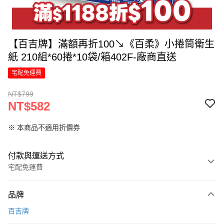
【百吉牌】滿額再折100↘《百柔》小捲筒衛生
紙 210組*60捲*10袋/箱402F-廠商直送
宅配免運費
NT$799
NT$582
※ 本商品不適用折價券
付款與運送方式
宅配免運費
付款方式
品牌
信用卡一次付款
百吉牌
LINE Pay