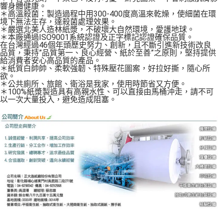
醒簡訊。
響身體健康。
１．於結帳方式選擇「AFTEE先享後付」後，將跳轉至「AFTEE先享後付」
＊高溫殺菌：製造過程中用300-400度高溫來乾燥，使細菌在環
2.透過簡訊連結打開帳單後，可選擇「超商條碼／台灣大直營門市／銀行轉
結帳頁面，進行簡訊認證並確認金額後，即可完成結帳。
境下無法生存，達殺菌處理效果。
帳／街口支付／iPASS MONEY」等通路繳費。
２．訂單成立數日內，您將收到繳費通知簡訊。
＊嚴選北美人造林紙漿，不破壞大自然環境，愛護地球。
３．收到繳費通知簡訊後14天內，點擊此簡訊中的連結，可透過四大超商／
＊本廠通過ISO9001系統認證及正字標記認證確保品質。
【注意事項】
ATM／網路銀行／等多元方式進行付款，方視為交易完成。
在台灣經過46個年頭歷史努力、創新，且不斷引進新技術改良
1.本服務係由「台灣大哥大股份有限公司」（以下簡稱本公司）所提供，讓
品質，秉持”品質第一、良心經營、紙於至善”之原則，堅持提供
※ 請注意：結帳手續完成當下不需立刻繳費，但若您需要取消訂單，請聯絡
用戶於交易時，得透過本服務購買商品或服務，並由商店將買賣／分期付款
給消費者安心高品質的產品。
購買商品的店家。未經商家同意取消之訂單仍視為有效，需透過AFTEE先享
買賣價金債權讓與本公司後，依約使用本公司帳單繳交帳款。
＊紙質白帥帥、柔軟強韌、特殊壓花圖案，好拉好撕，隨心所
後付繳納相關費用。
2.基於同意付款使用「大哥付你分期」之契約關係目的，商店將以您的個人
欲。
※ 交易是否成功請以「AFTEE先享後付 」之結帳頁面顯示為準，若有關於
＊公共廁所、旅館、衛浴是我家，使用時節省又方便。
資料（包含姓名、電話或地址）提供予台灣大哥大進項蒐集、處理及利用，
是否繳費成功／繳費後需取消欲退款等相關疑問，請聯繫「AFTEE先享後付
＊100%紙漿製造具有高親水性、可以直接由馬桶沖走，請不可
由本公司與您本人進行分期帳單所需資料之確認、核對及更正。
客戶支援中心」
https://netprotections.freshdesk.com/support/home
以一次大量投入，避免造成阻塞。
3.完整用戶服務條款，請詳閱以下連結：
https://oppay.tw/userRule
【注意事項】
１．透過由恩沛科技股份有限公司提供之「AFTEE先享後付」服務完成之交
易，需依本服務之必要範圍內提供個人資料，並將交易相關給付款項請求債
權轉讓予恩沛科技股份有限公司。
２．關於個人資料處理事宜，請瀏覽以下網址：
https://aftee.tw/terms/#terms3
３．未成年的使用者請事先徵得法定代理人或監護人之同意方可使用
「AFTEE先享後付」，若未經同意申辦者引起之損失，本公司不負相關責
任。
４．使用「AFTEE先享後付」時，將依據個別帳號之用戶狀況，依本公司即
時審查核予不同之上限額度；若仍有額度不足之情形，本公司將視審查結果
請求用戶進行身份認證。