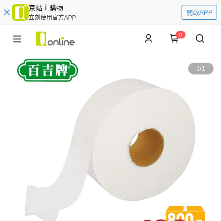
京站ｉ購物
開啟APP
立刻使用官方APP
0
1
/
1