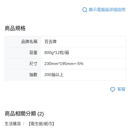
５．嚴禁一人註冊多個帳號或使用他人資訊註冊。若發現惡意使用之情形，
恩沛科技股份有限公司將有權停止該用戶之使用額度並採取法律行動。
顯示電腦版詳細說明
商品規格
品牌名稱
百吉牌
容量
800g*12粒/箱
尺寸
230mm*195mm+-5%
抽數
200抽以上
客服
商品相關分類 (2)
生活雜貨
【衛生紙/紙巾】