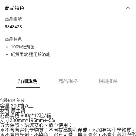
商品特色
Apple Pay
商品編號
街口支付
9848425
悠遊付
商品特色
Google Pay
100%紙漿製
全盈+PAY
紙質柔軟.適用於浴廁
大哥付你分期
相關說明
【大哥付你分期使用說明】
詳細說明
商品規格
相關推薦
AFTEE先享後付
1.本服務由台灣大哥大提供，台灣大哥大用戶可立即使用無須另外申請。
2.付款方式選擇「大哥付你分期」，訂單成立後會自動跳轉到大哥付的交易
相關說明
流程，驗證手機門號後，選擇欲分期的期數、繳款截止日，確認付款後即完
【關於「AFTEE先享後付」】
包裝組合 箱裝
成交易。
ATM付款
AFTEE先享後付是「在收到商品之後才付款」的支付方式。 讓您購物簡單
容量 200抽以上
3.實際核准額度、可分期數及費用金額請依後續交易確認頁面所載為準。
便利好安心！
材質 原生漿
4.訂單成立30分鐘內，如未前往確認交易或遇審核未通過，訂單將自動取
１．簡單：不需註冊會員、不需綁卡、不需儲值。
商品規格 800g*12粒/箱
運送方式
消。如遇「轉專審核」未通過狀況，表示未達大哥付你分期系統評分，恕無
２．便利：只要手機號碼，簡訊認證，即可結帳。
尺寸230mm*195mm+-5%
法說明評估內容。
五大保證、讓您安心、放心使用：
３．安心：先確認商品／服務後，再付款。
免運優惠
【繳款方式說明】
＊不含有害化學物質：不因提高製程產能，添加有害化學物質。
1.分期款項不併入電信帳單，「大哥付你分期」於每月結算日後寄送繳費提
＊不含螢光劑、不染色：沒有可愛、鮮亮圖案，不會刺激肌膚影
免運費
【「AFTEE先享後付」結帳流程】