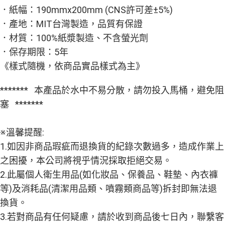
醒簡訊。
．紙幅：190mmx200mm (CNS許可差±5%)
１．於結帳方式選擇「AFTEE先享後付」後，將跳轉至「AFTEE先享後付」
2.透過簡訊連結打開帳單後，可選擇「超商條碼／台灣大直營門市／銀行轉
結帳頁面，進行簡訊認證並確認金額後，即可完成結帳。
．產地：MIT台灣製造，品質有保證
帳／街口支付／iPASS MONEY」等通路繳費。
２．訂單成立數日內，您將收到繳費通知簡訊。
３．收到繳費通知簡訊後14天內，點擊此簡訊中的連結，可透過四大超商／
．材質：100%紙漿製造、不含螢光劑
【注意事項】
ATM／網路銀行／等多元方式進行付款，方視為交易完成。
1.本服務係由「台灣大哥大股份有限公司」（以下簡稱本公司）所提供，讓
．保存期限：5年
※ 請注意：結帳手續完成當下不需立刻繳費，但若您需要取消訂單，請聯絡
用戶於交易時，得透過本服務購買商品或服務，並由商店將買賣／分期付款
購買商品的店家。未經商家同意取消之訂單仍視為有效，需透過AFTEE先享
《樣式隨機，依商品實品樣式為主》
買賣價金債權讓與本公司後，依約使用本公司帳單繳交帳款。
後付繳納相關費用。
2.基於同意付款使用「大哥付你分期」之契約關係目的，商店將以您的個人
※ 交易是否成功請以「AFTEE先享後付 」之結帳頁面顯示為準，若有關於
資料（包含姓名、電話或地址）提供予台灣大哥大進項蒐集、處理及利用，
******* 本產品於水中不易分散，請勿投入馬桶，避免阻
是否繳費成功／繳費後需取消欲退款等相關疑問，請聯繫「AFTEE先享後付
由本公司與您本人進行分期帳單所需資料之確認、核對及更正。
客戶支援中心」
https://netprotections.freshdesk.com/support/home
塞 *******
3.完整用戶服務條款，請詳閱以下連結：
https://oppay.tw/userRule
【注意事項】
１．透過由恩沛科技股份有限公司提供之「AFTEE先享後付」服務完成之交
※溫馨提醒:
易，需依本服務之必要範圍內提供個人資料，並將交易相關給付款項請求債
權轉讓予恩沛科技股份有限公司。
1.如因非商品瑕疵而退換貨的紀錄次數過多，造成作業上
２．關於個人資料處理事宜，請瀏覽以下網址：
之困擾，本公司將視乎情況採取拒絕交易。
https://aftee.tw/terms/#terms3
３．未成年的使用者請事先徵得法定代理人或監護人之同意方可使用
2.此屬個人衛生用品(如化妝品、保養品、鞋墊、內衣褲
「AFTEE先享後付」，若未經同意申辦者引起之損失，本公司不負相關責
等)及消耗品(清潔用品類、噴霧類商品等)拆封即無法退
任。
４．使用「AFTEE先享後付」時，將依據個別帳號之用戶狀況，依本公司即
換貨。
時審查核予不同之上限額度；若仍有額度不足之情形，本公司將視審查結果
3.若對商品有任何疑慮，請於收到商品後七日內，聯繫客
請求用戶進行身份認證。