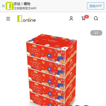
京站ｉ購物
開啟APP
立刻使用官方APP
0
1
/
1