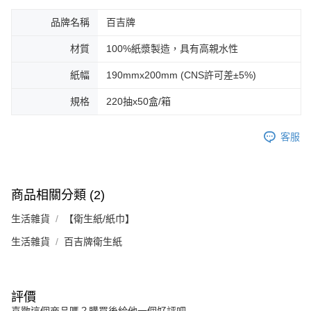
品牌名稱
百吉牌
材質
100%紙漿製造，具有高親水性
紙幅
190mmx200mm (CNS許可差±5%)
規格
220抽x50盒/箱
客服
商品相關分類 (2)
生活雜貨
【衛生紙/紙巾】
生活雜貨
百吉牌衛生紙
評價