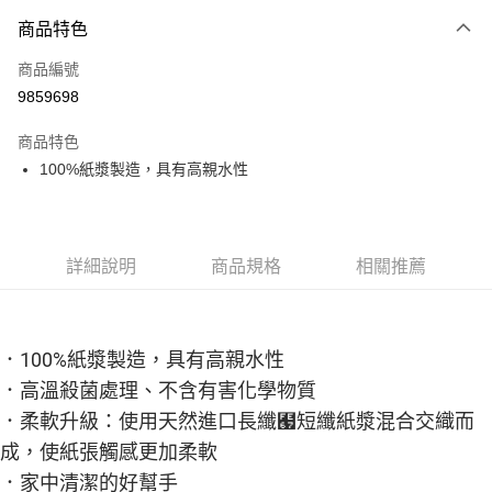
商品特色
Apple Pay
商品編號
街口支付
9859698
悠遊付
商品特色
Google Pay
100%紙漿製造，具有高親水性
全盈+PAY
大哥付你分期
相關說明
詳細說明
商品規格
相關推薦
【大哥付你分期使用說明】
AFTEE先享後付
1.本服務由台灣大哥大提供，台灣大哥大用戶可立即使用無須另外申請。
2.付款方式選擇「大哥付你分期」，訂單成立後會自動跳轉到大哥付的交易
相關說明
流程，驗證手機門號後，選擇欲分期的期數、繳款截止日，確認付款後即完
【關於「AFTEE先享後付」】
．100%紙漿製造，具有高親水性
成交易。
ATM付款
AFTEE先享後付是「在收到商品之後才付款」的支付方式。 讓您購物簡單
3.實際核准額度、可分期數及費用金額請依後續交易確認頁面所載為準。
．高溫殺菌處理、不含有害化學物質
便利好安心！
4.訂單成立30分鐘內，如未前往確認交易或遇審核未通過，訂單將自動取
１．簡單：不需註冊會員、不需綁卡、不需儲值。
．柔軟升級：使用天然進口長纖﹧短纖紙漿混合交織而
運送方式
消。如遇「轉專審核」未通過狀況，表示未達大哥付你分期系統評分，恕無
２．便利：只要手機號碼，簡訊認證，即可結帳。
法說明評估內容。
成，使紙張觸感更加柔軟
３．安心：先確認商品／服務後，再付款。
免運優惠
【繳款方式說明】
．家中清潔的好幫手
1.分期款項不併入電信帳單，「大哥付你分期」於每月結算日後寄送繳費提
免運費
【「AFTEE先享後付」結帳流程】