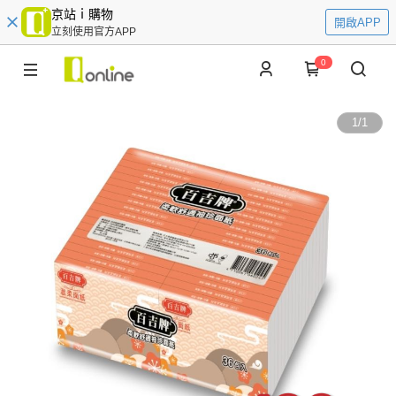
京站ｉ購物
開啟APP
立刻使用官方APP
0
1
/
1