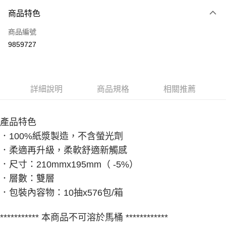
商品特色
Apple Pay
商品編號
街口支付
9859727
悠遊付
Google Pay
全盈+PAY
詳細說明
商品規格
相關推薦
大哥付你分期
相關說明
產品特色
【大哥付你分期使用說明】
．100%紙漿製造，不含螢光劑
AFTEE先享後付
1.本服務由台灣大哥大提供，台灣大哥大用戶可立即使用無須另外申請。
．柔適再升級，柔軟舒適新觸感
2.付款方式選擇「大哥付你分期」，訂單成立後會自動跳轉到大哥付的交易
相關說明
流程，驗證手機門號後，選擇欲分期的期數、繳款截止日，確認付款後即完
【關於「AFTEE先享後付」】
．尺寸：210mmx195mm（ -5%）
成交易。
ATM付款
AFTEE先享後付是「在收到商品之後才付款」的支付方式。 讓您購物簡單
3.實際核准額度、可分期數及費用金額請依後續交易確認頁面所載為準。
．層數：雙層
便利好安心！
4.訂單成立30分鐘內，如未前往確認交易或遇審核未通過，訂單將自動取
１．簡單：不需註冊會員、不需綁卡、不需儲值。
．包裝內容物：10抽x576包/箱
運送方式
消。如遇「轉專審核」未通過狀況，表示未達大哥付你分期系統評分，恕無
２．便利：只要手機號碼，簡訊認證，即可結帳。
法說明評估內容。
３．安心：先確認商品／服務後，再付款。
免運優惠
【繳款方式說明】
*********** 本商品不可溶於馬桶 ************
1.分期款項不併入電信帳單，「大哥付你分期」於每月結算日後寄送繳費提
免運費
【「AFTEE先享後付」結帳流程】