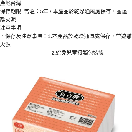
產地
台灣
醒簡訊。
１．於結帳方式選擇「AFTEE先享後付」後，將跳轉至「AFTEE先享後付」
2.透過簡訊連結打開帳單後，可選擇「超商條碼／台灣大直營門市／銀行轉
結帳頁面，進行簡訊認證並確認金額後，即可完成結帳。
保存期限
常溫：5年 / 本產品於乾燥通風處保存，並遠
帳／街口支付／iPASS MONEY」等通路繳費。
２．訂單成立數日內，您將收到繳費通知簡訊。
離火源
３．收到繳費通知簡訊後14天內，點擊此簡訊中的連結，可透過四大超商／
【注意事項】
ATM／網路銀行／等多元方式進行付款，方視為交易完成。
注意事項
1.本服務係由「台灣大哥大股份有限公司」（以下簡稱本公司）所提供，讓
※ 請注意：結帳手續完成當下不需立刻繳費，但若您需要取消訂單，請聯絡
用戶於交易時，得透過本服務購買商品或服務，並由商店將買賣／分期付款
．保存及注意事項：1.本產品於乾燥通風處保存，並遠離
購買商品的店家。未經商家同意取消之訂單仍視為有效，需透過AFTEE先享
買賣價金債權讓與本公司後，依約使用本公司帳單繳交帳款。
後付繳納相關費用。
火源
2.基於同意付款使用「大哥付你分期」之契約關係目的，商店將以您的個人
※ 交易是否成功請以「AFTEE先享後付 」之結帳頁面顯示為準，若有關於
資料（包含姓名、電話或地址）提供予台灣大哥大進項蒐集、處理及利用，
2.避免兒童接觸包裝袋
是否繳費成功／繳費後需取消欲退款等相關疑問，請聯繫「AFTEE先享後付
由本公司與您本人進行分期帳單所需資料之確認、核對及更正。
客戶支援中心」
https://netprotections.freshdesk.com/support/home
3.完整用戶服務條款，請詳閱以下連結：
https://oppay.tw/userRule
【注意事項】
１．透過由恩沛科技股份有限公司提供之「AFTEE先享後付」服務完成之交
易，需依本服務之必要範圍內提供個人資料，並將交易相關給付款項請求債
權轉讓予恩沛科技股份有限公司。
２．關於個人資料處理事宜，請瀏覽以下網址：
https://aftee.tw/terms/#terms3
３．未成年的使用者請事先徵得法定代理人或監護人之同意方可使用
「AFTEE先享後付」，若未經同意申辦者引起之損失，本公司不負相關責
任。
４．使用「AFTEE先享後付」時，將依據個別帳號之用戶狀況，依本公司即
時審查核予不同之上限額度；若仍有額度不足之情形，本公司將視審查結果
請求用戶進行身份認證。