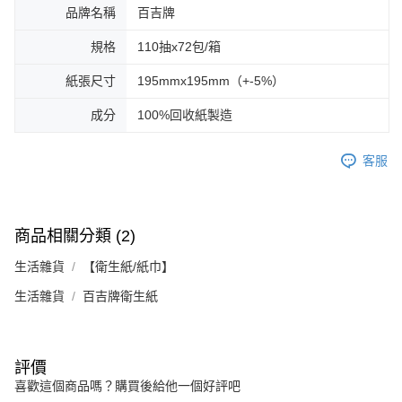
品牌名稱
百吉牌
規格
110抽x72包/箱
紙張尺寸
195mmx195mm（+-5%）
成分
100%回收紙製造
客服
商品相關分類 (2)
生活雜貨
【衛生紙/紙巾】
生活雜貨
百吉牌衛生紙
評價
喜歡這個商品嗎？購買後給他一個好評吧