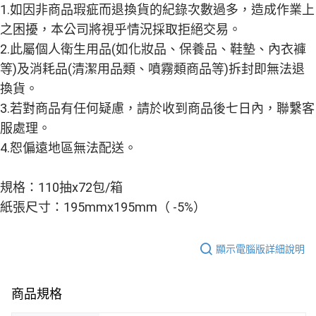
５．嚴禁一人註冊多個帳號或使用他人資訊註冊。若發現惡意使用之情形，
1.如因非商品瑕疵而退換貨的紀錄次數過多，造成作業上
恩沛科技股份有限公司將有權停止該用戶之使用額度並採取法律行動。
之困擾，本公司將視乎情況採取拒絕交易。
2.此屬個人衛生用品(如化妝品、保養品、鞋墊、內衣褲
等)及消耗品(清潔用品類、噴霧類商品等)拆封即無法退
換貨。
3.若對商品有任何疑慮，請於收到商品後七日內，聯繫客
服處理。
4.恕偏遠地區無法配送。
規格：110抽x72包/箱
紙張尺寸：195mmx195mm（ -5%）
顯示電腦版詳細說明
商品規格