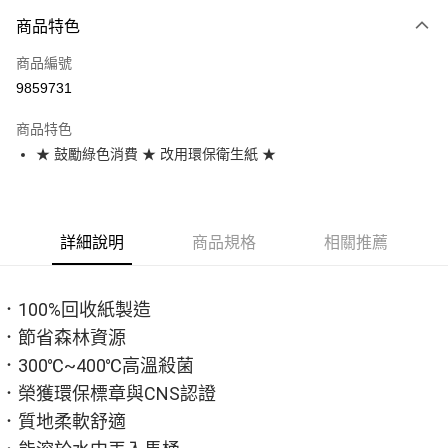
商品特色
Apple Pay
商品編號
街口支付
9859731
悠遊付
商品特色
Google Pay
★ 鼓勵綠色消費 ★ 改用環保衛生紙 ★
全盈+PAY
大哥付你分期
相關說明
詳細說明
商品規格
相關推薦
【大哥付你分期使用說明】
AFTEE先享後付
1.本服務由台灣大哥大提供，台灣大哥大用戶可立即使用無須另外申請。
2.付款方式選擇「大哥付你分期」，訂單成立後會自動跳轉到大哥付的交易
相關說明
．100%回收紙製造
流程，驗證手機門號後，選擇欲分期的期數、繳款截止日，確認付款後即完
【關於「AFTEE先享後付」】
成交易。
．節省森林資源
ATM付款
AFTEE先享後付是「在收到商品之後才付款」的支付方式。 讓您購物簡單
3.實際核准額度、可分期數及費用金額請依後續交易確認頁面所載為準。
便利好安心！
．300℃~400℃高溫殺菌
4.訂單成立30分鐘內，如未前往確認交易或遇審核未通過，訂單將自動取
１．簡單：不需註冊會員、不需綁卡、不需儲值。
運送方式
消。如遇「轉專審核」未通過狀況，表示未達大哥付你分期系統評分，恕無
．榮獲環保標章與CNS認證
２．便利：只要手機號碼，簡訊認證，即可結帳。
法說明評估內容。
３．安心：先確認商品／服務後，再付款。
免運優惠
．質地柔軟舒適
【繳款方式說明】
1.分期款項不併入電信帳單，「大哥付你分期」於每月結算日後寄送繳費提
免運費
【「AFTEE先享後付」結帳流程】