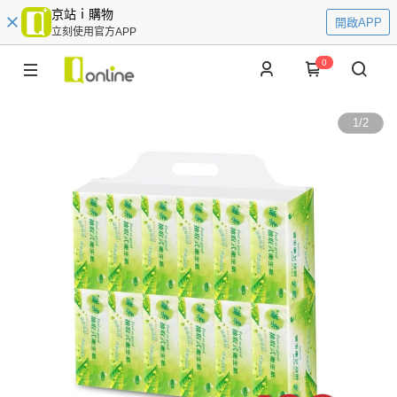
京站ｉ購物
開啟APP
立刻使用官方APP
0
1
/
2