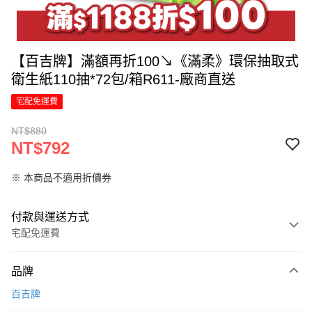
【百吉牌】滿額再折100↘《滿柔》環保抽取式
衛生紙110抽*72包/箱R611-廠商直送
宅配免運費
NT$880
NT$792
※ 本商品不適用折價券
付款與運送方式
宅配免運費
付款方式
品牌
信用卡一次付款
百吉牌
LINE Pay