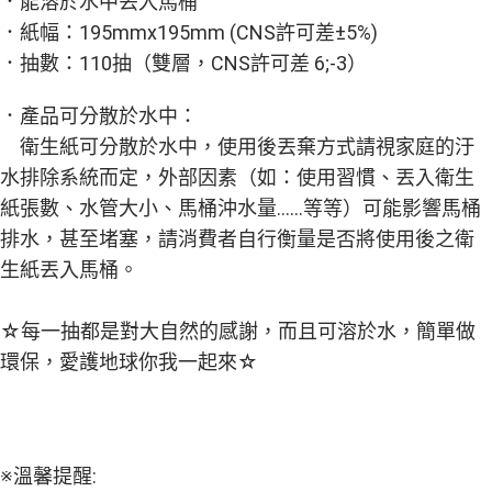
．能溶於水中丟入馬桶
醒簡訊。
１．於結帳方式選擇「AFTEE先享後付」後，將跳轉至「AFTEE先享後付」
．紙幅：195mmx195mm (CNS許可差±5%)
2.透過簡訊連結打開帳單後，可選擇「超商條碼／台灣大直營門市／銀行轉
結帳頁面，進行簡訊認證並確認金額後，即可完成結帳。
帳／街口支付／iPASS MONEY」等通路繳費。
２．訂單成立數日內，您將收到繳費通知簡訊。
．抽數：110抽（雙層，CNS許可差 6;-3）
３．收到繳費通知簡訊後14天內，點擊此簡訊中的連結，可透過四大超商／
【注意事項】
ATM／網路銀行／等多元方式進行付款，方視為交易完成。
1.本服務係由「台灣大哥大股份有限公司」（以下簡稱本公司）所提供，讓
．產品可分散於水中：
※ 請注意：結帳手續完成當下不需立刻繳費，但若您需要取消訂單，請聯絡
用戶於交易時，得透過本服務購買商品或服務，並由商店將買賣／分期付款
購買商品的店家。未經商家同意取消之訂單仍視為有效，需透過AFTEE先享
衛生紙可分散於水中，使用後丟棄方式請視家庭的汙
買賣價金債權讓與本公司後，依約使用本公司帳單繳交帳款。
後付繳納相關費用。
2.基於同意付款使用「大哥付你分期」之契約關係目的，商店將以您的個人
水排除系統而定，外部因素（如：使用習慣、丟入衛生
※ 交易是否成功請以「AFTEE先享後付 」之結帳頁面顯示為準，若有關於
資料（包含姓名、電話或地址）提供予台灣大哥大進項蒐集、處理及利用，
是否繳費成功／繳費後需取消欲退款等相關疑問，請聯繫「AFTEE先享後付
紙張數、水管大小、馬桶沖水量……等等）可能影響馬桶
由本公司與您本人進行分期帳單所需資料之確認、核對及更正。
客戶支援中心」
https://netprotections.freshdesk.com/support/home
3.完整用戶服務條款，請詳閱以下連結：
https://oppay.tw/userRule
排水，甚至堵塞，請消費者自行衡量是否將使用後之衛
【注意事項】
生紙丟入馬桶。
１．透過由恩沛科技股份有限公司提供之「AFTEE先享後付」服務完成之交
易，需依本服務之必要範圍內提供個人資料，並將交易相關給付款項請求債
權轉讓予恩沛科技股份有限公司。
☆每一抽都是對大自然的感謝，而且可溶於水，簡單做
２．關於個人資料處理事宜，請瀏覽以下網址：
https://aftee.tw/terms/#terms3
環保，愛護地球你我一起來☆
３．未成年的使用者請事先徵得法定代理人或監護人之同意方可使用
「AFTEE先享後付」，若未經同意申辦者引起之損失，本公司不負相關責
任。
４．使用「AFTEE先享後付」時，將依據個別帳號之用戶狀況，依本公司即
時審查核予不同之上限額度；若仍有額度不足之情形，本公司將視審查結果
※溫馨提醒:
請求用戶進行身份認證。