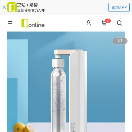
京站ｉ購物
開啟APP
立刻使用官方APP
0
1
/
1