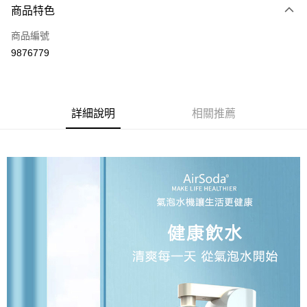
商品特色
Apple Pay
商品編號
街口支付
9876779
悠遊付
Google Pay
全盈+PAY
詳細說明
相關推薦
大哥付你分期
相關說明
【大哥付你分期使用說明】
AFTEE先享後付
1.本服務由台灣大哥大提供，台灣大哥大用戶可立即使用無須另外申請。
2.付款方式選擇「大哥付你分期」，訂單成立後會自動跳轉到大哥付的交易
相關說明
流程，驗證手機門號後，選擇欲分期的期數、繳款截止日，確認付款後即完
【關於「AFTEE先享後付」】
成交易。
ATM付款
AFTEE先享後付是「在收到商品之後才付款」的支付方式。 讓您購物簡單
3.實際核准額度、可分期數及費用金額請依後續交易確認頁面所載為準。
便利好安心！
4.訂單成立30分鐘內，如未前往確認交易或遇審核未通過，訂單將自動取
１．簡單：不需註冊會員、不需綁卡、不需儲值。
運送方式
消。如遇「轉專審核」未通過狀況，表示未達大哥付你分期系統評分，恕無
２．便利：只要手機號碼，簡訊認證，即可結帳。
法說明評估內容。
３．安心：先確認商品／服務後，再付款。
付款後全家取貨
【繳款方式說明】
1.分期款項不併入電信帳單，「大哥付你分期」於每月結算日後寄送繳費提
每筆NT$70，滿NT$899(含以上)免運費
【「AFTEE先享後付」結帳流程】
醒簡訊。