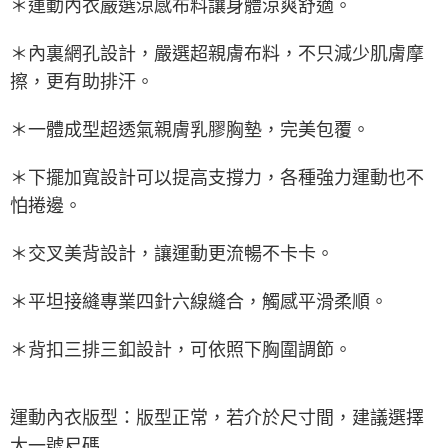
＊運動內衣嚴選涼感布料讓身體涼爽舒適。
4.訂單成立30分鐘內，如未前往確認交易或遇審核未通過，訂單將自動取
１．簡單：不需註冊會員、不需綁卡、不需儲值。
運送方式
消。如遇「轉專審核」未通過狀況，表示未達大哥付你分期系統評分，恕無
２．便利：只要手機號碼，簡訊認證，即可結帳。
法說明評估內容。
３．安心：先確認商品／服務後，再付款。
＊內裏網孔設計，嚴選超親膚布料，不只減少肌膚摩
AREX SPORT-宅配
【繳款方式說明】
1.分期款項不併入電信帳單，「大哥付你分期」於每月結算日後寄送繳費提
擦，更有助排汗。
每筆NT$80，滿NT$699(含以上)免運費
【「AFTEE先享後付」結帳流程】
醒簡訊。
１．於結帳方式選擇「AFTEE先享後付」後，將跳轉至「AFTEE先享後付」
2.透過簡訊連結打開帳單後，可選擇「超商條碼／台灣大直營門市／銀行轉
結帳頁面，進行簡訊認證並確認金額後，即可完成結帳。
＊一體成型超透氣親膚乳膠胸墊，完美包覆。
帳／街口支付／iPASS MONEY」等通路繳費。
２．訂單成立數日內，您將收到繳費通知簡訊。
３．收到繳費通知簡訊後14天內，點擊此簡訊中的連結，可透過四大超商／
【注意事項】
＊下擺加寬設計可以提高支撐力，各種強力運動也不
ATM／網路銀行／等多元方式進行付款，方視為交易完成。
1.本服務係由「台灣大哥大股份有限公司」（以下簡稱本公司）所提供，讓
※ 請注意：結帳手續完成當下不需立刻繳費，但若您需要取消訂單，請聯絡
怕捲邊。
用戶於交易時，得透過本服務購買商品或服務，並由商店將買賣／分期付款
購買商品的店家。未經商家同意取消之訂單仍視為有效，需透過AFTEE先享
買賣價金債權讓與本公司後，依約使用本公司帳單繳交帳款。
後付繳納相關費用。
2.基於同意付款使用「大哥付你分期」之契約關係目的，商店將以您的個人
※ 交易是否成功請以「AFTEE先享後付 」之結帳頁面顯示為準，若有關於
＊交叉美背設計，讓運動更流暢不卡卡。
資料（包含姓名、電話或地址）提供予台灣大哥大進項蒐集、處理及利用，
是否繳費成功／繳費後需取消欲退款等相關疑問，請聯繫「AFTEE先享後付
由本公司與您本人進行分期帳單所需資料之確認、核對及更正。
客戶支援中心」
https://netprotections.freshdesk.com/support/home
3.完整用戶服務條款，請詳閱以下連結：
https://oppay.tw/userRule
＊平坦接縫專業四針六線縫合，觸感平滑柔順。
【注意事項】
１．透過由恩沛科技股份有限公司提供之「AFTEE先享後付」服務完成之交
＊背扣三排三釦設計，可依照下胸圍調節。
易，需依本服務之必要範圍內提供個人資料，並將交易相關給付款項請求債
權轉讓予恩沛科技股份有限公司。
２．關於個人資料處理事宜，請瀏覽以下網址：
https://aftee.tw/terms/#terms3
運動內衣版型：版型正常，若介於尺寸間，建議選擇
３．未成年的使用者請事先徵得法定代理人或監護人之同意方可使用
大一號尺碼
「AFTEE先享後付」，若未經同意申辦者引起之損失，本公司不負相關責