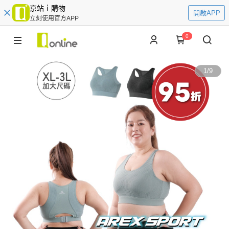
京站ｉ購物
開啟APP
立刻使用官方APP
0
1
/
9