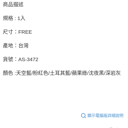
商品描述
規格 : 1入
尺寸：FREE
產地：台灣
貨號：AS-3472
顏色 :天空藍/粉紅色/土耳其藍/蘋果綠/沈夜黑/深岩灰
顯示電腦版詳細說明