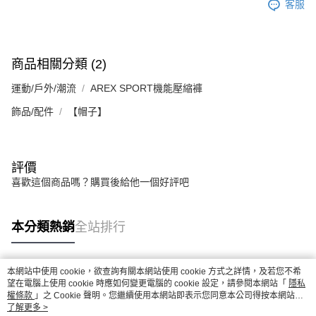
客服
商品相關分類 (2)
運動/戶外/潮流
AREX SPORT機能壓縮褲
飾品/配件
【帽子】
評價
喜歡這個商品嗎？購買後給他一個好評吧
本分類熱銷
全站排行
本網站中使用 cookie，欲查詢有關本網站使用 cookie 方式之詳情，及若您不希
熱門標籤
望在電腦上使用 cookie 時應如何變更電腦的 cookie 設定，請參閱本網站「
隱私
權條款
」之 Cookie 聲明。您繼續使用本網站即表示您同意本公司得按本網站使
用條款之 Cookie 聲明使用 cookie。
了解更多 >