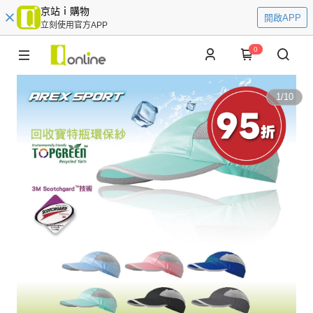
京站ｉ購物
開啟APP
立刻使用官方APP
0
1
/
10