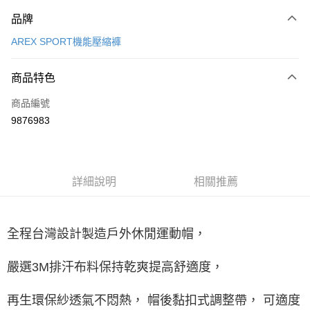
付款方式
品牌
信用卡一次付款
AREX SPORT機能壓縮褲
LINE Pay
商品特色
Apple Pay
商品編號
街口支付
9876983
悠遊付
Google Pay
全盈+PAY
詳細說明
相關推薦
大哥付你分期
相關說明
全程台灣設計製造戶外休閒運動帽，
【大哥付你分期使用說明】
AFTEE先享後付
1.本服務由台灣大哥大提供，台灣大哥大用戶可立即使用無須另外申請。
2.付款方式選擇「大哥付你分期」，訂單成立後會自動跳轉到大哥付的交易
嚴選3M排汗布料保持乾爽提高舒適度，
相關說明
流程，驗證手機門號後，選擇欲分期的期數、繳款截止日，確認付款後即完
【關於「AFTEE先享後付」】
成交易。
ATM付款
AFTEE先享後付是「在收到商品之後才付款」的支付方式。 讓您購物簡單
再生環保紗透氣不悶熱， 帽後黏扣式調整帶， 可適度
3.實際核准額度、可分期數及費用金額請依後續交易確認頁面所載為準。
便利好安心！