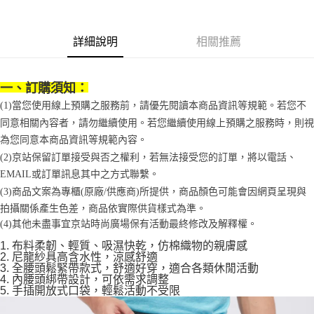
1.分期款項不併入電信帳單，「大哥付你分期」於每月結算日後寄送繳費提
每筆NT$70，滿NT$899(含以上)免運費
【「AFTEE先享後付」結帳流程】
醒簡訊。
１．於結帳方式選擇「AFTEE先享後付」後，將跳轉至「AFTEE先享後付」
2.透過簡訊連結打開帳單後，可選擇「超商條碼／台灣大直營門市／銀行轉
付款後7-11取貨
詳細說明
相關推薦
結帳頁面，進行簡訊認證並確認金額後，即可完成結帳。
帳／街口支付／iPASS MONEY」等通路繳費。
２．訂單成立數日內，您將收到繳費通知簡訊。
每筆NT$70，滿NT$899(含以上)免運費
３．收到繳費通知簡訊後14天內，點擊此簡訊中的連結，可透過四大超商／
【注意事項】
ATM／網路銀行／等多元方式進行付款，方視為交易完成。
宅配
一、訂購須知：
1.本服務係由「台灣大哥大股份有限公司」（以下簡稱本公司）所提供，讓
※ 請注意：結帳手續完成當下不需立刻繳費，但若您需要取消訂單，請聯絡
用戶於交易時，得透過本服務購買商品或服務，並由商店將買賣／分期付款
每筆NT$100，滿NT$1,000(含以上)免運費
購買商品的店家。未經商家同意取消之訂單仍視為有效，需透過AFTEE先享
(1)當您使用線上預購之服務前，請優先閱讀本商品資訊等規範。若您不
買賣價金債權讓與本公司後，依約使用本公司帳單繳交帳款。
後付繳納相關費用。
同意相關內容者，請勿繼續使用。若您繼續使用線上預購之服務時，則視
2.基於同意付款使用「大哥付你分期」之契約關係目的，商店將以您的個人
京站台北店客服中心(1F星巴克旁) 即日起不提供京站紙袋，取件時
※ 交易是否成功請以「AFTEE先享後付 」之結帳頁面顯示為準，若有關於
資料（包含姓名、電話或地址）提供予台灣大哥大進項蒐集、處理及利用，
為您同意本商品資訊等規範內容。
是否繳費成功／繳費後需取消欲退款等相關疑問，請聯繫「AFTEE先享後付
請自備購物袋，若需購買紙袋可現場詢問
由本公司與您本人進行分期帳單所需資料之確認、核對及更正。
客戶支援中心」
https://netprotections.freshdesk.com/support/home
(2)京站保留訂單接受與否之權利，若無法接受您的訂單，將以電話、
3.完整用戶服務條款，請詳閱以下連結：
https://oppay.tw/userRule
免運費
EMAIL或訂單訊息其中之方式聯繫。
【注意事項】
(3)商品文案為專櫃(原廠/供應商)所提供，商品顏色可能會因網頁呈現與
１．透過由恩沛科技股份有限公司提供之「AFTEE先享後付」服務完成之交
易，需依本服務之必要範圍內提供個人資料，並將交易相關給付款項請求債
拍攝關係產生色差，商品依實際供貨樣式為準。
權轉讓予恩沛科技股份有限公司。
(4)
其他未盡事宜
京站時尚廣場保有活動最終修改及解釋權。
２．關於個人資料處理事宜，請瀏覽以下網址：
https://aftee.tw/terms/#terms3
1. 布料柔韌、輕質、吸濕快乾，仿棉織物的親膚感
３．未成年的使用者請事先徵得法定代理人或監護人之同意方可使用
2. 尼龍紗具高含水性，涼感舒適
3. 全腰頭鬆緊帶款式，舒適好穿，適合各類休閒活動
「AFTEE先享後付」，若未經同意申辦者引起之損失，本公司不負相關責
4. 內腰頭綁帶設計，可依需求調整
任。
5. 手插開放式口袋，輕鬆活動不受限
４．使用「AFTEE先享後付」時，將依據個別帳號之用戶狀況，依本公司即
時審查核予不同之上限額度；若仍有額度不足之情形，本公司將視審查結果