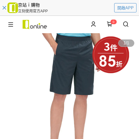
京站ｉ購物
開啟APP
立刻使用官方APP
0
1
/
1