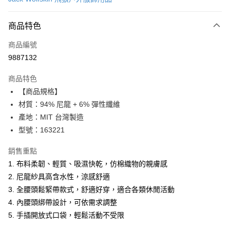
LINE Pay
商品特色
Apple Pay
商品編號
街口支付
9887132
悠遊付
商品特色
Google Pay
【商品規格】
全盈+PAY
材質：94% 尼龍 + 6% 彈性纖維
產地：MIT 台灣製造
大哥付你分期
型號：163221
相關說明
【大哥付你分期使用說明】
銷售重點
AFTEE先享後付
1.本服務由台灣大哥大提供，台灣大哥大用戶可立即使用無須另外申請。
1. 布料柔韌、輕質、吸濕快乾，仿棉織物的親膚感
2.付款方式選擇「大哥付你分期」，訂單成立後會自動跳轉到大哥付的交易
相關說明
流程，驗證手機門號後，選擇欲分期的期數、繳款截止日，確認付款後即完
2. 尼龍紗具高含水性，涼感舒適
【關於「AFTEE先享後付」】
成交易。
ATM付款
AFTEE先享後付是「在收到商品之後才付款」的支付方式。 讓您購物簡單
3. 全腰頭鬆緊帶款式，舒適好穿，適合各類休閒活動
3.實際核准額度、可分期數及費用金額請依後續交易確認頁面所載為準。
便利好安心！
4.訂單成立30分鐘內，如未前往確認交易或遇審核未通過，訂單將自動取
4. 內腰頭綁帶設計，可依需求調整
１．簡單：不需註冊會員、不需綁卡、不需儲值。
運送方式
消。如遇「轉專審核」未通過狀況，表示未達大哥付你分期系統評分，恕無
２．便利：只要手機號碼，簡訊認證，即可結帳。
5. 手插開放式口袋，輕鬆活動不受限
法說明評估內容。
３．安心：先確認商品／服務後，再付款。
付款後全家取貨
【繳款方式說明】