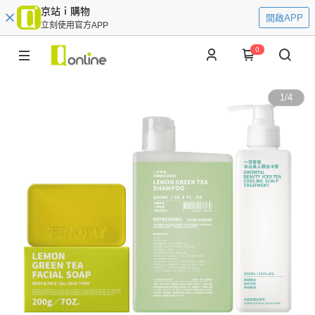
京站ｉ購物
開啟APP
立刻使用官方APP
0
1
/
4