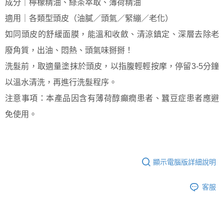
成分｜檸檬精油、綠茶萃取、薄荷精油
適用｜各類型頭皮（油膩／頭氣／緊繃／老化）
如同頭皮的舒緩面膜，能溫和收斂、清涼鎮定、深層去除老
廢角質，出油、悶熱、頭氣味掰掰！
洗髮前，取適量塗抹於頭皮，以指腹輕輕按摩，停留3-5分鐘
以溫水清洗，再進行洗髮程序。
注意事項：本產品因含有薄荷醇癲癇患者、蠶豆症患者應避
免使用。
顯示電腦版詳細說明
客服