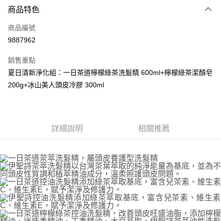
6 期 0 利率 每期
NT$263
21家銀行
商品特色
合作金庫商業銀行
第一商業銀行
LINE Pay
商品編號
華南商業銀行
彰化商業銀行
9887962
Apple Pay
上海商業儲蓄銀行
台北富邦商業銀行
國泰世華商業銀行
兆豐國際商業銀行
銷售重點
街口支付
臺灣中小企業銀行
台中商業銀行
夏日清新淨化組：一⽇茶道檸檬綠茶洗髮精 600ml+檸檬綠茶潔顏皂
匯豐（台灣）商業銀行
華泰商業銀行
悠遊付
200g+冰山美人頭皮冷膠 300ml
聯邦商業銀行
遠東國際商業銀行
元大商業銀行
永豐商業銀行
Google Pay
玉山商業銀行
星展（台灣）商業銀行
台新國際商業銀行
中國信託商業銀行
全盈+PAY
台灣樂天信用卡公司
詳細說明
相關推薦
大哥付你分期
相關說明
【大哥付你分期使用說明】
AFTEE先享後付
1.本服務由台灣大哥大提供，台灣大哥大用戶可立即使用無須另外申請。
2.付款方式選擇「大哥付你分期」，訂單成立後會自動跳轉到大哥付的交易
相關說明
流程，驗證手機門號後，選擇欲分期的期數、繳款截止日，確認付款後即完
【關於「AFTEE先享後付」】
成交易。
ATM付款
AFTEE先享後付是「在收到商品之後才付款」的支付方式。 讓您購物簡單
3.實際核准額度、可分期數及費用金額請依後續交易確認頁面所載為準。
便利好安心！
4.訂單成立30分鐘內，如未前往確認交易或遇審核未通過，訂單將自動取
１．簡單：不需註冊會員、不需綁卡、不需儲值。