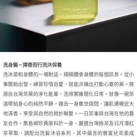
４．使用「AFTEE先享後付」時，將依據個別帳號之用戶狀況，依本公司即
時審查核予不同之上限額度；若仍有額度不足之情形，本公司將視審查結果
請求用戶進行身份認證。
５．嚴禁一人註冊多個帳號或使用他人資訊註冊。若發現惡意使用之情形，
恩沛科技股份有限公司將有權停止該用戶之使用額度並採取法律行動。
洗身軀－擇善而行洗沐保養
洗沐是和身體的一場對話，細細體會身體的每個訊息。從小
事開始出發，練習珍惜自愛，就能淬鍊出打動心靈的美。將
源自台灣茶葉的淨化能量，洗滌繁雜簡化日常，就像一碗茶
湯帶給身心的純然平靜，褪去一身塵世煩悶，讓肌膚親近大
地清香，享受與自然的微妙聯繫。一日茶事與台灣在地的農
友合作，集島嶼珍貴原料於一身，嚴選台灣綠茶及日月潭紅
茶萃取，調配出洗髮沐浴系列，其中蘊含的豐富兒茶素成