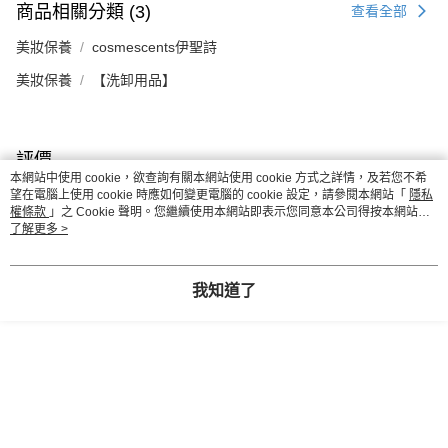
商品相關分類 (3)
查看全部
美妝保養
cosmescents伊聖詩
美妝保養
【洗卸用品】
評價
本網站中使用 cookie，欲查詢有關本網站使用 cookie 方式之詳情，及若您不希
喜歡這個商品嗎？購買後給他一個好評吧
望在電腦上使用 cookie 時應如何變更電腦的 cookie 設定，請參閱本網站「
隱私
權條款
」之 Cookie 聲明。您繼續使用本網站即表示您同意本公司得按本網站使
用條款之 Cookie 聲明使用 cookie。
了解更多 >
本分類熱銷
全站排行
我知道了
熱門標籤