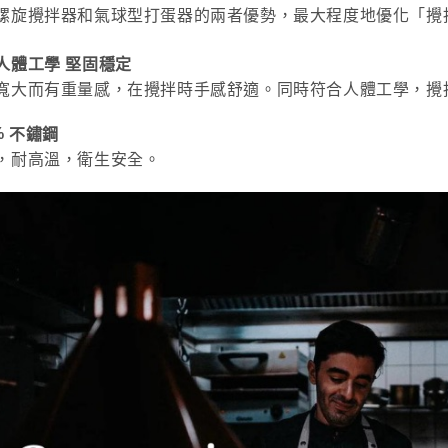
※ 交易是
螺旋攪拌器和氣球型打蛋器的兩者優勢，最大程度地優化「攪
資料（包
是否繳費成
用，由本
付客戶支
3.完整用
人體工學 堅固穩定
【注意事
寬大而有重量感，在攪拌時手感舒適。同時符合人體工學，攪
１．透過由
交易，需
求債權轉
%
不鏽鋼
２．關於
，耐高溫，衛生安全。
https://aft
３．未成
「AFTE
任。
４．使用「
即時審查
結果請求
５．嚴禁
形，恩沛
動。