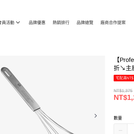
會員活動
品牌優惠
熱銷排行
品牌總覽
廠商合作提案
【Prof
折↘主廚
宅配滿NT$
NT$1,375
NT$1,
數量