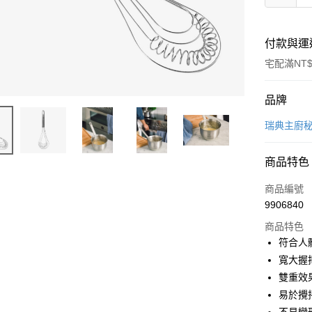
付款與運
宅配滿NT$
付款方式
品牌
信用卡一
瑞典主廚
信用卡分
商品特色
6 期 
商品編號
合作金
LINE Pay
9906840
華南商
Apple Pay
上海商
商品特色
國泰世
符合人
街口支付
臺灣中
寬大握
匯豐（
悠遊付
雙重效
聯邦商
易於攪
元大商
Google Pa