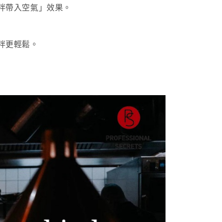
否成功請以「AFTEE先享後付 」之結帳頁面顯示為準，若有關於
拌帶入空氣」效果。
含姓名、電話或地址）提供予台灣大哥大進項蒐集、處理及利
功／繳費後需取消欲退款等相關疑問，請聯繫「AFTEE先享後
公司與您本人進行分期帳單所需資料之確認、核對及更正。
援中心」
https://netprotections.freshdesk.com/support/home
戶服務條款，請詳閱以下連結：
https://oppay.tw/userRule
項】
拌更輕鬆。
恩沛科技股份有限公司提供之「AFTEE先享後付」服務完成之
依本服務之必要範圍內提供個人資料，並將交易相關給付款項請
讓予恩沛科技股份有限公司。
個人資料處理事宜，請瀏覽以下網址：
ee.tw/terms/#terms3
年的使用者請事先徵得法定代理人或監護人之同意方可使用
E先享後付」，若未經同意申辦者引起之損失，本公司不負相關責
AFTEE先享後付」時，將依據個別帳號之用戶狀況，依本公司
核予不同之上限額度；若仍有額度不足之情形，本公司將視審查
用戶進行身份認證。
一人註冊多個帳號或使用他人資訊註冊。若發現惡意使用之情
科技股份有限公司將有權停止該用戶之使用額度並採取法律行