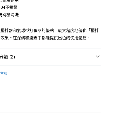
形耐磨耐用
業銀行
星展（台灣）商業銀行
際商業銀行
中國信託商業銀行
304不鏽鋼
天信用卡公司
洗碗機清洗
分期
旋攪拌器和氣球型打蛋器的優點，最大程度地優化「攪拌
你分期使用說明】
享後付
由台灣大哥大提供，台灣大哥大用戶可立即使用無須另外申請。
」效果。在深碗和淺鍋中都能提供出色的使用體驗。
式選擇「大哥付你分期」，訂單成立後會自動跳轉到大哥付的交易
證手機門號後，選擇欲分期的期數、繳款截止日，確認付款後即
FTEE先享後付」】
。
先享後付是「在收到商品之後才付款」的支付方式。 讓您購物簡單
類 (2)
准額度、可分期數及費用金額請依後續交易確認頁面所載為準。
心！
立30分鐘內，如未前往確認交易或遇審核未通過，訂單將自動取
：不需註冊會員、不需綁卡、不需儲值。
「轉專審核」未通過狀況，表示未達大哥付你分期系統評分，恕
Professional Secrets 瑞典主廚秘密
：只要手機號碼，簡訊認證，即可結帳。
評估內容。
客服
：先確認商品／服務後，再付款。
式說明】
【料理刀具/配件】
項不併入電信帳單，「大哥付你分期」於每月結算日後寄送繳費提
EE先享後付」結帳流程】
00，滿NT$1,000(含以上)免運費
方式選擇「AFTEE先享後付」後，將跳轉至「AFTEE先享後
訊連結打開帳單後，可選擇「超商條碼／台灣大直營門市／銀行轉
頁面，進行簡訊認證並確認金額後，即可完成結帳。
付／iPASS MONEY」等通路繳費。
客服中心(1F星巴克旁) 即日起不提供京站紙袋，取件時
成立數日內，您將收到繳費通知簡訊。
費通知簡訊後14天內，點擊此簡訊中的連結，可透過四大超商
物袋，若需購買紙袋可現場詢問
項】
網路銀行／等多元方式進行付款，方視為交易完成。
係由「台灣大哥大股份有限公司」（以下簡稱本公司）所提供，讓
：結帳手續完成當下不需立刻繳費，但若您需要取消訂單，請聯
易時，得透過本服務購買商品或服務，並由商店將買賣／分期付
的店家。未經商家同意取消之訂單仍視為有效，需透過AFTEE
金債權讓與本公司後，依約使用本公司帳單繳交帳款。
繳納相關費用。
意付款使用「大哥付你分期」之契約關係目的，商店將以您的個人