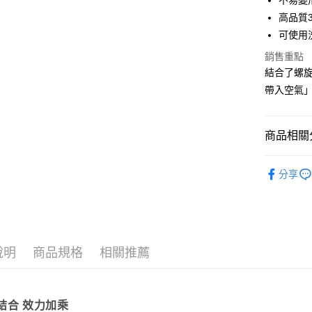
不易變
玉山商
台新國
全盈+PAY
高品質
台灣樂
可使用
大哥付你
銷售重點
相關說明
結合了螺
【大哥付
AFTEE先
1.本服務
帶入空氣
2.付款方
相關說明
流程，驗
【關於「A
ATM付款
完成交易
AFTEE
商品相關分
3.實際核
便利好安
4.訂單成
１．簡單
消。如遇
餐廚用品
２．便利
運送方式
無法說明
分享
３．安心
餐廚用品
【繳款方
宅配
1.分期款
【「AFT
醒簡訊。
每筆NT$1
１．於結帳
2.透過簡
付」結帳
帳／街口支
京站台北店
２．訂單
３．收到繳
說明
商品規格
相關推薦
請自備購
【注意事
／ATM／
1.本服務
免運費
※ 請注意
用戶於交
絡購買商品
款買賣價
先享後付
結合 效力加乘
2.基於同