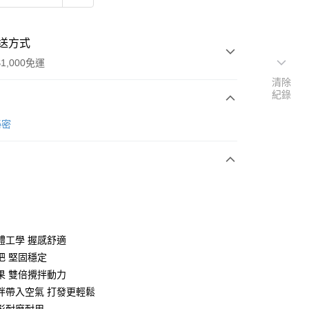
送方式
1,000免運
清除
紀錄
次付款
秘密
期付款
0 利率 每期
NT$206
21家銀行
庫商業銀行
第一商業銀行
業銀行
彰化商業銀行
業儲蓄銀行
台北富邦商業銀行
華商業銀行
兆豐國際商業銀行
體工學 握感舒適
小企業銀行
台中商業銀行
把 堅固穩定
台灣）商業銀行
華泰商業銀行
果 雙倍攪拌動力
業銀行
遠東國際商業銀行
拌帶入空氣 打發更輕鬆
業銀行
永豐商業銀行
y