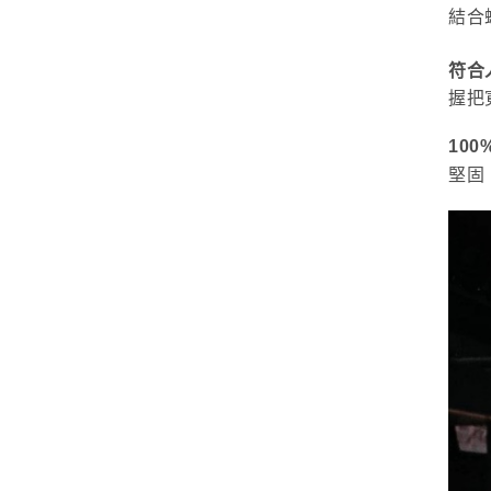
結合
符合
握把
100
堅固