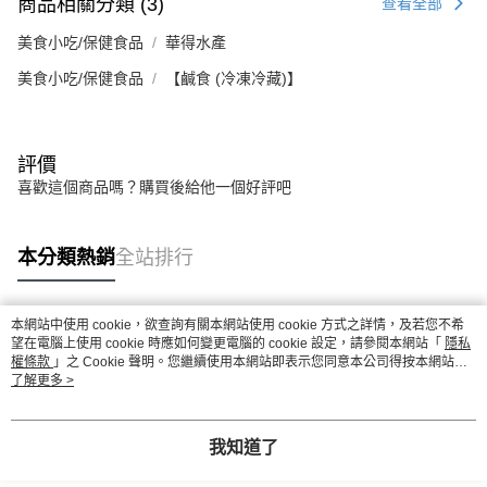
商品相關分類 (3)
查看全部
美食小吃/保健食品
華得水產
美食小吃/保健食品
【鹹食 (冷凍冷藏)】
評價
喜歡這個商品嗎？購買後給他一個好評吧
本分類熱銷
全站排行
本網站中使用 cookie，欲查詢有關本網站使用 cookie 方式之詳情，及若您不希
熱門標籤
望在電腦上使用 cookie 時應如何變更電腦的 cookie 設定，請參閱本網站「
隱私
權條款
」之 Cookie 聲明。您繼續使用本網站即表示您同意本公司得按本網站使
用條款之 Cookie 聲明使用 cookie。
了解更多 >
我知道了