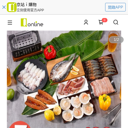
京站ｉ購物
開啟APP
立刻使用官方APP
0
1
/
2