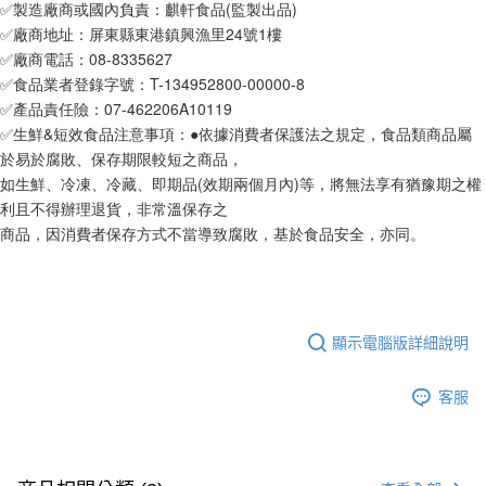
５．嚴禁一人註冊多個帳號或使用他人資訊註冊。若發現惡意使用之情形，
✅製造廠商或國內負責：麒軒食品(監製出品)
恩沛科技股份有限公司將有權停止該用戶之使用額度並採取法律行動。
✅廠商地址：屏東縣東港鎮興漁里24號1樓
✅廠商電話：08-8335627
✅食品業者登錄字號：T-134952800-00000-8
✅產品責任險：07-462206A10119
✅生鮮&短效食品注意事項：●依據消費者保護法之規定，食品類商品屬
於易於腐敗、保存期限較短之商品，
如生鮮、冷凍、冷藏、即期品(效期兩個月內)等，將無法享有猶豫期之權
利且不得辦理退貨，非常溫保存之
商品，因消費者保存方式不當導致腐敗，基於食品安全，亦同。
顯示電腦版詳細說明
客服