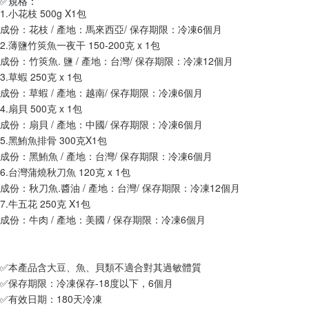
✅規格：
每筆NT$150，滿NT$999(含以上)免運費
【「AFTEE先享後付」結帳流程】
醒簡訊。
1.小花枝 500g X1包
１．於結帳方式選擇「AFTEE先享後付」後，將跳轉至「AFTEE先享後付」
2.透過簡訊連結打開帳單後，可選擇「超商條碼／台灣大直營門市／銀行轉
華得水產-冷凍宅配
結帳頁面，進行簡訊認證並確認金額後，即可完成結帳。
成份：花枝 / 產地：馬來西亞/ 保存期限：冷凍6個月
帳／街口支付／iPASS MONEY」等通路繳費。
２．訂單成立數日內，您將收到繳費通知簡訊。
2.薄鹽竹筴魚一夜干 150-200克 x 1包
每筆NT$150，滿NT$999(含以上)免運費
３．收到繳費通知簡訊後14天內，點擊此簡訊中的連結，可透過四大超商／
【注意事項】
成份：竹筴魚. 鹽 / 產地：台灣/ 保存期限：冷凍12個月
ATM／網路銀行／等多元方式進行付款，方視為交易完成。
華得水產-宅配免運
1.本服務係由「台灣大哥大股份有限公司」（以下簡稱本公司）所提供，讓
3.草蝦 250克 x 1包
※ 請注意：結帳手續完成當下不需立刻繳費，但若您需要取消訂單，請聯絡
用戶於交易時，得透過本服務購買商品或服務，並由商店將買賣／分期付款
免運費
購買商品的店家。未經商家同意取消之訂單仍視為有效，需透過AFTEE先享
成份：草蝦 / 產地：越南/ 保存期限：冷凍6個月
買賣價金債權讓與本公司後，依約使用本公司帳單繳交帳款。
後付繳納相關費用。
4.扇貝 500克 x 1包
2.基於同意付款使用「大哥付你分期」之契約關係目的，商店將以您的個人
※ 交易是否成功請以「AFTEE先享後付 」之結帳頁面顯示為準，若有關於
資料（包含姓名、電話或地址）提供予台灣大哥大進項蒐集、處理及利用，
成份：扇貝 / 產地：中國/ 保存期限：冷凍6個月
是否繳費成功／繳費後需取消欲退款等相關疑問，請聯繫「AFTEE先享後付
由本公司與您本人進行分期帳單所需資料之確認、核對及更正。
5.黑鮪魚排骨 300克X1包
客戶支援中心」
https://netprotections.freshdesk.com/support/home
3.完整用戶服務條款，請詳閱以下連結：
https://oppay.tw/userRule
成份：黑鮪魚 / 產地：台灣/ 保存期限：冷凍6個月
【注意事項】
6.台灣蒲燒秋刀魚 120克 x 1包
１．透過由恩沛科技股份有限公司提供之「AFTEE先享後付」服務完成之交
成份：秋刀魚.醬油 / 產地：台灣/ 保存期限：冷凍12個月
易，需依本服務之必要範圍內提供個人資料，並將交易相關給付款項請求債
權轉讓予恩沛科技股份有限公司。
7.牛五花 250克 X1包
２．關於個人資料處理事宜，請瀏覽以下網址：
成份：牛肉 / 產地：美國 / 保存期限：冷凍6個月
https://aftee.tw/terms/#terms3
３．未成年的使用者請事先徵得法定代理人或監護人之同意方可使用
「AFTEE先享後付」，若未經同意申辦者引起之損失，本公司不負相關責
任。
✅本產品含大豆、魚、貝類不適合對其過敏體質
４．使用「AFTEE先享後付」時，將依據個別帳號之用戶狀況，依本公司即
✅保存期限：冷凍保存-18度以下，6個月
時審查核予不同之上限額度；若仍有額度不足之情形，本公司將視審查結果
✅有效日期：180天冷凍
請求用戶進行身份認證。