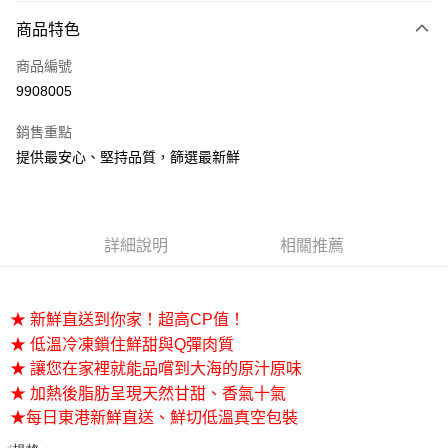
商品特色
Apple Pay
商品編號
街口支付
9908005
悠遊付
銷售重點
Google Pay
提供最安心、堅持品質，篩選最新鮮
全盈+PAY
大哥付你分期
相關說明
詳細說明
相關推薦
【大哥付你分期使用說明】
AFTEE先享後付
1.本服務由台灣大哥大提供，台灣大哥大用戶可立即使用無須另外申請。
2.付款方式選擇「大哥付你分期」，訂單成立後會自動跳轉到大哥付的交易
相關說明
流程，驗證手機門號後，選擇欲分期的期數、繳款截止日，確認付款後即完
★ 新鮮直送到你家！超高CP值！
【關於「AFTEE先享後付」】
成交易。
ATM付款
AFTEE先享後付是「在收到商品之後才付款」的支付方式。 讓您購物簡單
★ 低溫冷凍鎖住鮮甜與Q彈肉質
3.實際核准額度、可分期數及費用金額請依後續交易確認頁面所載為準。
便利好安心！
★ 讓您在家裡就能品嚐到大海的原汁原味
4.訂單成立30分鐘內，如未前往確認交易或遇審核未通過，訂單將自動取
１．簡單：不需註冊會員、不需綁卡、不需儲值。
運送方式
消。如遇「轉專審核」未通過狀況，表示未達大哥付你分期系統評分，恕無
★ 加熱後脂肪呈現天然甘甜、香氣十氣
２．便利：只要手機號碼，簡訊認證，即可結帳。
法說明評估內容。
３．安心：先確認商品／服務後，再付款。
★每日東港新鮮直送、鮮切低溫真空包裝
華得水產-冷凍7-11取貨(快速到店)
【繳款方式說明】
1.分期款項不併入電信帳單，「大哥付你分期」於每月結算日後寄送繳費提