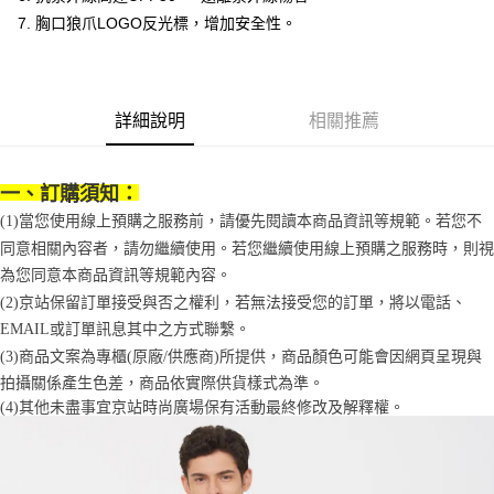
1.分期款項不併入電信帳單，「大哥付你分期」於每月結算日後寄送繳費提
每筆NT$70，滿NT$1,000(含以上)免運費
7. 胸口狼爪LOGO反光標，增加安全性。
【「AFTEE先享後付」結帳流程】
醒簡訊。
１．於結帳方式選擇「AFTEE先享後付」後，將跳轉至「AFTEE先享後付」
2.透過簡訊連結打開帳單後，可選擇「超商條碼／台灣大直營門市／銀行轉
付款後7-11取貨
結帳頁面，進行簡訊認證並確認金額後，即可完成結帳。
帳／街口支付／iPASS MONEY」等通路繳費。
２．訂單成立數日內，您將收到繳費通知簡訊。
每筆NT$70，滿NT$1,000(含以上)免運費
３．收到繳費通知簡訊後14天內，點擊此簡訊中的連結，可透過四大超商／
【注意事項】
詳細說明
相關推薦
ATM／網路銀行／等多元方式進行付款，方視為交易完成。
宅配
1.本服務係由「台灣大哥大股份有限公司」（以下簡稱本公司）所提供，讓
※ 請注意：結帳手續完成當下不需立刻繳費，但若您需要取消訂單，請聯絡
用戶於交易時，得透過本服務購買商品或服務，並由商店將買賣／分期付款
每筆NT$100，滿NT$1,200(含以上)免運費
購買商品的店家。未經商家同意取消之訂單仍視為有效，需透過AFTEE先享
買賣價金債權讓與本公司後，依約使用本公司帳單繳交帳款。
後付繳納相關費用。
一、訂購須知：
2.基於同意付款使用「大哥付你分期」之契約關係目的，商店將以您的個人
京站台北店客服中心(1F星巴克旁) 即日起不提供京站紙袋，取件時
※ 交易是否成功請以「AFTEE先享後付 」之結帳頁面顯示為準，若有關於
資料（包含姓名、電話或地址）提供予台灣大哥大進項蒐集、處理及利用，
(1)當您使用線上預購之服務前，請優先閱讀本商品資訊等規範。若您不
是否繳費成功／繳費後需取消欲退款等相關疑問，請聯繫「AFTEE先享後付
請自備購物袋，若需購買紙袋可現場詢問
由本公司與您本人進行分期帳單所需資料之確認、核對及更正。
客戶支援中心」
https://netprotections.freshdesk.com/support/home
同意相關內容者，請勿繼續使用。若您繼續使用線上預購之服務時，則視
3.完整用戶服務條款，請詳閱以下連結：
https://oppay.tw/userRule
免運費
為您同意本商品資訊等規範內容。
【注意事項】
(2)京站保留訂單接受與否之權利，若無法接受您的訂單，將以電話、
１．透過由恩沛科技股份有限公司提供之「AFTEE先享後付」服務完成之交
易，需依本服務之必要範圍內提供個人資料，並將交易相關給付款項請求債
EMAIL或訂單訊息其中之方式聯繫。
權轉讓予恩沛科技股份有限公司。
(3)商品文案為專櫃(原廠/供應商)所提供，商品顏色可能會因網頁呈現與
２．關於個人資料處理事宜，請瀏覽以下網址：
拍攝關係產生色差，商品依實際供貨樣式為準。 
https://aftee.tw/terms/#terms3
３．未成年的使用者請事先徵得法定代理人或監護人之同意方可使用
(4)
其他未盡事宜
京站時尚廣場保有活動最終修改及解釋權。
「AFTEE先享後付」，若未經同意申辦者引起之損失，本公司不負相關責
任。
４．使用「AFTEE先享後付」時，將依據個別帳號之用戶狀況，依本公司即
時審查核予不同之上限額度；若仍有額度不足之情形，本公司將視審查結果