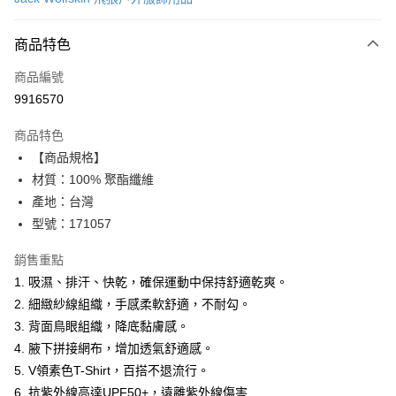
LINE Pay
商品特色
Apple Pay
商品編號
街口支付
9916570
悠遊付
商品特色
Google Pay
【商品規格】
全盈+PAY
材質：100% 聚酯纖維
產地：台灣
大哥付你分期
型號：171057
相關說明
【大哥付你分期使用說明】
銷售重點
AFTEE先享後付
1.本服務由台灣大哥大提供，台灣大哥大用戶可立即使用無須另外申請。
1. 吸濕、排汗、快乾，確保運動中保持舒適乾爽。
2.付款方式選擇「大哥付你分期」，訂單成立後會自動跳轉到大哥付的交易
相關說明
流程，驗證手機門號後，選擇欲分期的期數、繳款截止日，確認付款後即完
2. 細緻紗線組織，手感柔軟舒適，不耐勾。
【關於「AFTEE先享後付」】
成交易。
ATM付款
AFTEE先享後付是「在收到商品之後才付款」的支付方式。 讓您購物簡單
3. 背面鳥眼組織，降底黏膚感。
3.實際核准額度、可分期數及費用金額請依後續交易確認頁面所載為準。
便利好安心！
4.訂單成立30分鐘內，如未前往確認交易或遇審核未通過，訂單將自動取
4. 腋下拼接網布，增加透氣舒適感。
１．簡單：不需註冊會員、不需綁卡、不需儲值。
運送方式
消。如遇「轉專審核」未通過狀況，表示未達大哥付你分期系統評分，恕無
２．便利：只要手機號碼，簡訊認證，即可結帳。
5. V領素色T-Shirt，百搭不退流行。
法說明評估內容。
３．安心：先確認商品／服務後，再付款。
付款後全家取貨
6. 抗紫外線高達UPF50+，遠離紫外線傷害
【繳款方式說明】