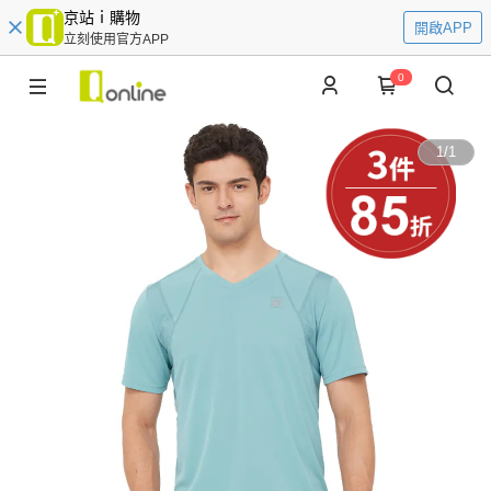
京站ｉ購物
開啟APP
立刻使用官方APP
0
1
/
1