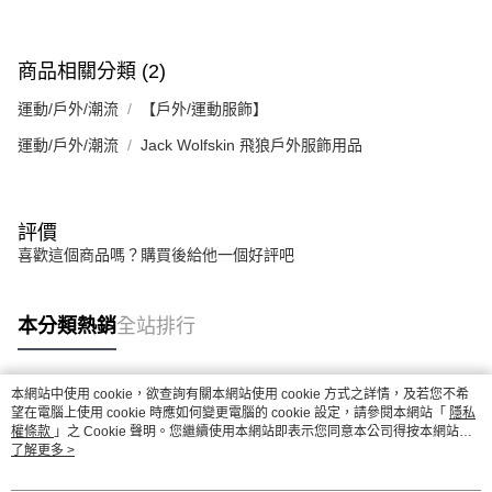
商品相關分類 (2)
運動/戶外/潮流
【戶外/運動服飾】
運動/戶外/潮流
Jack Wolfskin 飛狼戶外服飾用品
評價
喜歡這個商品嗎？購買後給他一個好評吧
本分類熱銷
全站排行
本網站中使用 cookie，欲查詢有關本網站使用 cookie 方式之詳情，及若您不希
熱門標籤
望在電腦上使用 cookie 時應如何變更電腦的 cookie 設定，請參閱本網站「
隱私
權條款
」之 Cookie 聲明。您繼續使用本網站即表示您同意本公司得按本網站使
用條款之 Cookie 聲明使用 cookie。
了解更多 >