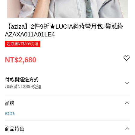
【aziza】2件9折★LUCIA斜背彎月包-鬱蔥綠
AZAXA011A01LE4
超取滿NT$899免運
NT$2,680
付款與運送方式
超取滿NT$899免運
付款方式
品牌
信用卡一次付款
aziza
LINE Pay
商品特色
Apple Pay