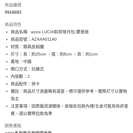
商品編號
街口支付
9916683
悠遊付
商品特色
Google Pay
商品名稱 : aziza LUCIA斜背彎月包-鬱蔥綠
全盈+PAY
商品型號：AZAXA011A0
材質：類真皮超纖
大哥付你分期
尺寸：長：約25cm ‧寬：約8cm ‧高：約1cm
相關說明
產地：中國
【大哥付你分期使用說明】
AFTEE先享後付
1.本服務由台灣大哥大提供，台灣大哥大用戶可立即使用無須另外申請。
開口方式：拉鍊式
2.付款方式選擇「大哥付你分期」，訂單成立後會自動跳轉到大哥付的交易
相關說明
內袋數：2
流程，驗證手機門號後，選擇欲分期的期數、繳款截止日，確認付款後即完
【關於「AFTEE先享後付」】
商品配件：保卡
成交易。
ATM付款
AFTEE先享後付是「在收到商品之後才付款」的支付方式。 讓您購物簡單
3.實際核准額度、可分期數及費用金額請依後續交易確認頁面所載為準。
備註：商品尺寸測量略有誤差，標示僅供參考，實際尺寸以實物
便利好安心！
4.訂單成立30分鐘內，如未前往確認交易或遇審核未通過，訂單將自動取
１．簡單：不需註冊會員、不需綁卡、不需儲值。
為主
運送方式
消。如遇「轉專審核」未通過狀況，表示未達大哥付你分期系統評分，恕無
２．便利：只要手機號碼，簡訊認證，即可結帳。
法說明評估內容。
注意事項：因原廠貨源關係，故每批包款內裡/五金可能有些許差
３．安心：先確認商品／服務後，再付款。
付款後全家取貨
【繳款方式說明】
異，請以實際包款為準
1.分期款項不併入電信帳單，「大哥付你分期」於每月結算日後寄送繳費提
每筆NT$70，滿NT$899(含以上)免運費
【「AFTEE先享後付」結帳流程】
醒簡訊。
１．於結帳方式選擇「AFTEE先享後付」後，將跳轉至「AFTEE先享後付」
銷售重點
2.透過簡訊連結打開帳單後，可選擇「超商條碼／台灣大直營門市／銀行轉
付款後7-11取貨
結帳頁面，進行簡訊認證並確認金額後，即可完成結帳。
帳／街口支付／iPASS MONEY」等通路繳費。