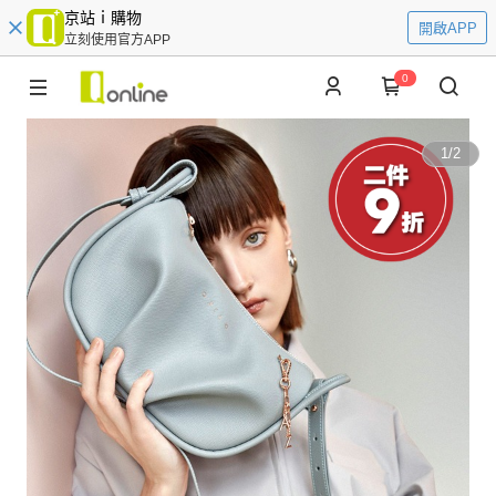
京站ｉ購物
開啟APP
立刻使用官方APP
0
1
/
2