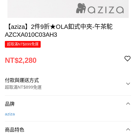
【aziza】2件9折★OLA釦式中夾-午茶駝
AZCXA010C03AH3
超取滿NT$899免運
NT$2,280
付款與運送方式
超取滿NT$899免運
付款方式
品牌
信用卡一次付款
aziza
LINE Pay
商品特色
Apple Pay