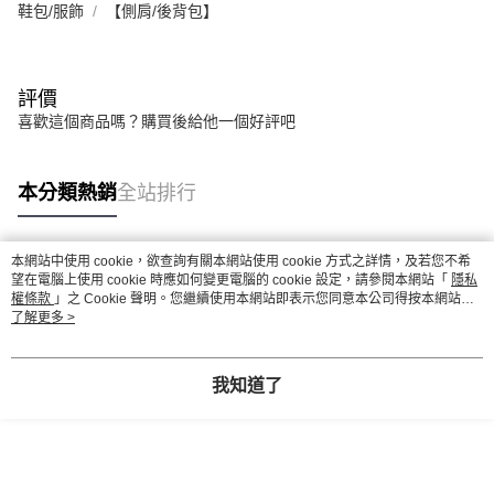
鞋包/服飾
【側肩/後背包】
評價
喜歡這個商品嗎？購買後給他一個好評吧
本分類熱銷
全站排行
本網站中使用 cookie，欲查詢有關本網站使用 cookie 方式之詳情，及若您不希
熱門標籤
望在電腦上使用 cookie 時應如何變更電腦的 cookie 設定，請參閱本網站「
隱私
權條款
」之 Cookie 聲明。您繼續使用本網站即表示您同意本公司得按本網站使
用條款之 Cookie 聲明使用 cookie。
了解更多 >
我知道了