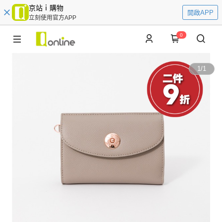
京站ｉ購物
開啟APP
立刻使用官方APP
0
1
/
1