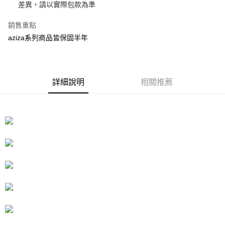
２．訂單成立數日內，您將收到繳費通知簡訊。
差異，請以實際包款為準
每筆NT$70，滿NT$899(含以上)免運費
３．收到繳費通知簡訊後14天內，點擊此簡訊中的連結，可透過四大超商／
【注意事項】
ATM／網路銀行／等多元方式進行付款，方視為交易完成。
銷售重點
宅配
1.本服務係由「台灣大哥大股份有限公司」（以下簡稱本公司）所提供，讓
※ 請注意：結帳手續完成當下不需立刻繳費，但若您需要取消訂單，請聯絡
用戶於交易時，得透過本服務購買商品或服務，並由商店將買賣／分期付款
aziza系列商品皆保固半年
每筆NT$100，滿NT$1,000(含以上)免運費
購買商品的店家。未經商家同意取消之訂單仍視為有效，需透過AFTEE先享
買賣價金債權讓與本公司後，依約使用本公司帳單繳交帳款。
後付繳納相關費用。
2.基於同意付款使用「大哥付你分期」之契約關係目的，商店將以您的個人
京站台北店客服中心(1F星巴克旁) 即日起不提供京站紙袋，取件時
※ 交易是否成功請以「AFTEE先享後付 」之結帳頁面顯示為準，若有關於
資料（包含姓名、電話或地址）提供予台灣大哥大進項蒐集、處理及利用，
是否繳費成功／繳費後需取消欲退款等相關疑問，請聯繫「AFTEE先享後付
請自備購物袋，若需購買紙袋可現場詢問
由本公司與您本人進行分期帳單所需資料之確認、核對及更正。
客戶支援中心」
https://netprotections.freshdesk.com/support/home
3.完整用戶服務條款，請詳閱以下連結：
https://oppay.tw/userRule
詳細說明
相關推薦
免運費
【注意事項】
１．透過由恩沛科技股份有限公司提供之「AFTEE先享後付」服務完成之交
易，需依本服務之必要範圍內提供個人資料，並將交易相關給付款項請求債
權轉讓予恩沛科技股份有限公司。
２．關於個人資料處理事宜，請瀏覽以下網址：
https://aftee.tw/terms/#terms3
３．未成年的使用者請事先徵得法定代理人或監護人之同意方可使用
「AFTEE先享後付」，若未經同意申辦者引起之損失，本公司不負相關責
任。
４．使用「AFTEE先享後付」時，將依據個別帳號之用戶狀況，依本公司即
時審查核予不同之上限額度；若仍有額度不足之情形，本公司將視審查結果
請求用戶進行身份認證。
５．嚴禁一人註冊多個帳號或使用他人資訊註冊。若發現惡意使用之情形，
恩沛科技股份有限公司將有權停止該用戶之使用額度並採取法律行動。