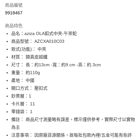
商品編號
街口支付
9918467
悠遊付
商品特色
Google Pay
品名：aziza OLA釦式中夾-午茶駝
全盈+PAY
商品型號： AZCXA010C03
款式(功能)： 中夾
大哥付你分期
材質： 類真皮超纖
相關說明
尺寸： 長：約13cm -寬：約9.cm -高：約.3cm
【大哥付你分期使用說明】
AFTEE先享後付
1.本服務由台灣大哥大提供，台灣大哥大用戶可立即使用無須另外申請。
重量： 約110g
2.付款方式選擇「大哥付你分期」，訂單成立後會自動跳轉到大哥付的交易
相關說明
產地： 中國
流程，驗證手機門號後，選擇欲分期的期數、繳款截止日，確認付款後即完
【關於「AFTEE先享後付」】
開口方式： 壓扣式
成交易。
ATM付款
AFTEE先享後付是「在收到商品之後才付款」的支付方式。 讓您購物簡單
3.實際核准額度、可分期數及費用金額請依後續交易確認頁面所載為準。
鈔票層：1
便利好安心！
4.訂單成立30分鐘內，如未前往確認交易或遇審核未通過，訂單將自動取
１．簡單：不需註冊會員、不需綁卡、不需儲值。
卡片層： 11
運送方式
消。如遇「轉專審核」未通過狀況，表示未達大哥付你分期系統評分，恕無
２．便利：只要手機號碼，簡訊認證，即可結帳。
法說明評估內容。
零錢袋： 1
３．安心：先確認商品／服務後，再付款。
付款後全家取貨
【繳款方式說明】
備註： 商品尺寸測量略有誤差，標示僅供參考，實際尺寸以實物
1.分期款項不併入電信帳單，「大哥付你分期」於每月結算日後寄送繳費提
每筆NT$70，滿NT$899(含以上)免運費
【「AFTEE先享後付」結帳流程】
為主
醒簡訊。
１．於結帳方式選擇「AFTEE先享後付」後，將跳轉至「AFTEE先享後付」
2.透過簡訊連結打開帳單後，可選擇「超商條碼／台灣大直營門市／銀行轉
注意事項： 因原廠貨源關係，故每批包款內裡/五金可能有些許
付款後7-11取貨
結帳頁面，進行簡訊認證並確認金額後，即可完成結帳。
帳／街口支付／iPASS MONEY」等通路繳費。