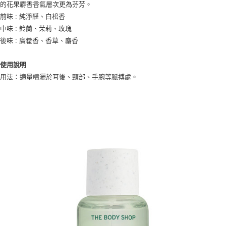
的花果麝香香氣層次更為芬芳。
【注意事項】
ATM／網路銀行／等多元方式進行付款，方視為交易完成。
宅配
1.本服務係由「台灣大哥大股份有限公司」（以下簡稱本公司）所提供，讓
前味 : 純淨醛、白松香
※ 請注意：結帳手續完成當下不需立刻繳費，但若您需要取消訂單，請聯絡
用戶於交易時，得透過本服務購買商品或服務，並由商店將買賣／分期付款
每筆NT$100，滿NT$1,200(含以上)免運費
購買商品的店家。未經商家同意取消之訂單仍視為有效，需透過AFTEE先享
中味 : 鈴蘭、茉莉、玫瑰
買賣價金債權讓與本公司後，依約使用本公司帳單繳交帳款。
後付繳納相關費用。
後味 : 廣藿香、香草、麝香
2.基於同意付款使用「大哥付你分期」之契約關係目的，商店將以您的個人
京站台北店客服中心(1F星巴克旁) 即日起不提供京站紙袋，取件時
※ 交易是否成功請以「AFTEE先享後付 」之結帳頁面顯示為準，若有關於
資料（包含姓名、電話或地址）提供予台灣大哥大進項蒐集、處理及利用，
是否繳費成功／繳費後需取消欲退款等相關疑問，請聯繫「AFTEE先享後付
請自備購物袋，若需購買紙袋可現場詢問
由本公司與您本人進行分期帳單所需資料之確認、核對及更正。
客戶支援中心」
https://netprotections.freshdesk.com/support/home
使用說明
3.完整用戶服務條款，請詳閱以下連結：
https://oppay.tw/userRule
免運費
用法：適量噴灑於耳後、頸部、手腕等脈搏處。
【注意事項】
１．透過由恩沛科技股份有限公司提供之「AFTEE先享後付」服務完成之交
易，需依本服務之必要範圍內提供個人資料，並將交易相關給付款項請求債
權轉讓予恩沛科技股份有限公司。
２．關於個人資料處理事宜，請瀏覽以下網址：
https://aftee.tw/terms/#terms3
３．未成年的使用者請事先徵得法定代理人或監護人之同意方可使用
「AFTEE先享後付」，若未經同意申辦者引起之損失，本公司不負相關責
任。
４．使用「AFTEE先享後付」時，將依據個別帳號之用戶狀況，依本公司即
時審查核予不同之上限額度；若仍有額度不足之情形，本公司將視審查結果
請求用戶進行身份認證。
５．嚴禁一人註冊多個帳號或使用他人資訊註冊。若發現惡意使用之情形，
恩沛科技股份有限公司將有權停止該用戶之使用額度並採取法律行動。