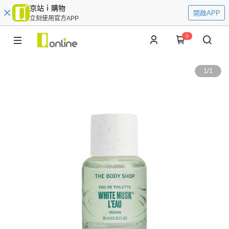
京站ｉ購物
開啟APP
立刻使用官方APP
0
1
/
1