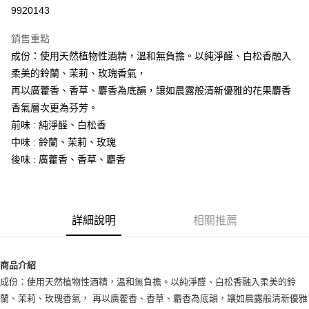
9920143
悠遊付
銷售重點
Google Pay
成份：使用天然植物性酒精，溫和無負擔。以純淨醛、白松香融入
全盈+PAY
柔美的鈴蘭、茉莉、玫瑰香氣，
再以廣藿香、香草、麝香為底韻，讓如晨露般清新優雅的花果麝香
大哥付你分期
香氣層次更為芬芳。
相關說明
前味 : 純淨醛、白松香
【大哥付你分期使用說明】
AFTEE先享後付
1.本服務由台灣大哥大提供，台灣大哥大用戶可立即使用無須另外申請。
中味 : 鈴蘭、茉莉、玫瑰
2.付款方式選擇「大哥付你分期」，訂單成立後會自動跳轉到大哥付的交易
相關說明
後味 : 廣藿香、香草、麝香
流程，驗證手機門號後，選擇欲分期的期數、繳款截止日，確認付款後即完
【關於「AFTEE先享後付」】
成交易。
ATM付款
AFTEE先享後付是「在收到商品之後才付款」的支付方式。 讓您購物簡單
3.實際核准額度、可分期數及費用金額請依後續交易確認頁面所載為準。
便利好安心！
4.訂單成立30分鐘內，如未前往確認交易或遇審核未通過，訂單將自動取
１．簡單：不需註冊會員、不需綁卡、不需儲值。
運送方式
消。如遇「轉專審核」未通過狀況，表示未達大哥付你分期系統評分，恕無
詳細說明
相關推薦
２．便利：只要手機號碼，簡訊認證，即可結帳。
法說明評估內容。
３．安心：先確認商品／服務後，再付款。
付款後全家取貨
【繳款方式說明】
1.分期款項不併入電信帳單，「大哥付你分期」於每月結算日後寄送繳費提
每筆NT$70，滿NT$1,000(含以上)免運費
【「AFTEE先享後付」結帳流程】
商品介紹
醒簡訊。
１．於結帳方式選擇「AFTEE先享後付」後，將跳轉至「AFTEE先享後付」
2.透過簡訊連結打開帳單後，可選擇「超商條碼／台灣大直營門市／銀行轉
成份：使用天然植物性酒精，溫和無負擔。以純淨醛、白松香融入柔美的鈴
付款後7-11取貨
結帳頁面，進行簡訊認證並確認金額後，即可完成結帳。
帳／街口支付／iPASS MONEY」等通路繳費。
２．訂單成立數日內，您將收到繳費通知簡訊。
蘭、茉莉、玫瑰香氣， 再以廣藿香、香草、麝香為底韻，讓如晨露般清新優雅
每筆NT$70，滿NT$1,000(含以上)免運費
３．收到繳費通知簡訊後14天內，點擊此簡訊中的連結，可透過四大超商／