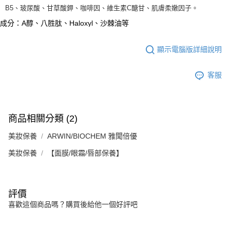
B5、玻尿酸、甘草酸鉀、咖啡因、維生素C醣甘、肌膚柔嫩因子。
成分：A醇、八胜肽、Haloxyl、沙棘油等
顯示電腦版詳細說明
客服
商品相關分類 (2)
美妝保養
ARWIN/BIOCHEM 雅聞倍優
美妝保養
【面膜/眼霜/唇部保養】
評價
喜歡這個商品嗎？購買後給他一個好評吧