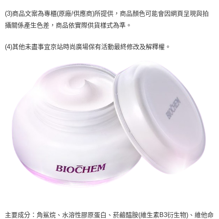
２．訂單成立數日內，您將收到繳費通知簡訊。
每筆NT$70，滿NT$899(含以上)免運費
３．收到繳費通知簡訊後14天內，點擊此簡訊中的連結，可透過四大超商／
(3)商品文案為專櫃(原廠/供應商)所提供，商品顏色可能會因網頁呈現與拍
【注意事項】
ATM／網路銀行／等多元方式進行付款，方視為交易完成。
宅配
攝關係產生色差，商品依實際供貨樣式為準。
1.本服務係由「台灣大哥大股份有限公司」（以下簡稱本公司）所提供，讓
※ 請注意：結帳手續完成當下不需立刻繳費，但若您需要取消訂單，請聯絡
用戶於交易時，得透過本服務購買商品或服務，並由商店將買賣／分期付款
每筆NT$100，滿NT$1,000(含以上)免運費
購買商品的店家。未經商家同意取消之訂單仍視為有效，需透過AFTEE先享
買賣價金債權讓與本公司後，依約使用本公司帳單繳交帳款。
(4)其他未盡事宜京站時尚廣場保有活動最終修改及解釋權。
後付繳納相關費用。
2.基於同意付款使用「大哥付你分期」之契約關係目的，商店將以您的個人
京站台北店客服中心(1F星巴克旁) 即日起不提供京站紙袋，取件時
※ 交易是否成功請以「AFTEE先享後付 」之結帳頁面顯示為準，若有關於
資料（包含姓名、電話或地址）提供予台灣大哥大進項蒐集、處理及利用，
是否繳費成功／繳費後需取消欲退款等相關疑問，請聯繫「AFTEE先享後付
請自備購物袋，若需購買紙袋可現場詢問
由本公司與您本人進行分期帳單所需資料之確認、核對及更正。
客戶支援中心」
https://netprotections.freshdesk.com/support/home
3.完整用戶服務條款，請詳閱以下連結：
https://oppay.tw/userRule
免運費
【注意事項】
１．透過由恩沛科技股份有限公司提供之「AFTEE先享後付」服務完成之交
易，需依本服務之必要範圍內提供個人資料，並將交易相關給付款項請求債
權轉讓予恩沛科技股份有限公司。
２．關於個人資料處理事宜，請瀏覽以下網址：
https://aftee.tw/terms/#terms3
３．未成年的使用者請事先徵得法定代理人或監護人之同意方可使用
「AFTEE先享後付」，若未經同意申辦者引起之損失，本公司不負相關責
任。
４．使用「AFTEE先享後付」時，將依據個別帳號之用戶狀況，依本公司即
時審查核予不同之上限額度；若仍有額度不足之情形，本公司將視審查結果
請求用戶進行身份認證。
５．嚴禁一人註冊多個帳號或使用他人資訊註冊。若發現惡意使用之情形，
恩沛科技股份有限公司將有權停止該用戶之使用額度並採取法律行動。
主要成分：角鯊烷、水溶性膠原蛋白、菸鹼醯胺(維生素B3衍生物)、維他命