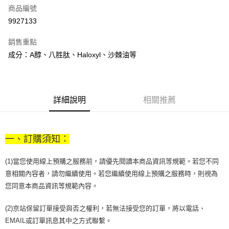
商品編號
街口支付
9927133
悠遊付
銷售重點
Google Pay
成分：A醇、八胜肽、Haloxyl、沙棘油等
全盈+PAY
大哥付你分期
相關說明
詳細說明
相關推薦
【大哥付你分期使用說明】
AFTEE先享後付
1.本服務由台灣大哥大提供，台灣大哥大用戶可立即使用無須另外申請。
2.付款方式選擇「大哥付你分期」，訂單成立後會自動跳轉到大哥付的交易
相關說明
流程，驗證手機門號後，選擇欲分期的期數、繳款截止日，確認付款後即完
一、訂購須知：
【關於「AFTEE先享後付」】
成交易。
ATM付款
AFTEE先享後付是「在收到商品之後才付款」的支付方式。 讓您購物簡單
3.實際核准額度、可分期數及費用金額請依後續交易確認頁面所載為準。
便利好安心！
(1)當您使用線上預購之服務前，請優先閱讀本商品資訊等規範。若您不同
4.訂單成立30分鐘內，如未前往確認交易或遇審核未通過，訂單將自動取
１．簡單：不需註冊會員、不需綁卡、不需儲值。
運送方式
消。如遇「轉專審核」未通過狀況，表示未達大哥付你分期系統評分，恕無
意相關內容者，請勿繼續使用。若您繼續使用線上預購之服務時，則視為
２．便利：只要手機號碼，簡訊認證，即可結帳。
法說明評估內容。
您同意本商品資訊等規範內容。
３．安心：先確認商品／服務後，再付款。
付款後全家取貨
【繳款方式說明】
1.分期款項不併入電信帳單，「大哥付你分期」於每月結算日後寄送繳費提
每筆NT$70，滿NT$899(含以上)免運費
【「AFTEE先享後付」結帳流程】
(2)京站保留訂單接受與否之權利，若無法接受您的訂單，將以電話、
醒簡訊。
１．於結帳方式選擇「AFTEE先享後付」後，將跳轉至「AFTEE先享後付」
2.透過簡訊連結打開帳單後，可選擇「超商條碼／台灣大直營門市／銀行轉
EMAIL或訂單訊息其中之方式聯繫。
付款後7-11取貨
結帳頁面，進行簡訊認證並確認金額後，即可完成結帳。
帳／街口支付／iPASS MONEY」等通路繳費。