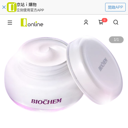
京站ｉ購物
開啟APP
立刻使用官方APP
0
1
/
1