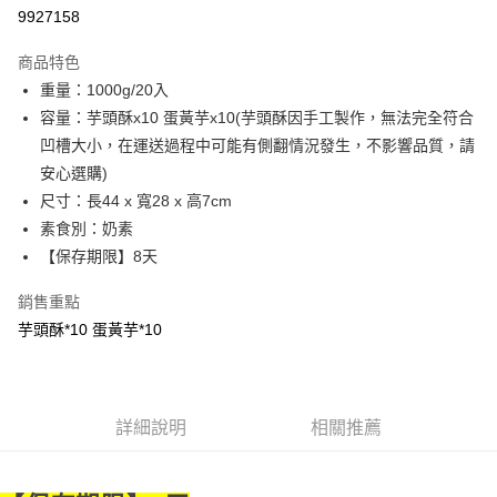
9927158
悠遊付
商品特色
Google Pay
重量：1000g/20入
全盈+PAY
容量：芋頭酥x10 蛋黃芋x10(芋頭酥因手工製作，無法完全符合
凹槽大小，在運送過程中可能有側翻情況發生，不影響品質，請
大哥付你分期
安心選購)
相關說明
尺寸：長44 x 寬28 x 高7cm
【大哥付你分期使用說明】
AFTEE先享後付
1.本服務由台灣大哥大提供，台灣大哥大用戶可立即使用無須另外申請。
素食別：奶素
2.付款方式選擇「大哥付你分期」，訂單成立後會自動跳轉到大哥付的交易
相關說明
【保存期限】8天
流程，驗證手機門號後，選擇欲分期的期數、繳款截止日，確認付款後即完
【關於「AFTEE先享後付」】
成交易。
ATM付款
AFTEE先享後付是「在收到商品之後才付款」的支付方式。 讓您購物簡單
銷售重點
3.實際核准額度、可分期數及費用金額請依後續交易確認頁面所載為準。
便利好安心！
4.訂單成立30分鐘內，如未前往確認交易或遇審核未通過，訂單將自動取
芋頭酥*10 蛋黃芋*10
１．簡單：不需註冊會員、不需綁卡、不需儲值。
運送方式
消。如遇「轉專審核」未通過狀況，表示未達大哥付你分期系統評分，恕無
２．便利：只要手機號碼，簡訊認證，即可結帳。
法說明評估內容。
３．安心：先確認商品／服務後，再付款。
宅配
【繳款方式說明】
1.分期款項不併入電信帳單，「大哥付你分期」於每月結算日後寄送繳費提
每筆NT$100，滿NT$1,000(含以上)免運費
【「AFTEE先享後付」結帳流程】
醒簡訊。
詳細說明
相關推薦
１．於結帳方式選擇「AFTEE先享後付」後，將跳轉至「AFTEE先享後付」
2.透過簡訊連結打開帳單後，可選擇「超商條碼／台灣大直營門市／銀行轉
京站台北店客服中心(1F星巴克旁) 即日起不提供京站紙袋，取件時
結帳頁面，進行簡訊認證並確認金額後，即可完成結帳。
帳／街口支付／iPASS MONEY」等通路繳費。
２．訂單成立數日內，您將收到繳費通知簡訊。
請自備購物袋，若需購買紙袋可現場詢問
３．收到繳費通知簡訊後14天內，點擊此簡訊中的連結，可透過四大超商／