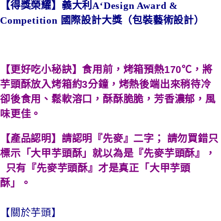
【得獎榮耀】義大利A‘Design Award &
Competition 國際設計大獎（包裝藝術設計）
【更好吃小秘訣】食用前，烤箱預熱170℃，將
芋頭酥放入烤箱約3分鐘，烤熱後端出來稍待冷
卻後食用、鬆軟溶口，酥酥脆脆，芳香濃郁，風
味更佳。
【產品認明】請認明『先麥』二字； 請勿買錯只
標示「大甲芋頭酥」就以為是『先麥芋頭酥』，
只有『先麥芋頭酥』才是真正「大甲芋頭
酥」。
【關於芋頭】