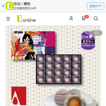
京站ｉ購物
開啟APP
立刻使用官方APP
0
1
/
1