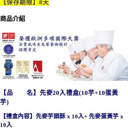
【保存期限】8天
【注意事項】
免運費
ATM／網路銀行／等多元方式進行付款，方視為交易完成。
1.本服務係由「台灣大哥大股份有限公司」（以下簡稱本公司）所提供，讓
※ 請注意：結帳手續完成當下不需立刻繳費，但若您需要取消訂單，請聯絡
用戶於交易時，得透過本服務購買商品或服務，並由商店將買賣／分期付款
購買商品的店家。未經商家同意取消之訂單仍視為有效，需透過AFTEE先享
商品介紹
買賣價金債權讓與本公司後，依約使用本公司帳單繳交帳款。
後付繳納相關費用。
2.基於同意付款使用「大哥付你分期」之契約關係目的，商店將以您的個人
※ 交易是否成功請以「AFTEE先享後付 」之結帳頁面顯示為準，若有關於
資料（包含姓名、電話或地址）提供予台灣大哥大進項蒐集、處理及利用，
是否繳費成功／繳費後需取消欲退款等相關疑問，請聯繫「AFTEE先享後付
由本公司與您本人進行分期帳單所需資料之確認、核對及更正。
客戶支援中心」
https://netprotections.freshdesk.com/support/home
3.完整用戶服務條款，請詳閱以下連結：
https://oppay.tw/userRule
【注意事項】
１．透過由恩沛科技股份有限公司提供之「AFTEE先享後付」服務完成之交
易，需依本服務之必要範圍內提供個人資料，並將交易相關給付款項請求債
權轉讓予恩沛科技股份有限公司。
２．關於個人資料處理事宜，請瀏覽以下網址：
https://aftee.tw/terms/#terms3
３．未成年的使用者請事先徵得法定代理人或監護人之同意方可使用
「AFTEE先享後付」，若未經同意申辦者引起之損失，本公司不負相關責
任。
【品 名】先麥20入禮盒(10芋+10蛋黃
４．使用「AFTEE先享後付」時，將依據個別帳號之用戶狀況，依本公司即
時審查核予不同之上限額度；若仍有額度不足之情形，本公司將視審查結果
芋)
請求用戶進行身份認證。
５．嚴禁一人註冊多個帳號或使用他人資訊註冊。若發現惡意使用之情形，
恩沛科技股份有限公司將有權停止該用戶之使用額度並採取法律行動。
【禮盒內容】先麥芋頭酥 x 10入+ 先麥蛋黃芋 x
10入