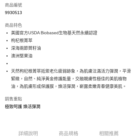
商品編號
街口支付
9930513
悠遊付
商品特色
Google Pay
美國官方USDA Biobased生物基天然永續認證
全盈+PAY
枸杞根菁萃
深海兩節薺籽油
大哥付你分期
澳洲堅果油
相關說明
【大哥付你分期使用說明】
AFTEE先享後付
1.本服務由台灣大哥大提供，台灣大哥大用戶可立即使用無須另外申請。
天然枸杞根菁萃抵禦老化疲弱跡象，為肌膚注滿活力彈潤，平滑
2.付款方式選擇「大哥付你分期」，訂單成立後會自動跳轉到大哥付的交易
相關說明
緊緻，自然、純淨黃金修護能量，交融親膚性極佳的美肌植物
流程，驗證手機門號後，選擇欲分期的期數、繳款截止日，確認付款後即完
【關於「AFTEE先享後付」】
油，為肌膚形成保護膜，煥活彈潤，嶄露柔嫩青春健康美肌。
成交易。
ATM付款
AFTEE先享後付是「在收到商品之後才付款」的支付方式。 讓您購物簡單
3.實際核准額度、可分期數及費用金額請依後續交易確認頁面所載為準。
便利好安心！
4.訂單成立30分鐘內，如未前往確認交易或遇審核未通過，訂單將自動取
銷售重點
１．簡單：不需註冊會員、不需綁卡、不需儲值。
運送方式
消。如遇「轉專審核」未通過狀況，表示未達大哥付你分期系統評分，恕無
２．便利：只要手機號碼，簡訊認證，即可結帳。
極致呵護 煥活彈潤
法說明評估內容。
３．安心：先確認商品／服務後，再付款。
付款後全家取貨
【繳款方式說明】
1.分期款項不併入電信帳單，「大哥付你分期」於每月結算日後寄送繳費提
每筆NT$70，滿NT$1,000(含以上)免運費
【「AFTEE先享後付」結帳流程】
醒簡訊。
１．於結帳方式選擇「AFTEE先享後付」後，將跳轉至「AFTEE先享後付」
2.透過簡訊連結打開帳單後，可選擇「超商條碼／台灣大直營門市／銀行轉
付款後7-11取貨
詳細說明
商品規格
相關推薦
結帳頁面，進行簡訊認證並確認金額後，即可完成結帳。
帳／街口支付／iPASS MONEY」等通路繳費。