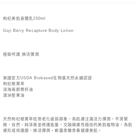
２．訂單成立數日內，您將收到繳費通知簡訊。
每筆NT$70，滿NT$1,000(含以上)免運費
３．收到繳費通知簡訊後14天內，點擊此簡訊中的連結，可透過四大超商／
【注意事項】
ATM／網路銀行／等多元方式進行付款，方視為交易完成。
宅配
1.本服務係由「台灣大哥大股份有限公司」（以下簡稱本公司）所提供，讓
※ 請注意：結帳手續完成當下不需立刻繳費，但若您需要取消訂單，請聯絡
枸杞美肌身體乳250ml
用戶於交易時，得透過本服務購買商品或服務，並由商店將買賣／分期付款
每筆NT$100，滿NT$1,200(含以上)免運費
購買商品的店家。未經商家同意取消之訂單仍視為有效，需透過AFTEE先享
買賣價金債權讓與本公司後，依約使用本公司帳單繳交帳款。
後付繳納相關費用。
Goji Berry Recapture Body Lotion
2.基於同意付款使用「大哥付你分期」之契約關係目的，商店將以您的個人
京站台北店客服中心(1F星巴克旁) 即日起不提供京站紙袋，取件時
※ 交易是否成功請以「AFTEE先享後付 」之結帳頁面顯示為準，若有關於
資料（包含姓名、電話或地址）提供予台灣大哥大進項蒐集、處理及利用，
是否繳費成功／繳費後需取消欲退款等相關疑問，請聯繫「AFTEE先享後付
請自備購物袋，若需購買紙袋可現場詢問
由本公司與您本人進行分期帳單所需資料之確認、核對及更正。
客戶支援中心」
https://netprotections.freshdesk.com/support/home
3.完整用戶服務條款，請詳閱以下連結：
https://oppay.tw/userRule
免運費
極致呵護 煥活彈潤
【注意事項】
１．透過由恩沛科技股份有限公司提供之「AFTEE先享後付」服務完成之交
易，需依本服務之必要範圍內提供個人資料，並將交易相關給付款項請求債
權轉讓予恩沛科技股份有限公司。
美國官方USDA Biobased生物基天然永續認證
２．關於個人資料處理事宜，請瀏覽以下網址：
枸杞根菁萃
https://aftee.tw/terms/#terms3
３．未成年的使用者請事先徵得法定代理人或監護人之同意方可使用
深海兩節薺籽油
「AFTEE先享後付」，若未經同意申辦者引起之損失，本公司不負相關責
澳洲堅果油
任。
４．使用「AFTEE先享後付」時，將依據個別帳號之用戶狀況，依本公司即
時審查核予不同之上限額度；若仍有額度不足之情形，本公司將視審查結果
請求用戶進行身份認證。
天然枸杞根菁萃抵禦老化疲弱跡象，為肌膚注滿活力彈潤，平滑緊
５．嚴禁一人註冊多個帳號或使用他人資訊註冊。若發現惡意使用之情形，
緻，自然、純淨黃金修護能量，交融親膚性極佳的美肌植物油，為肌
恩沛科技股份有限公司將有權停止該用戶之使用額度並採取法律行動。
膚形成保護膜，煥活彈潤，嶄露柔嫩青春健康美肌。