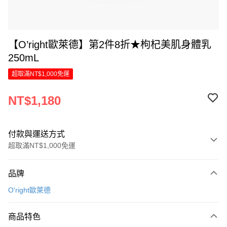
【O’right歐萊德】第2件8折★枸杞美肌身體乳
250mL
超取滿NT$1,000免運
NT$1,180
付款與運送方式
超取滿NT$1,000免運
付款方式
品牌
信用卡一次付款
O'right歐萊德
LINE Pay
商品特色
Apple Pay