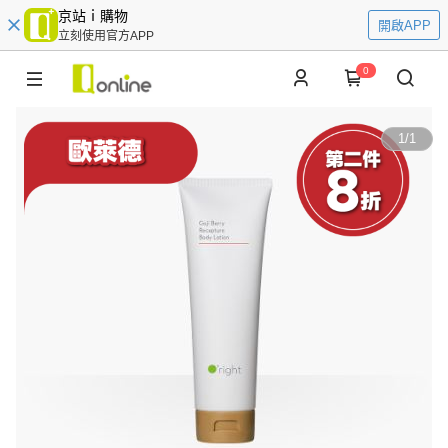
京站ｉ購物
開啟APP
立刻使用官方APP
0
1
/
1