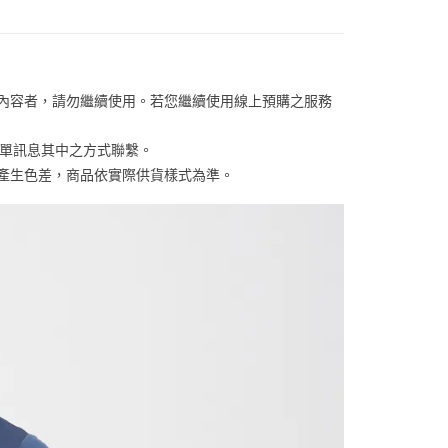
否成功請以「AFTEE先享後付 」之結帳頁面顯示為準，若有關於
含姓名、電話或地址）提供予台灣大哥大進項蒐集、處理及利
功／繳費後需取消欲退款等相關疑問，請聯繫「AFTEE先享後
客服中心(1F星巴克旁) 即日起不提供京站紙袋，取件時
公司與您本人進行分期帳單所需資料之確認、核對及更正。
援中心」
https://netprotections.freshdesk.com/support/home
物袋，若需購買紙袋可現場詢問
戶服務條款，請詳閱以下連結：
https://oppay.tw/userRule
項】
恩沛科技股份有限公司提供之「AFTEE先享後付」服務完成之
關內容者，請勿繼續使用。若您繼續使用線上預購之服務
依本服務之必要範圍內提供個人資料，並將交易相關給付款項請
讓予恩沛科技股份有限公司。
個人資料處理事宜，請瀏覽以下網址：
訂單訊息其中之方式聯繫。
ee.tw/terms/#terms3
係產生色差，商品依實際供貨樣式為準。 
年的使用者請事先徵得法定代理人或監護人之同意方可使用
E先享後付」，若未經同意申辦者引起之損失，本公司不負相關責
AFTEE先享後付」時，將依據個別帳號之用戶狀況，依本公司
核予不同之上限額度；若仍有額度不足之情形，本公司將視審查
用戶進行身份認證。
一人註冊多個帳號或使用他人資訊註冊。若發現惡意使用之情
科技股份有限公司將有權停止該用戶之使用額度並採取法律行