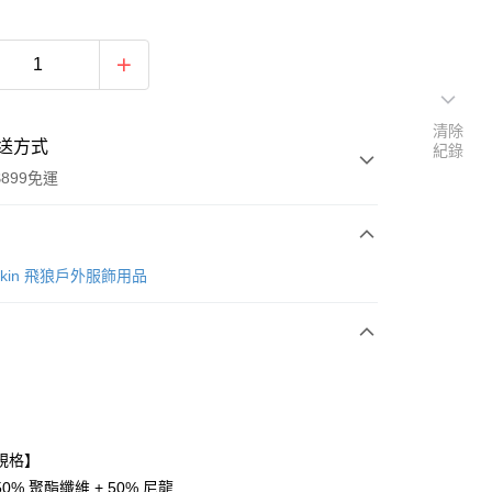
清除
送方式
紀錄
899免運
次付款
lfskin 飛狼戶外服飾用品
規格】
y
0% 聚酯纖維 + 50% 尼龍