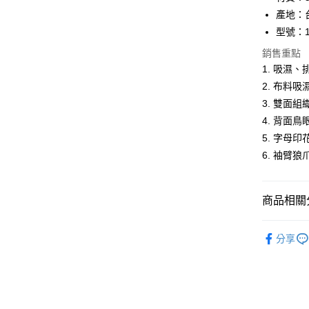
產地：
全盈+PAY
型號：1
大哥付你
銷售重點
相關說明
1. 吸濕
【大哥付
AFTEE先
1.本服務
2. 布料
2.付款方
相關說明
3. 雙面
流程，驗
【關於「A
4. 背面
ATM付款
完成交易
AFTEE
3.實際核
便利好安
5. 字母
4.訂單成
１．簡單
6. 袖臂
消。如遇
２．便利
運送方式
無法說明
３．安心
【繳款方
付款後全
1.分期款
【「AFT
商品相關分
醒簡訊。
每筆NT$7
１．於結帳
2.透過簡
付」結帳
運動/戶外
帳／街口支
付款後7-1
２．訂單
分享
３．收到繳
運動/戶外
每筆NT$7
【注意事
／ATM／
1.本服務
※ 請注意
宅配
用戶於交
絡購買商品
款買賣價
先享後付
每筆NT$1
2.基於同