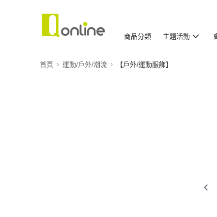
商品分類
主題活動
首頁
運動/戶外/潮流
【戶外/運動服飾】