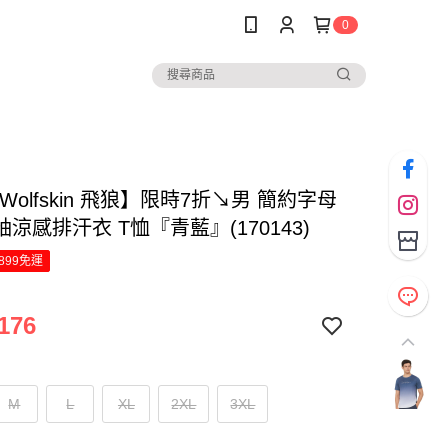
0
k Wolfskin 飛狼】限時7折↘男 簡約字母
涼感排汗衣 T恤『青藍』(170143)
899免運
176
M
L
XL
2XL
3XL