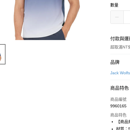
數量
付款與運
超取滿NT$
付款方式
品牌
信用卡一
Jack Wo
LINE Pay
商品特色
Apple Pay
商品編號
街口支付
9960165
商品特色
悠遊付
【商品
Google Pa
材質：5