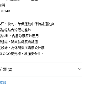
台灣
70143
分期
、排汗、快乾，確保運動中保持舒適乾爽
你分期使用說明】
享後付
由台灣大哥大提供，台灣大哥大用戶可立即使用無須另外申請。
吸濕速乾結合涼感功能紗
式選擇「大哥付你分期」，訂單成立後會自動跳轉到大哥付的交易
組織結構,，內層涼感原紗應用
證手機門號後，選擇欲分期的期數、繳款截止日，確認付款後即
FTEE先享後付」】
鳥眼組織，降底黏膚感爽舒適
。
先享後付是「在收到商品之後才付款」的支付方式。 讓您購物簡單
准額度、可分期數及費用金額請依後續交易確認頁面所載為準。
心！
印花設計，為休閒穿搭增添設計感
立30分鐘內，如未前往確認交易或遇審核未通過，訂單將自動取
：不需註冊會員、不需綁卡、不需儲值。
狼爪LOGO反光標，增加安全性。
「轉專審核」未通過狀況，表示未達大哥付你分期系統評分，恕
：只要手機號碼，簡訊認證，即可結帳。
評估內容。
：先確認商品／服務後，再付款。
式說明】
家取貨
項不併入電信帳單，「大哥付你分期」於每月結算日後寄送繳費提
EE先享後付」結帳流程】
類 (2)
0，滿NT$899(含以上)免運費
方式選擇「AFTEE先享後付」後，將跳轉至「AFTEE先享後
訊連結打開帳單後，可選擇「超商條碼／台灣大直營門市／銀行轉
頁面，進行簡訊認證並確認金額後，即可完成結帳。
/潮流
【戶外/運動服飾】
付／iPASS MONEY」等通路繳費。
1取貨
成立數日內，您將收到繳費通知簡訊。
客服
費通知簡訊後14天內，點擊此簡訊中的連結，可透過四大超商
/潮流
Jack Wolfskin 飛狼戶外服飾用品
0，滿NT$899(含以上)免運費
項】
網路銀行／等多元方式進行付款，方視為交易完成。
係由「台灣大哥大股份有限公司」（以下簡稱本公司）所提供，讓
：結帳手續完成當下不需立刻繳費，但若您需要取消訂單，請聯
易時，得透過本服務購買商品或服務，並由商店將買賣／分期付
的店家。未經商家同意取消之訂單仍視為有效，需透過AFTEE
金債權讓與本公司後，依約使用本公司帳單繳交帳款。
繳納相關費用。
00，滿NT$1,000(含以上)免運費
意付款使用「大哥付你分期」之契約關係目的，商店將以您的個人