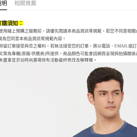
※ 交易是
說明
相關推薦
資料（包
是否繳費成
京站台北店
用，由本
付客戶支
請自備購
3.完整用
訂購須知：
免運費
【注意事
１．透過由
當您使用線上預購之服務前，請優先閱讀本商品資訊等規範。若您不同意相
交易，需
視為您同意本商品資訊等規範內容。
求債權轉
２．關於
京站保留訂單接受與否之權利，若無法接受您的訂單，將以電話、EMAIL或
https://aft
商品文案為專櫃(原廠/供應商)所提供，商品顏色可能會因網頁呈現與拍攝關
３．未成
未盡事宜
京站時尚廣場保有活動最終修改及解釋權。
「AFTE
任。
４．使用「
即時審查
結果請求
５．嚴禁
形，恩沛
動。