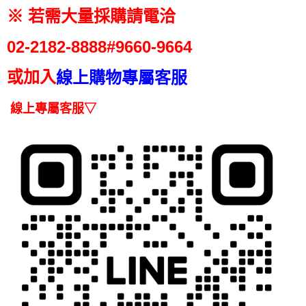
２．便利：只要手機號碼，簡訊認證，即可結帳。
法說明評估內容。
※ 若需大量採購請電洽
３．安心：先確認商品／服務後，再付款。
白鵝山腳-常溫宅配
【繳款方式說明】
1.分期款項不併入電信帳單，「大哥付你分期」於每月結算日後寄送繳費提
每筆NT$150，滿NT$2,000(含以上)免運費
【「AFTEE先享後付」結帳流程】
02-2182-
8888#9660-9664
醒簡訊。
１．於結帳方式選擇「AFTEE先享後付」後，將跳轉至「AFTEE先享後付」
2.透過簡訊連結打開帳單後，可選擇「超商條碼／台灣大直營門市／銀行轉
結帳頁面，進行簡訊認證並確認金額後，即可完成結帳。
帳／街口支付／iPASS MONEY」等通路繳費。
或加入
線上購物專屬客服
２．訂單成立數日內，您將收到繳費通知簡訊。
３．收到繳費通知簡訊後14天內，點擊此簡訊中的連結，可透過四大超商／
【注意事項】
ATM／網路銀行／等多元方式進行付款，方視為交易完成。
線上專屬客服▽
1.本服務係由「台灣大哥大股份有限公司」（以下簡稱本公司）所提供，讓
※ 請注意：結帳手續完成當下不需立刻繳費，但若您需要取消訂單，請聯絡
用戶於交易時，得透過本服務購買商品或服務，並由商店將買賣／分期付款
購買商品的店家。未經商家同意取消之訂單仍視為有效，需透過AFTEE先享
買賣價金債權讓與本公司後，依約使用本公司帳單繳交帳款。
後付繳納相關費用。
2.基於同意付款使用「大哥付你分期」之契約關係目的，商店將以您的個人
※ 交易是否成功請以「AFTEE先享後付 」之結帳頁面顯示為準，若有關於
資料（包含姓名、電話或地址）提供予台灣大哥大進項蒐集、處理及利用，
是否繳費成功／繳費後需取消欲退款等相關疑問，請聯繫「AFTEE先享後付
由本公司與您本人進行分期帳單所需資料之確認、核對及更正。
客戶支援中心」
https://netprotections.freshdesk.com/support/home
3.完整用戶服務條款，請詳閱以下連結：
https://oppay.tw/userRule
【注意事項】
１．透過由恩沛科技股份有限公司提供之「AFTEE先享後付」服務完成之交
易，需依本服務之必要範圍內提供個人資料，並將交易相關給付款項請求債
權轉讓予恩沛科技股份有限公司。
２．關於個人資料處理事宜，請瀏覽以下網址：
https://aftee.tw/terms/#terms3
３．未成年的使用者請事先徵得法定代理人或監護人之同意方可使用
「AFTEE先享後付」，若未經同意申辦者引起之損失，本公司不負相關責
任。