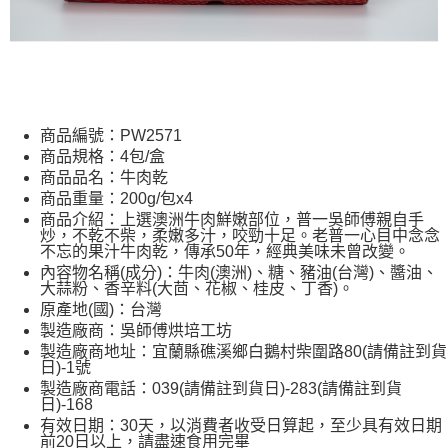
商品編號：PW2571
商品規格：4包/盒
商品品名：牛肉乾
商品重量：200g/包x4
商品介紹：上選澳洲牛肉鮮嫩部位，普一吳師傅親自手
炒，不乾不柴，柔嫩多汁，咬勁十足。老普一心目中念念
不忘的果汁牛肉乾，傳承50年，經典美味未曾改變。
內容物名稱(成分)：牛肉(澳洲)、糖、豬油(台灣)、醬油、
大蒜粉、香辛料(大茴、花椒、桂皮、丁香)。
原產地(國)：台灣
製造廠商：吳師傅烘培工坊
製造廠商地址：宜蘭縣礁溪鄉白鵝村柴圍路80(請備註到貨
日)-1號
製造廠商電話：039(請備註到貨日)-283(請備註到貨
日)-168
有效日期：30天，以消費者收受日算起，至少具有效日期
前20日以上，請盡速食用完畢