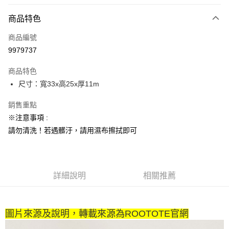
LINE Pay
商品特色
Apple Pay
商品編號
街口支付
9979737
悠遊付
商品特色
Google Pay
尺寸：寬33x高25x厚11m
全盈+PAY
銷售重點
大哥付你分期
※注意事項 :
相關說明
請勿清洗！若遇髒汙，請用濕布擦拭即可
【大哥付你分期使用說明】
AFTEE先享後付
1.本服務由台灣大哥大提供，台灣大哥大用戶可立即使用無須另外申請。
2.付款方式選擇「大哥付你分期」，訂單成立後會自動跳轉到大哥付的交易
相關說明
流程，驗證手機門號後，選擇欲分期的期數、繳款截止日，確認付款後即完
【關於「AFTEE先享後付」】
成交易。
詳細說明
相關推薦
ATM付款
AFTEE先享後付是「在收到商品之後才付款」的支付方式。 讓您購物簡單
3.實際核准額度、可分期數及費用金額請依後續交易確認頁面所載為準。
便利好安心！
4.訂單成立30分鐘內，如未前往確認交易或遇審核未通過，訂單將自動取
１．簡單：不需註冊會員、不需綁卡、不需儲值。
運送方式
消。如遇「轉專審核」未通過狀況，表示未達大哥付你分期系統評分，恕無
２．便利：只要手機號碼，簡訊認證，即可結帳。
法說明評估內容。
圖片來源及說明，轉載來源為ROOTOTE官網
３．安心：先確認商品／服務後，再付款。
付款後全家取貨
【繳款方式說明】