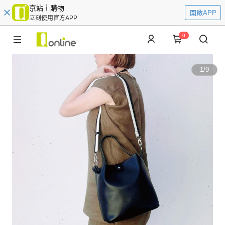
京站ｉ購物
開啟APP
立刻使用官方APP
0
1
/
9