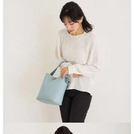
1.分期款項不併入電信帳單，「大哥付你分期」於每月結算日後寄送繳費提
每筆NT$70，滿NT$899(含以上)免運費
【「AFTEE先享後付」結帳流程】
醒簡訊。
１．於結帳方式選擇「AFTEE先享後付」後，將跳轉至「AFTEE先享後付」
2.透過簡訊連結打開帳單後，可選擇「超商條碼／台灣大直營門市／銀行轉
付款後7-11取貨
結帳頁面，進行簡訊認證並確認金額後，即可完成結帳。
帳／街口支付／iPASS MONEY」等通路繳費。
２．訂單成立數日內，您將收到繳費通知簡訊。
每筆NT$70，滿NT$899(含以上)免運費
３．收到繳費通知簡訊後14天內，點擊此簡訊中的連結，可透過四大超商／
【注意事項】
ATM／網路銀行／等多元方式進行付款，方視為交易完成。
宅配
1.本服務係由「台灣大哥大股份有限公司」（以下簡稱本公司）所提供，讓
※ 請注意：結帳手續完成當下不需立刻繳費，但若您需要取消訂單，請聯絡
用戶於交易時，得透過本服務購買商品或服務，並由商店將買賣／分期付款
每筆NT$100，滿NT$1,000(含以上)免運費
購買商品的店家。未經商家同意取消之訂單仍視為有效，需透過AFTEE先享
買賣價金債權讓與本公司後，依約使用本公司帳單繳交帳款。
後付繳納相關費用。
2.基於同意付款使用「大哥付你分期」之契約關係目的，商店將以您的個人
京站台北店客服中心(1F星巴克旁) 即日起不提供京站紙袋，取件時
※ 交易是否成功請以「AFTEE先享後付 」之結帳頁面顯示為準，若有關於
資料（包含姓名、電話或地址）提供予台灣大哥大進項蒐集、處理及利用，
是否繳費成功／繳費後需取消欲退款等相關疑問，請聯繫「AFTEE先享後付
請自備購物袋，若需購買紙袋可現場詢問
由本公司與您本人進行分期帳單所需資料之確認、核對及更正。
客戶支援中心」
https://netprotections.freshdesk.com/support/home
3.完整用戶服務條款，請詳閱以下連結：
https://oppay.tw/userRule
免運費
【注意事項】
１．透過由恩沛科技股份有限公司提供之「AFTEE先享後付」服務完成之交
易，需依本服務之必要範圍內提供個人資料，並將交易相關給付款項請求債
權轉讓予恩沛科技股份有限公司。
２．關於個人資料處理事宜，請瀏覽以下網址：
https://aftee.tw/terms/#terms3
３．未成年的使用者請事先徵得法定代理人或監護人之同意方可使用
「AFTEE先享後付」，若未經同意申辦者引起之損失，本公司不負相關責
任。
４．使用「AFTEE先享後付」時，將依據個別帳號之用戶狀況，依本公司即
時審查核予不同之上限額度；若仍有額度不足之情形，本公司將視審查結果
請求用戶進行身份認證。