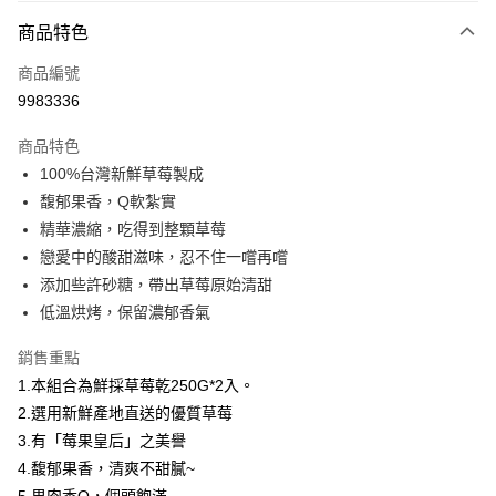
商品特色
Apple Pay
商品編號
街口支付
9983336
悠遊付
商品特色
Google Pay
100%台灣新鮮草莓製成
全盈+PAY
馥郁果香，Q軟紮實
精華濃縮，吃得到整顆草莓
大哥付你分期
戀愛中的酸甜滋味，忍不住一嚐再嚐
相關說明
添加些許砂糖，帶出草莓原始清甜
【大哥付你分期使用說明】
AFTEE先享後付
1.本服務由台灣大哥大提供，台灣大哥大用戶可立即使用無須另外申請。
低溫烘烤，保留濃郁香氣
2.付款方式選擇「大哥付你分期」，訂單成立後會自動跳轉到大哥付的交易
相關說明
流程，驗證手機門號後，選擇欲分期的期數、繳款截止日，確認付款後即完
銷售重點
【關於「AFTEE先享後付」】
成交易。
ATM付款
AFTEE先享後付是「在收到商品之後才付款」的支付方式。 讓您購物簡單
1.本組合為鮮採草莓乾250G*2入。
3.實際核准額度、可分期數及費用金額請依後續交易確認頁面所載為準。
便利好安心！
4.訂單成立30分鐘內，如未前往確認交易或遇審核未通過，訂單將自動取
2.選用新鮮產地直送的優質草莓
１．簡單：不需註冊會員、不需綁卡、不需儲值。
運送方式
消。如遇「轉專審核」未通過狀況，表示未達大哥付你分期系統評分，恕無
２．便利：只要手機號碼，簡訊認證，即可結帳。
3.有「莓果皇后」之美譽
法說明評估內容。
３．安心：先確認商品／服務後，再付款。
免運優惠
4.馥郁果香，清爽不甜膩~
【繳款方式說明】
1.分期款項不併入電信帳單，「大哥付你分期」於每月結算日後寄送繳費提