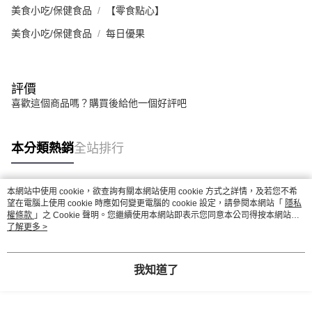
美食小吃/保健食品
【零食點心】
美食小吃/保健食品
每日優果
評價
喜歡這個商品嗎？購買後給他一個好評吧
本分類熱銷
全站排行
本網站中使用 cookie，欲查詢有關本網站使用 cookie 方式之詳情，及若您不希
熱門標籤
望在電腦上使用 cookie 時應如何變更電腦的 cookie 設定，請參閱本網站「
隱私
權條款
」之 Cookie 聲明。您繼續使用本網站即表示您同意本公司得按本網站使
用條款之 Cookie 聲明使用 cookie。
了解更多 >
我知道了