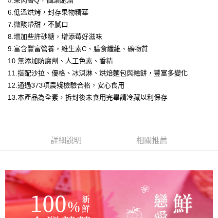
免運費
5.果肉香Q，個頭飽滿
【「AFTEE先享後付」結帳流程】
醒簡訊。
１．於結帳方式選擇「AFTEE先享後付」後，將跳轉至「AFTEE先享後付」
6.低溫烘烤，封存果物精華
2.透過簡訊連結打開帳單後，可選擇「超商條碼／台灣大直營門市／銀行轉
每日優果-常溫宅配
結帳頁面，進行簡訊認證並確認金額後，即可完成結帳。
帳／街口支付／iPASS MONEY」等通路繳費。
7.微酸帶甜，不膩口
２．訂單成立數日內，您將收到繳費通知簡訊。
每筆NT$150，滿NT$1,000(含以上)免運費
8.增加些許砂糖，增添莓好滋味
３．收到繳費通知簡訊後14天內，點擊此簡訊中的連結，可透過四大超商／
【注意事項】
ATM／網路銀行／等多元方式進行付款，方視為交易完成。
9.富含豐富營養，維生素C、膳食纖維、礦物質
1.本服務係由「台灣大哥大股份有限公司」（以下簡稱本公司）所提供，讓
※ 請注意：結帳手續完成當下不需立刻繳費，但若您需要取消訂單，請聯絡
用戶於交易時，得透過本服務購買商品或服務，並由商店將買賣／分期付款
10.無添加防腐劑、人工色素、香精
購買商品的店家。未經商家同意取消之訂單仍視為有效，需透過AFTEE先享
買賣價金債權讓與本公司後，依約使用本公司帳單繳交帳款。
後付繳納相關費用。
11.搭配沙拉、優格、冰淇淋、烘焙麵包與糕餅，豐富多變化
2.基於同意付款使用「大哥付你分期」之契約關係目的，商店將以您的個人
※ 交易是否成功請以「AFTEE先享後付 」之結帳頁面顯示為準，若有關於
12.通過373項農殘檢驗合格，安心食用
資料（包含姓名、電話或地址）提供予台灣大哥大進項蒐集、處理及利用，
是否繳費成功／繳費後需取消欲退款等相關疑問，請聯繫「AFTEE先享後付
由本公司與您本人進行分期帳單所需資料之確認、核對及更正。
13.本產品為全素，拆封後未食用完畢請冷藏以利保存
客戶支援中心」
https://netprotections.freshdesk.com/support/home
3.完整用戶服務條款，請詳閱以下連結：
https://oppay.tw/userRule
【注意事項】
１．透過由恩沛科技股份有限公司提供之「AFTEE先享後付」服務完成之交
易，需依本服務之必要範圍內提供個人資料，並將交易相關給付款項請求債
詳細說明
相關推薦
權轉讓予恩沛科技股份有限公司。
２．關於個人資料處理事宜，請瀏覽以下網址：
https://aftee.tw/terms/#terms3
３．未成年的使用者請事先徵得法定代理人或監護人之同意方可使用
「AFTEE先享後付」，若未經同意申辦者引起之損失，本公司不負相關責
任。
４．使用「AFTEE先享後付」時，將依據個別帳號之用戶狀況，依本公司即
時審查核予不同之上限額度；若仍有額度不足之情形，本公司將視審查結果
請求用戶進行身份認證。