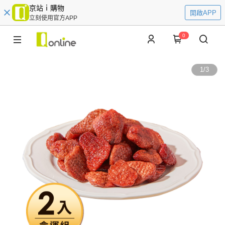
京站ｉ購物
開啟APP
立刻使用官方APP
0
1
/
3