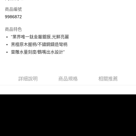
商品編號
街口支付
9986872
悠遊付
商品特色
Google Pay
"業界唯一鈦金屬鍍膜,光鮮亮麗
全盈+PAY
黑檀原木握柄/不鏽鋼鑄造彎柄
雷雕水量刻度/鶴嘴出水設計"
大哥付你分期
相關說明
【大哥付你分期使用說明】
AFTEE先享後付
1.本服務由台灣大哥大提供，台灣大哥大用戶可立即使用無須另外申請。
詳細說明
商品規格
相關推薦
2.付款方式選擇「大哥付你分期」，訂單成立後會自動跳轉到大哥付的交易
相關說明
流程，驗證手機門號後，選擇欲分期的期數、繳款截止日，確認付款後即完
【關於「AFTEE先享後付」】
成交易。
ATM付款
AFTEE先享後付是「在收到商品之後才付款」的支付方式。 讓您購物簡單
3.實際核准額度、可分期數及費用金額請依後續交易確認頁面所載為準。
便利好安心！
4.訂單成立30分鐘內，如未前往確認交易或遇審核未通過，訂單將自動取
１．簡單：不需註冊會員、不需綁卡、不需儲值。
運送方式
消。如遇「轉專審核」未通過狀況，表示未達大哥付你分期系統評分，恕無
２．便利：只要手機號碼，簡訊認證，即可結帳。
法說明評估內容。
３．安心：先確認商品／服務後，再付款。
付款後全家取貨
【繳款方式說明】
1.分期款項不併入電信帳單，「大哥付你分期」於每月結算日後寄送繳費提
每筆NT$70，滿NT$899(含以上)免運費
【「AFTEE先享後付」結帳流程】
醒簡訊。
１．於結帳方式選擇「AFTEE先享後付」後，將跳轉至「AFTEE先享後付」
2.透過簡訊連結打開帳單後，可選擇「超商條碼／台灣大直營門市／銀行轉