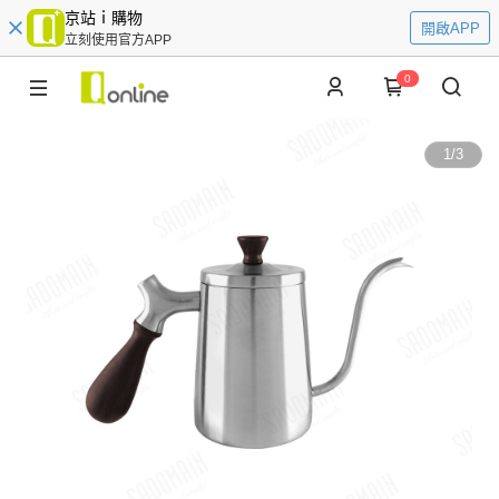
京站ｉ購物
開啟APP
立刻使用官方APP
0
1
/
3