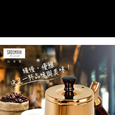
付款後7-11取貨
結帳頁面，進行簡訊認證並確認金額後，即可完成結帳。
帳／街口支付／iPASS MONEY」等通路繳費。
２．訂單成立數日內，您將收到繳費通知簡訊。
每筆NT$70，滿NT$899(含以上)免運費
３．收到繳費通知簡訊後14天內，點擊此簡訊中的連結，可透過四大超商／
【注意事項】
ATM／網路銀行／等多元方式進行付款，方視為交易完成。
宅配
1.本服務係由「台灣大哥大股份有限公司」（以下簡稱本公司）所提供，讓
※ 請注意：結帳手續完成當下不需立刻繳費，但若您需要取消訂單，請聯絡
用戶於交易時，得透過本服務購買商品或服務，並由商店將買賣／分期付款
每筆NT$100，滿NT$1,000(含以上)免運費
購買商品的店家。未經商家同意取消之訂單仍視為有效，需透過AFTEE先享
買賣價金債權讓與本公司後，依約使用本公司帳單繳交帳款。
後付繳納相關費用。
2.基於同意付款使用「大哥付你分期」之契約關係目的，商店將以您的個人
京站台北店客服中心(1F星巴克旁) 即日起不提供京站紙袋，取件時
※ 交易是否成功請以「AFTEE先享後付 」之結帳頁面顯示為準，若有關於
資料（包含姓名、電話或地址）提供予台灣大哥大進項蒐集、處理及利用，
是否繳費成功／繳費後需取消欲退款等相關疑問，請聯繫「AFTEE先享後付
請自備購物袋，若需購買紙袋可現場詢問
由本公司與您本人進行分期帳單所需資料之確認、核對及更正。
客戶支援中心」
https://netprotections.freshdesk.com/support/home
3.完整用戶服務條款，請詳閱以下連結：
https://oppay.tw/userRule
免運費
【注意事項】
１．透過由恩沛科技股份有限公司提供之「AFTEE先享後付」服務完成之交
易，需依本服務之必要範圍內提供個人資料，並將交易相關給付款項請求債
權轉讓予恩沛科技股份有限公司。
２．關於個人資料處理事宜，請瀏覽以下網址：
https://aftee.tw/terms/#terms3
３．未成年的使用者請事先徵得法定代理人或監護人之同意方可使用
「AFTEE先享後付」，若未經同意申辦者引起之損失，本公司不負相關責
任。
４．使用「AFTEE先享後付」時，將依據個別帳號之用戶狀況，依本公司即
時審查核予不同之上限額度；若仍有額度不足之情形，本公司將視審查結果
請求用戶進行身份認證。
５．嚴禁一人註冊多個帳號或使用他人資訊註冊。若發現惡意使用之情形，
恩沛科技股份有限公司將有權停止該用戶之使用額度並採取法律行動。