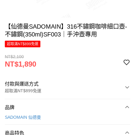
【仙德曼SADOMAIN】316不鏽鋼咖啡細口壺-
不鏽鋼(350ml)SF003｜手沖壺專用
超取滿NT$899免運
NT$2,100
NT$1,890
付款與運送方式
超取滿NT$899免運
付款方式
品牌
信用卡一次付款
SADOMAIN 仙德曼
LINE Pay
商品特色
Apple Pay