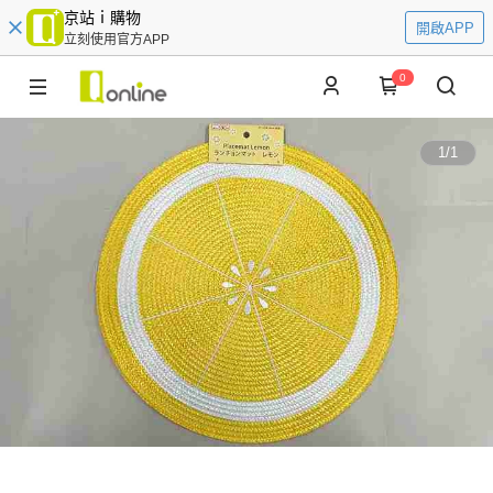
京站ｉ購物
開啟APP
立刻使用官方APP
0
1
/
1