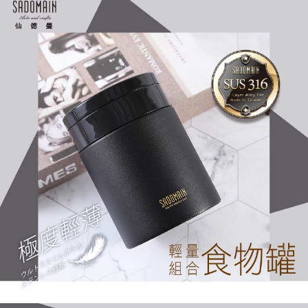
1.分期款項不併入電信帳單，「大哥付你分期」於每月結算日後寄送繳費提
每筆NT$70，滿NT$899(含以上)免運費
【「AFTEE先享後付」結帳流程】
醒簡訊。
１．於結帳方式選擇「AFTEE先享後付」後，將跳轉至「AFTEE先享後付」
2.透過簡訊連結打開帳單後，可選擇「超商條碼／台灣大直營門市／銀行轉
付款後7-11取貨
結帳頁面，進行簡訊認證並確認金額後，即可完成結帳。
帳／街口支付／iPASS MONEY」等通路繳費。
２．訂單成立數日內，您將收到繳費通知簡訊。
每筆NT$70，滿NT$899(含以上)免運費
３．收到繳費通知簡訊後14天內，點擊此簡訊中的連結，可透過四大超商／
【注意事項】
ATM／網路銀行／等多元方式進行付款，方視為交易完成。
宅配
1.本服務係由「台灣大哥大股份有限公司」（以下簡稱本公司）所提供，讓
※ 請注意：結帳手續完成當下不需立刻繳費，但若您需要取消訂單，請聯絡
用戶於交易時，得透過本服務購買商品或服務，並由商店將買賣／分期付款
每筆NT$100，滿NT$1,000(含以上)免運費
購買商品的店家。未經商家同意取消之訂單仍視為有效，需透過AFTEE先享
買賣價金債權讓與本公司後，依約使用本公司帳單繳交帳款。
後付繳納相關費用。
2.基於同意付款使用「大哥付你分期」之契約關係目的，商店將以您的個人
京站台北店客服中心(1F星巴克旁) 即日起不提供京站紙袋，取件時
※ 交易是否成功請以「AFTEE先享後付 」之結帳頁面顯示為準，若有關於
資料（包含姓名、電話或地址）提供予台灣大哥大進項蒐集、處理及利用，
是否繳費成功／繳費後需取消欲退款等相關疑問，請聯繫「AFTEE先享後付
請自備購物袋，若需購買紙袋可現場詢問
由本公司與您本人進行分期帳單所需資料之確認、核對及更正。
客戶支援中心」
https://netprotections.freshdesk.com/support/home
3.完整用戶服務條款，請詳閱以下連結：
https://oppay.tw/userRule
免運費
【注意事項】
１．透過由恩沛科技股份有限公司提供之「AFTEE先享後付」服務完成之交
易，需依本服務之必要範圍內提供個人資料，並將交易相關給付款項請求債
權轉讓予恩沛科技股份有限公司。
２．關於個人資料處理事宜，請瀏覽以下網址：
https://aftee.tw/terms/#terms3
３．未成年的使用者請事先徵得法定代理人或監護人之同意方可使用
「AFTEE先享後付」，若未經同意申辦者引起之損失，本公司不負相關責
任。
４．使用「AFTEE先享後付」時，將依據個別帳號之用戶狀況，依本公司即
時審查核予不同之上限額度；若仍有額度不足之情形，本公司將視審查結果