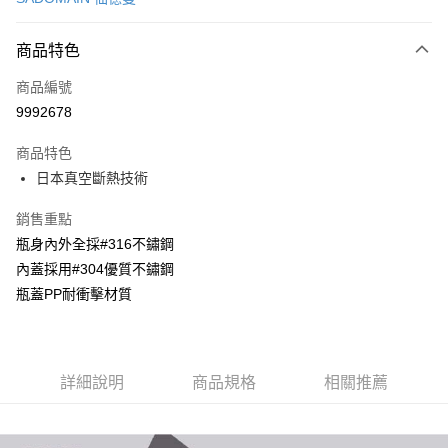
LINE Pay
商品特色
Apple Pay
商品編號
街口支付
9992678
悠遊付
商品特色
Google Pay
日本真空斷熱技術
全盈+PAY
銷售重點
大哥付你分期
瓶身內外全採#316不鏽鋼
相關說明
內蓋採用#304優質不鏽鋼
【大哥付你分期使用說明】
瓶蓋PP耐衝擊材質
AFTEE先享後付
1.本服務由台灣大哥大提供，台灣大哥大用戶可立即使用無須另外申請。
2.付款方式選擇「大哥付你分期」，訂單成立後會自動跳轉到大哥付的交易
相關說明
流程，驗證手機門號後，選擇欲分期的期數、繳款截止日，確認付款後即完
【關於「AFTEE先享後付」】
成交易。
ATM付款
AFTEE先享後付是「在收到商品之後才付款」的支付方式。 讓您購物簡單
3.實際核准額度、可分期數及費用金額請依後續交易確認頁面所載為準。
便利好安心！
詳細說明
商品規格
相關推薦
4.訂單成立30分鐘內，如未前往確認交易或遇審核未通過，訂單將自動取
１．簡單：不需註冊會員、不需綁卡、不需儲值。
運送方式
消。如遇「轉專審核」未通過狀況，表示未達大哥付你分期系統評分，恕無
２．便利：只要手機號碼，簡訊認證，即可結帳。
法說明評估內容。
３．安心：先確認商品／服務後，再付款。
付款後全家取貨
【繳款方式說明】