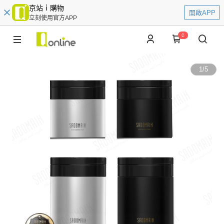
京站ｉ購物
開啟APP
立刻使用官方APP
0
1
/
5