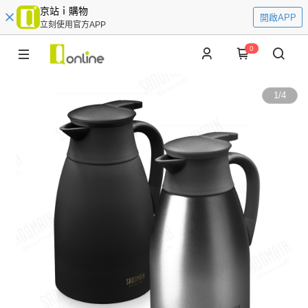
京站ｉ購物
開啟APP
立刻使用官方APP
0
1
/
4