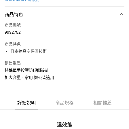
LINE Pay
商品特色
Apple Pay
商品編號
街口支付
9992752
悠遊付
商品特色
Google Pay
日本抽真空保溫技術
全盈+PAY
銷售重點
大哥付你分期
特殊單手按壓防傾倒設計
相關說明
加大容量，家用.辦公皆適用
【大哥付你分期使用說明】
AFTEE先享後付
1.本服務由台灣大哥大提供，台灣大哥大用戶可立即使用無須另外申請。
2.付款方式選擇「大哥付你分期」，訂單成立後會自動跳轉到大哥付的交易
相關說明
流程，驗證手機門號後，選擇欲分期的期數、繳款截止日，確認付款後即完
【關於「AFTEE先享後付」】
成交易。
詳細說明
商品規格
相關推薦
ATM付款
AFTEE先享後付是「在收到商品之後才付款」的支付方式。 讓您購物簡單
3.實際核准額度、可分期數及費用金額請依後續交易確認頁面所載為準。
便利好安心！
4.訂單成立30分鐘內，如未前往確認交易或遇審核未通過，訂單將自動取
１．簡單：不需註冊會員、不需綁卡、不需儲值。
運送方式
消。如遇「轉專審核」未通過狀況，表示未達大哥付你分期系統評分，恕無
２．便利：只要手機號碼，簡訊認證，即可結帳。
法說明評估內容。
溫效能
３．安心：先確認商品／服務後，再付款。
付款後全家取貨
【繳款方式說明】