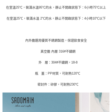
1.分期款項不併入電信帳單，「大哥付你分期」於每月結算日後寄送繳費提
每筆NT$70，滿NT$1,000(含以上)免運費
【「AFTEE先享後付」結帳流程】
在室溫25℃，裝滿水溫95℃的水，靜止不開啟狀態下：6小時75℃以上
醒簡訊。
１．於結帳方式選擇「AFTEE先享後付」後，將跳轉至「AFTEE先享後付」
2.透過簡訊連結打開帳單後，可選擇「超商條碼／台灣大直營門市／銀行轉
付款後7-11取貨
結帳頁面，進行簡訊認證並確認金額後，即可完成結帳。
帳／街口支付／iPASS MONEY」等通路繳費。
在室溫25℃，裝滿水溫 2℃的水，靜止不開啟狀態下：4小時10℃以下
２．訂單成立數日內，您將收到繳費通知簡訊。
每筆NT$70，滿NT$1,000(含以上)免運費
３．收到繳費通知簡訊後14天內，點擊此簡訊中的連結，可透過四大超商／
【注意事項】
ATM／網路銀行／等多元方式進行付款，方視為交易完成。
宅配
1.本服務係由「台灣大哥大股份有限公司」（以下簡稱本公司）所提供，讓
※ 請注意：結帳手續完成當下不需立刻繳費，但若您需要取消訂單，請聯絡
用戶於交易時，得透過本服務購買商品或服務，並由商店將買賣／分期付款
每筆NT$100，滿NT$1,200(含以上)免運費
購買商品的店家。未經商家同意取消之訂單仍視為有效，需透過AFTEE先享
買賣價金債權讓與本公司後，依約使用本公司帳單繳交帳款。
內外膽選用優質不銹鋼製造，保證飲食安全
後付繳納相關費用。
2.基於同意付款使用「大哥付你分期」之契約關係目的，商店將以您的個人
京站台北店客服中心(1F星巴克旁) 即日起不提供京站紙袋，取件時
※ 交易是否成功請以「AFTEE先享後付 」之結帳頁面顯示為準，若有關於
資料（包含姓名、電話或地址）提供予台灣大哥大進項蒐集、處理及利用，
是否繳費成功／繳費後需取消欲退款等相關疑問，請聯繫「AFTEE先享後付
真空膽 內層 316#不鏽鋼
請自備購物袋，若需購買紙袋可現場詢問
由本公司與您本人進行分期帳單所需資料之確認、核對及更正。
客戶支援中心」
https://netprotections.freshdesk.com/support/home
3.完整用戶服務條款，請詳閱以下連結：
https://oppay.tw/userRule
免運費
外 層：304#不鏽鋼，18-8
【注意事項】
１．透過由恩沛科技股份有限公司提供之「AFTEE先享後付」服務完成之交
瓶 蓋：PP材質，可耐熱120℃
易，需依本服務之必要範圍內提供個人資料，並將交易相關給付款項請求債
權轉讓予恩沛科技股份有限公司。
２．關於個人資料處理事宜，請瀏覽以下網址：
密封件：矽膠，可耐熱230℃
https://aftee.tw/terms/#terms3
３．未成年的使用者請事先徵得法定代理人或監護人之同意方可使用
「AFTEE先享後付」，若未經同意申辦者引起之損失，本公司不負相關責
任。
４．使用「AFTEE先享後付」時，將依據個別帳號之用戶狀況，依本公司即
時審查核予不同之上限額度；若仍有額度不足之情形，本公司將視審查結果