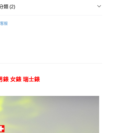
際商業銀行
中國信託商業銀行
類 (2)
天信用卡公司
分期
swatch
客服
你分期使用說明】
【手錶】
享後付
由台灣大哥大提供，台灣大哥大用戶可立即使用無須另外申請。
式選擇「大哥付你分期」，訂單成立後會自動跳轉到大哥付的交易
證手機門號後，選擇欲分期的期數、繳款截止日，確認付款後即
FTEE先享後付」】
。
先享後付是「在收到商品之後才付款」的支付方式。 讓您購物簡單
准額度、可分期數及費用金額請依後續交易確認頁面所載為準。
心！
立30分鐘內，如未前往確認交易或遇審核未通過，訂單將自動取
：不需註冊會員、不需綁卡、不需儲值。
「轉專審核」未通過狀況，表示未達大哥付你分期系統評分，恕
：只要手機號碼，簡訊認證，即可結帳。
評估內容。
：先確認商品／服務後，再付款。
式說明】
家取貨
) 男錶 女錶 瑞士錶
項不併入電信帳單，「大哥付你分期」於每月結算日後寄送繳費提
EE先享後付」結帳流程】
0，滿NT$899(含以上)免運費
方式選擇「AFTEE先享後付」後，將跳轉至「AFTEE先享後
訊連結打開帳單後，可選擇「超商條碼／台灣大直營門市／銀行轉
頁面，進行簡訊認證並確認金額後，即可完成結帳。
付／iPASS MONEY」等通路繳費。
1取貨
成立數日內，您將收到繳費通知簡訊。
費通知簡訊後14天內，點擊此簡訊中的連結，可透過四大超商
0，滿NT$899(含以上)免運費
項】
網路銀行／等多元方式進行付款，方視為交易完成。
係由「台灣大哥大股份有限公司」（以下簡稱本公司）所提供，讓
：結帳手續完成當下不需立刻繳費，但若您需要取消訂單，請聯
易時，得透過本服務購買商品或服務，並由商店將買賣／分期付
的店家。未經商家同意取消之訂單仍視為有效，需透過AFTEE
金債權讓與本公司後，依約使用本公司帳單繳交帳款。
繳納相關費用。
00，滿NT$1,000(含以上)免運費
意付款使用「大哥付你分期」之契約關係目的，商店將以您的個人
否成功請以「AFTEE先享後付 」之結帳頁面顯示為準，若有關於
含姓名、電話或地址）提供予台灣大哥大進項蒐集、處理及利