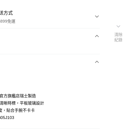
送方式
899免運
清除
紀錄
次付款
期付款
0 利率 每期
NT$691
21家銀行
庫商業銀行
第一商業銀行
業銀行
彰化商業銀行
業儲蓄銀行
台北富邦商業銀行
華商業銀行
兆豐國際商業銀行
ch官方旗艦店瑞士製造
小企業銀行
台中商業銀行
刷清晰時標，平板玻璃設計
台灣）商業銀行
華泰商業銀行
度，貼合手腕不卡卡
業銀行
遠東國際商業銀行
05J103
業銀行
永豐商業銀行
y
業銀行
星展（台灣）商業銀行