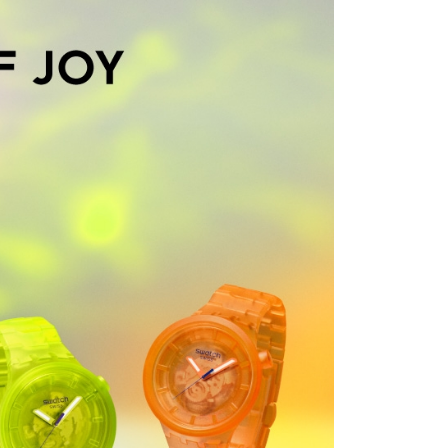
功／繳費後需取消欲退款等相關疑問，請聯繫「AFTEE先享後
客服中心(1F星巴克旁) 即日起不提供京站紙袋，取件時
公司與您本人進行分期帳單所需資料之確認、核對及更正。
援中心」
https://netprotections.freshdesk.com/support/home
物袋，若需購買紙袋可現場詢問
戶服務條款，請詳閱以下連結：
https://oppay.tw/userRule
項】
恩沛科技股份有限公司提供之「AFTEE先享後付」服務完成之
依本服務之必要範圍內提供個人資料，並將交易相關給付款項請
讓予恩沛科技股份有限公司。
個人資料處理事宜，請瀏覽以下網址：
ee.tw/terms/#terms3
年的使用者請事先徵得法定代理人或監護人之同意方可使用
E先享後付」，若未經同意申辦者引起之損失，本公司不負相關責
AFTEE先享後付」時，將依據個別帳號之用戶狀況，依本公司
核予不同之上限額度；若仍有額度不足之情形，本公司將視審查
用戶進行身份認證。
一人註冊多個帳號或使用他人資訊註冊。若發現惡意使用之情
科技股份有限公司將有權停止該用戶之使用額度並採取法律行