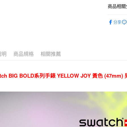
台新國
全盈+PAY
商品相關分
台灣樂
大哥付你
飾品/配件
相關說明
分享
【大哥付
飾品/配件
AFTEE先
1.本服務
2.付款方
相關說明
流程，驗
【關於「A
ATM付款
完成交易
AFTEE
3.實際核
便利好安
說明
商品規格
相關推薦
4.訂單成
１．簡單
消。如遇
２．便利
運送方式
無法說明
３．安心
【繳款方
付款後全
tch BIG BOLD系列手錶 YELLOW JOY 黃色 (47mm
1.分期款
【「AFT
醒簡訊。
每筆NT$7
１．於結帳
2.透過簡
付」結帳
帳／街口支
付款後7-1
２．訂單
３．收到繳
每筆NT$7
【注意事
／ATM／
1.本服務
※ 請注意
宅配
用戶於交
絡購買商品
款買賣價
先享後付
每筆NT$1
2.基於同
※ 交易是
資料（包