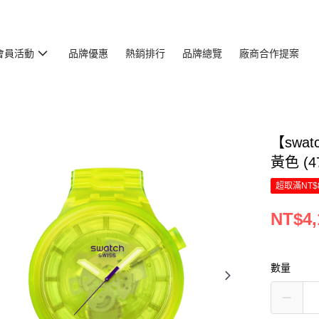
會員活動
品牌優惠
熱銷排行
品牌總覽
廠商合作提案
【swat
黃色 (
超取滿NT$
NT$4,
數量