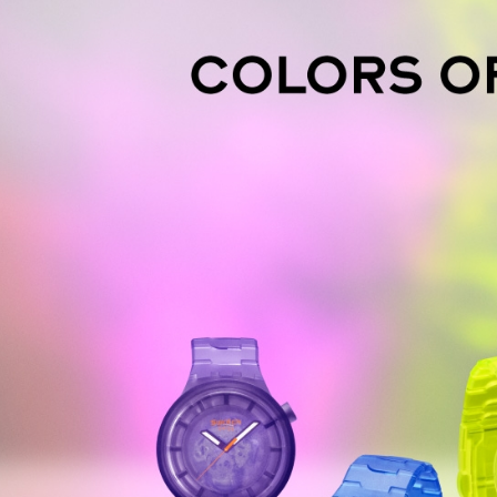
是否繳費成
京站台北店
用，由本
付客戶支
請自備購
3.完整用
免運費
【注意事
１．透過由
交易，需
求債權轉
２．關於
https://aft
３．未成
「AFTE
任。
４．使用「
即時審查
結果請求
５．嚴禁
形，恩沛
動。