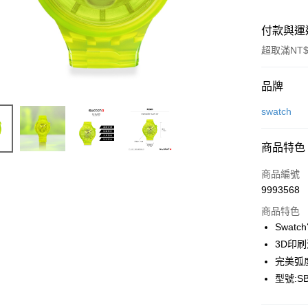
付款與運
超取滿NT$
付款方式
品牌
信用卡一
swatch
信用卡分
商品特色
6 期 
商品編號
合作金
LINE Pay
9993568
華南商
Apple Pay
上海商
商品特色
國泰世
Swat
街口支付
臺灣中
3D印
匯豐（
悠遊付
完美弧
聯邦商
型號:SB
元大商
Google Pa
玉山商